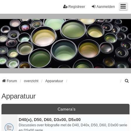
Registreer
Aanmelden
Forum
overzicht
Apparatuur
Apparatuur
k
Camera's
D40(x), D50, D60, D3x00, D5x00
Discussies over fotografie met de D40, D40x, D50, D60, D3x00 serie
en D5x00 serie