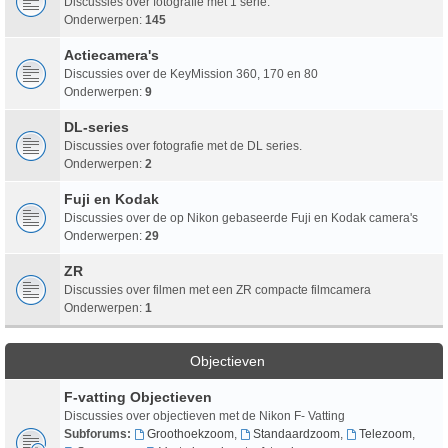
Discussies over fotografie met 1 serie.
Onderwerpen:
145
Actiecamera's
Discussies over de KeyMission 360, 170 en 80
Onderwerpen:
9
DL-series
Discussies over fotografie met de DL series.
Onderwerpen:
2
Fuji en Kodak
Discussies over de op Nikon gebaseerde Fuji en Kodak camera's
Onderwerpen:
29
ZR
Discussies over filmen met een ZR compacte filmcamera
Onderwerpen:
1
Objectieven
F-vatting Objectieven
Discussies over objectieven met de Nikon F- Vatting
Subforums:
Groothoekzoom
,
Standaardzoom
,
Telezoom
,