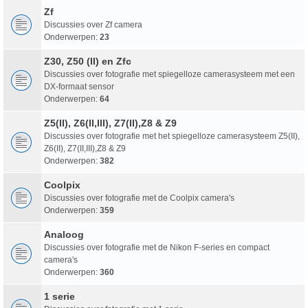
Zf
Discussies over Zf camera
Onderwerpen:
23
Z30, Z50 (II) en Zfc
Discussies over fotografie met spiegelloze camerasysteem met een
DX-formaat sensor
Onderwerpen:
64
Z5(II), Z6(II,III), Z7(II),Z8 & Z9
Discussies over fotografie met het spiegelloze camerasysteem Z5(II),
Z6(II), Z7(II,III),Z8 & Z9
Onderwerpen:
382
Coolpix
Discussies over fotografie met de Coolpix camera's
Onderwerpen:
359
Analoog
Discussies over fotografie met de Nikon F-series en compact
camera's
Onderwerpen:
360
1 serie