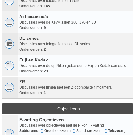
Discussies over fotografie met 1 serie.
Onderwerpen:
145
Actiecamera's
Discussies over de KeyMission 360, 170 en 80
Onderwerpen:
9
DL-series
Discussies over fotografie met de DL series.
Onderwerpen:
2
Fuji en Kodak
Discussies over de op Nikon gebaseerde Fuji en Kodak camera's
Onderwerpen:
29
ZR
Discussies over filmen met een ZR compacte filmcamera
Onderwerpen:
1
Objectieven
F-vatting Objectieven
Discussies over objectieven met de Nikon F- Vatting
Subforums:
Groothoekzoom
,
Standaardzoom
,
Telezoom
,