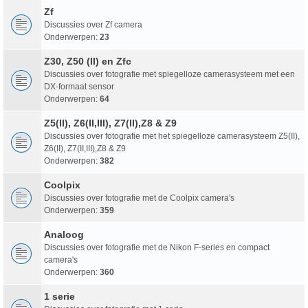
Zf
Discussies over Zf camera
Onderwerpen:
23
Z30, Z50 (II) en Zfc
Discussies over fotografie met spiegelloze camerasysteem met een
DX-formaat sensor
Onderwerpen:
64
Z5(II), Z6(II,III), Z7(II),Z8 & Z9
Discussies over fotografie met het spiegelloze camerasysteem Z5(II),
Z6(II), Z7(II,III),Z8 & Z9
Onderwerpen:
382
Coolpix
Discussies over fotografie met de Coolpix camera's
Onderwerpen:
359
Analoog
Discussies over fotografie met de Nikon F-series en compact
camera's
Onderwerpen:
360
1 serie