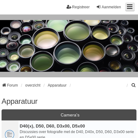
Registreer
Aanmelden
Forum
overzicht
Apparatuur
Apparatuur
k
Camera's
D40(x), D50, D60, D3x00, D5x00
Discussies over fotografie met de D40, D40x, D50, D60, D3x00 serie
en D5x00 serie