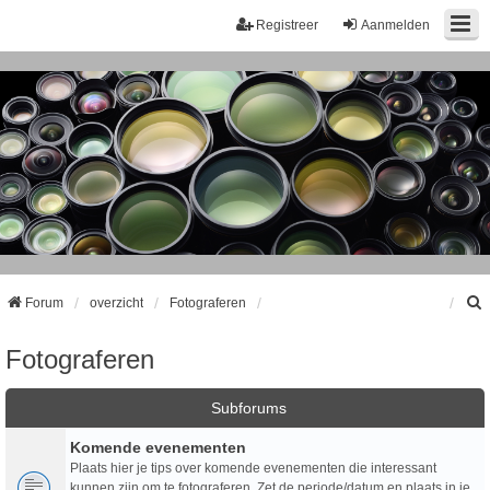
Registreer
Aanmelden
Forum
overzicht
Fotograferen
Fotograferen
k
Subforums
Komende evenementen
Plaats hier je tips over komende evenementen die interessant
kunnen zijn om te fotograferen. Zet de periode/datum en plaats in je