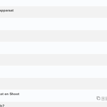
apparaat
st en Shoot
1
th?