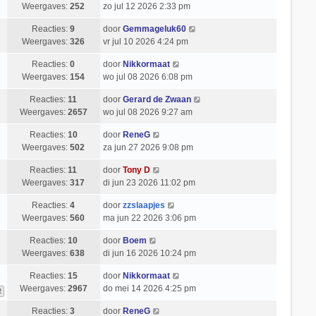
t
e
Weergaves:
252
zo jul 12 2026 2:33 pm
i
b
c
Reacties:
9
door
Gemmageluk60
e
h
Weergaves:
326
vr jul 10 2026 4:24 pm
r
t
i
Reacties:
0
door
Nikkormaat
c
Weergaves:
154
wo jul 08 2026 6:08 pm
h
t
Reacties:
11
door
Gerard de Zwaan
Weergaves:
2657
wo jul 08 2026 9:27 am
Reacties:
10
door
ReneG
Weergaves:
502
za jun 27 2026 9:08 pm
Reacties:
11
door
Tony D
Weergaves:
317
di jun 23 2026 11:02 pm
Reacties:
4
door
zzslaapjes
Weergaves:
560
ma jun 22 2026 3:06 pm
Reacties:
10
door
Boem
Weergaves:
638
di jun 16 2026 10:24 pm
Reacties:
15
door
Nikkormaat
Weergaves:
2967
do mei 14 2026 4:25 pm
2
Reacties:
3
door
ReneG