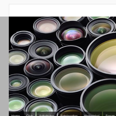
Home
Club
Activiteiten
Fotolocaties
Webwinkel
Forum