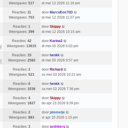
Weergaves:
517
di mei 12 2026 11:16 pm
Reacties:
11
door
MarcoEos70D
Weergaves:
753
di mei 12 2026 11:07 pm
Reacties:
1
door
Skippy
Weergaves:
399
di mei 12 2026 10:15 am
Reacties:
42
door
Karina2
Weergaves:
13615
di mei 05 2026 6:03 pm
3
Reacties:
15
door
henkk
Weergaves:
2582
di mei 05 2026 9:57 am
2
Reacties:
2
door
Richard
Weergaves:
523
zo mei 03 2026 10:22 am
Reacties:
6
door
henkk
Weergaves:
1036
za mei 02 2026 7:36 pm
Reacties:
4
door
Skippy
Weergaves:
1827
do apr 23 2026 9:39 pm
Reacties:
2
door
pimmetje
Weergaves:
883
vr apr 10 2026 1:15 pm
Reacties:
3
door
gvdnberg