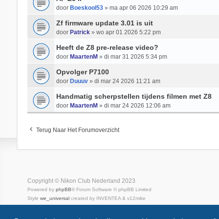
door
Boeskool53
» ma apr 06 2026 10:29 am
Zf firmware update 3.01 is uit
door
Patrick
» wo apr 01 2026 5:22 pm
Heeft de Z8 pre-release video?
door
MaartenM
» di mar 31 2026 5:34 pm
Opvolger P7100
door
Duuuv
» di mar 24 2026 11:21 am
Handmatig scherpstellen tijdens filmen met Z8
door
MaartenM
» di mar 24 2026 12:06 am
Terug Naar Het Forumoverzicht
Copyright © Nikon Club Nederland 2023
Powered by
phpBB
® Forum Software © phpBB Limited
Style
we_universal
created by INVENTEA & v12mike
Privacy
Gebruikersvoorwaarden