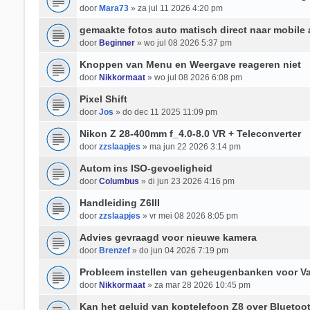
door
Mara73
» za jul 11 2026 4:20 pm
gemaakte fotos auto matisch direct naar mobile 
door
Beginner
» wo jul 08 2026 5:37 pm
Knoppen van Menu en Weergave reageren niet
door
Nikkormaat
» wo jul 08 2026 6:08 pm
Pixel Shift
door
Jos
» do dec 11 2025 11:09 pm
Nikon Z 28-400mm f_4.0-8.0 VR + Teleconverter
door
zzslaapjes
» ma jun 22 2026 3:14 pm
Autom ins ISO-gevoeligheid
door
Columbus
» di jun 23 2026 4:16 pm
Handleiding Z6III
door
zzslaapjes
» vr mei 08 2026 8:05 pm
Advies gevraagd voor nieuwe kamera
door
Brenzef
» do jun 04 2026 7:19 pm
Probleem instellen van geheugenbanken voor Va
door
Nikkormaat
» za mar 28 2026 10:45 pm
Kan het geluid van koptelefoon Z8 over Bluetoo