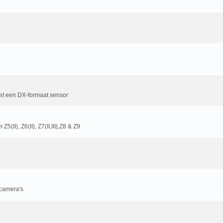
et een DX-formaat sensor
II), Z6(II), Z7(II,III),Z8 & Z9
 camera's