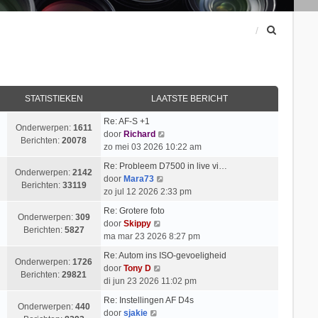
Z
o
e
k
STATISTIEKEN
LAATSTE BERICHT
Re: AF-S +1
Onderwerpen:
1611
B
door
Richard
Berichten:
20078
e
zo mei 03 2026 10:22 am
k
Re: Probleem D7500 in live vi…
i
Onderwerpen:
2142
B
door
Mara73
j
Berichten:
33119
e
zo jul 12 2026 2:33 pm
k
k
l
Re: Grotere foto
i
Onderwerpen:
309
B
a
door
Skippy
j
Berichten:
5827
e
a
ma mar 23 2026 8:27 pm
k
k
t
l
Re: Autom ins ISO-gevoeligheid
i
s
Onderwerpen:
1726
B
a
door
Tony D
j
t
Berichten:
29821
e
a
di jun 23 2026 11:02 pm
k
e
k
t
l
b
Re: Instellingen AF D4s
i
s
Onderwerpen:
440
B
a
e
door
sjakie