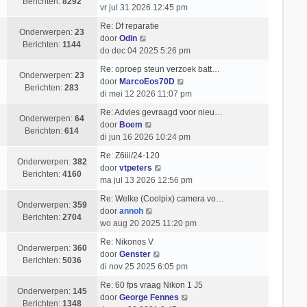
j
t
Berichten:
8292
e
a
r
vr jul 31 2026 12:45 pm
k
e
k
t
i
l
b
Re: Df reparatie
i
s
c
Onderwerpen:
23
B
a
e
door
Odin
j
t
h
Berichten:
1144
e
a
r
do dec 04 2025 5:26 pm
k
e
t
k
t
i
l
b
Re: oproep steun verzoek batt…
i
s
c
Onderwerpen:
23
a
e
B
door
MarcoEos70D
j
t
h
Berichten:
283
a
r
e
di mei 12 2026 11:07 pm
k
e
t
t
i
k
l
b
Re: Advies gevraagd voor nieu…
s
c
i
Onderwerpen:
64
a
B
e
door
Boem
t
h
j
Berichten:
614
a
e
r
di jun 16 2026 10:24 pm
e
t
k
t
k
i
b
l
Re: Z6iii/24-120
s
i
c
Onderwerpen:
382
e
B
a
door
vtpeters
t
j
h
Berichten:
4160
r
e
a
ma jul 13 2026 12:56 pm
e
k
t
i
k
t
b
l
Re: Welke (Coolpix) camera vo…
c
i
s
Onderwerpen:
359
e
a
B
door
annoh
h
j
t
Berichten:
2704
r
a
e
wo aug 20 2025 11:20 pm
t
k
e
i
t
k
l
b
Re: Nikonos V
c
s
i
Onderwerpen:
360
B
a
e
door
Genster
h
t
j
Berichten:
5036
e
a
r
di nov 25 2025 6:05 pm
t
e
k
k
t
i
b
l
Re: 60 fps vraag Nikon 1 J5
i
s
c
Onderwerpen:
145
e
a
B
door
George Fennes
j
t
h
Berichten:
1348