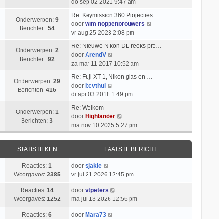
r
a
e
do sep 02 2021 9:47 am
k
e
t
i
t
k
l
b
Re: Keymission 360 Projecties
c
s
i
Onderwerpen:
9
a
e
B
door
wim hoppenbrouwers
h
t
j
Berichten:
54
a
r
e
vr aug 25 2023 2:08 pm
t
e
k
t
i
k
b
l
Re: Nieuwe Nikon DL-reeks pre…
s
c
i
Onderwerpen:
2
e
B
a
door
ArendV
t
h
j
Berichten:
92
r
e
a
za mar 11 2017 10:52 am
e
t
k
i
k
t
b
l
Re: Fuji XT-1, Nikon glas en …
c
i
s
Onderwerpen:
29
B
e
a
door
bcvthul
h
j
t
Berichten:
416
e
r
a
di apr 03 2018 1:49 pm
t
k
e
k
i
t
l
b
Re: Welkom
i
c
s
Onderwerpen:
1
a
B
e
door
Highlander
j
h
t
Berichten:
3
a
e
r
ma nov 10 2025 5:27 pm
k
t
e
t
k
i
l
b
s
i
c
a
e
STATISTIEKEN
LAATSTE BERICHT
t
j
h
a
r
e
k
t
t
i
Reacties:
1
door
sjakie
b
l
s
c
Weergaves:
2385
vr jul 31 2026 12:45 pm
e
a
t
h
r
a
Reacties:
14
door
vtpeters
e
t
i
t
Weergaves:
1252
ma jul 13 2026 12:56 pm
b
c
s
e
h
t
Reacties:
6
door
Mara73
r