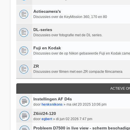
Actiecamera's
Discussies over de KeyMission 360, 170 en 80
DL-series
Discussies over fotografie met de DL series.
Fuji en Kodak
Discussies over de op Nikon gebaseerde Fuji en Kodak came
ZR
Discussies over filmen met een ZR compacte filmcamera
ACTIEVE 
Instellingen AF D4s
door
henksnikons
» ma okt 20 2025 10:06 pm
Z6iii/24-120
door
egbert
» di jun 02 2026 7:47 pm
Probleem D7500 in live view - scherm beschadig