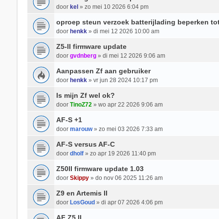
door
kel
» zo mei 10 2026 6:04 pm
oproep steun verzoek batterijlading beperken to
door
henkk
» di mei 12 2026 10:00 am
Z5-II firmware update
door
gvdnberg
» di mei 12 2026 9:06 am
Aanpassen Zf aan gebruiker
door
henkk
» vr jun 28 2024 10:17 pm
Is mijn Zf wel ok?
door
TinoZ72
» wo apr 22 2026 9:06 am
AF-S +1
door
marouw
» zo mei 03 2026 7:33 am
AF-S versus AF-C
door
dholf
» zo apr 19 2026 11:40 pm
Z50II firmware update 1.03
door
Skippy
» do nov 06 2025 11:26 am
Z9 en Artemis II
door
LosGoud
» di apr 07 2026 4:06 pm
AF Z5 II