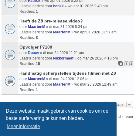
door
Patrick
» wo apr 01 2026 5:22 pm
Laatste bericht door
henkk
»
wo apr 01 2026 9:40 pm
Reacties:
1
Heeft de Z8 pre-release video?
door
MaartenM
» di mar 31 2026 5:34 pm
Laatste bericht door
MaartenM
»
wo apr 01 2026 12:57 am
Reacties:
8
Opvolger P7100
door
Duuuv
» di mar 24 2026 11:21 am
Laatste bericht door
Nikkormaat
»
do mar 26 2026 4:18 pm
Reacties:
15
1
2
Handmatig scherpstellen tijdens filmen met Z8
door
MaartenM
» di mar 24 2026 12:06 am
Laatste bericht door
MaartenM
»
wo mar 25 2026 12:49 am
Reacties:
1
Ga Naar
Deze website maakt gebruik van cookies om de
Nikon Club Nederland - Team
beste surfervaring te kunnen bieden.
Forum
Contact
Meer informatie