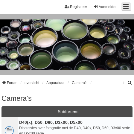
Registreer
Aanmelden
Forum
overzicht
Apparatuur
Camera's
Camera's
k
Subforums
D40(x), D50, D60, D3x00, D5x00
Discussies over fotografie met de D40, D40x, D50, D60, D3x00 serie
en D5x00 serie