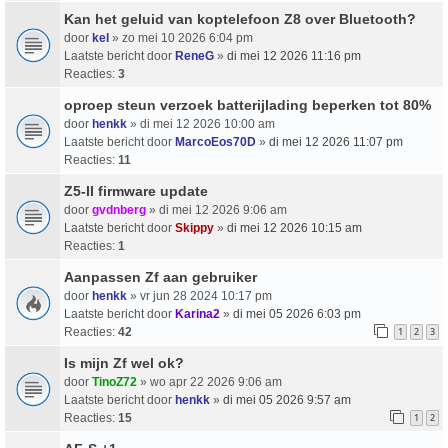
Kan het geluid van koptelefoon Z8 over Bluetooth?
door
kel
» zo mei 10 2026 6:04 pm
Laatste bericht door
ReneG
»
di mei 12 2026 11:16 pm
Reacties:
3
oproep steun verzoek batterijlading beperken tot 80%
door
henkk
» di mei 12 2026 10:00 am
Laatste bericht door
MarcoEos70D
»
di mei 12 2026 11:07 pm
Reacties:
11
Z5-II firmware update
door
gvdnberg
» di mei 12 2026 9:06 am
Laatste bericht door
Skippy
»
di mei 12 2026 10:15 am
Reacties:
1
Aanpassen Zf aan gebruiker
door
henkk
» vr jun 28 2024 10:17 pm
Laatste bericht door
Karina2
»
di mei 05 2026 6:03 pm
Reacties:
42
1
2
3
Is mijn Zf wel ok?
door
TinoZ72
» wo apr 22 2026 9:06 am
Laatste bericht door
henkk
»
di mei 05 2026 9:57 am
Reacties:
15
1
2