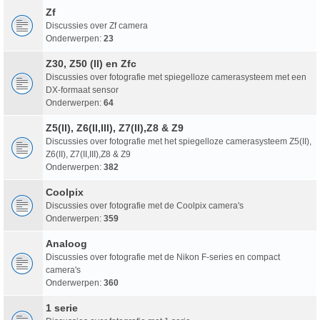
Zf
Discussies over Zf camera
Onderwerpen:
23
Z30, Z50 (II) en Zfc
Discussies over fotografie met spiegelloze camerasysteem met een
DX-formaat sensor
Onderwerpen:
64
Z5(II), Z6(II,III), Z7(II),Z8 & Z9
Discussies over fotografie met het spiegelloze camerasysteem Z5(II),
Z6(II), Z7(II,III),Z8 & Z9
Onderwerpen:
382
Coolpix
Discussies over fotografie met de Coolpix camera's
Onderwerpen:
359
Analoog
Discussies over fotografie met de Nikon F-series en compact
camera's
Onderwerpen:
360
1 serie