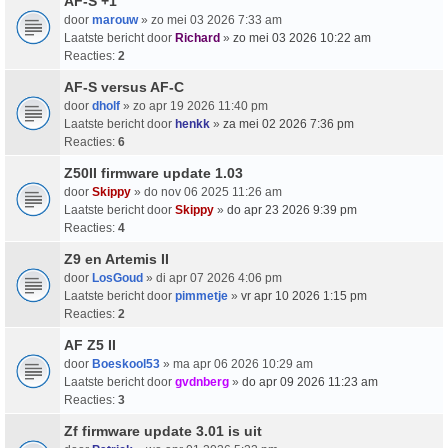
AF-S +1
door
marouw
» zo mei 03 2026 7:33 am
Laatste bericht door
Richard
»
zo mei 03 2026 10:22 am
Reacties:
2
AF-S versus AF-C
door
dholf
» zo apr 19 2026 11:40 pm
Laatste bericht door
henkk
»
za mei 02 2026 7:36 pm
Reacties:
6
Z50II firmware update 1.03
door
Skippy
» do nov 06 2025 11:26 am
Laatste bericht door
Skippy
»
do apr 23 2026 9:39 pm
Reacties:
4
Z9 en Artemis II
door
LosGoud
» di apr 07 2026 4:06 pm
Laatste bericht door
pimmetje
»
vr apr 10 2026 1:15 pm
Reacties:
2
AF Z5 II
door
Boeskool53
» ma apr 06 2026 10:29 am
Laatste bericht door
gvdnberg
»
do apr 09 2026 11:23 am
Reacties:
3
Zf firmware update 3.01 is uit