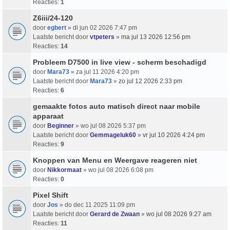
Reacties:
1
Z6iii/24-120
door
egbert
» di jun 02 2026 7:47 pm
Laatste bericht door
vtpeters
»
ma jul 13 2026 12:56 pm
Reacties:
14
Probleem D7500 in live view - scherm beschadigd
door
Mara73
» za jul 11 2026 4:20 pm
Laatste bericht door
Mara73
»
zo jul 12 2026 2:33 pm
Reacties:
6
gemaakte fotos auto matisch direct naar mobile
apparaat
door
Beginner
» wo jul 08 2026 5:37 pm
Laatste bericht door
Gemmageluk60
»
vr jul 10 2026 4:24 pm
Reacties:
9
Knoppen van Menu en Weergave reageren niet
door
Nikkormaat
» wo jul 08 2026 6:08 pm
Reacties:
0
Pixel Shift
door
Jos
» do dec 11 2025 11:09 pm
Laatste bericht door
Gerard de Zwaan
»
wo jul 08 2026 9:27 am
Reacties:
11