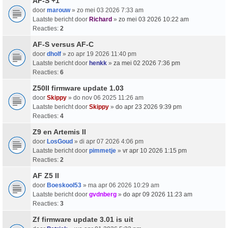
AF-S +1
door
marouw
» zo mei 03 2026 7:33 am
Laatste bericht door
Richard
»
zo mei 03 2026 10:22 am
Reacties:
2
AF-S versus AF-C
door
dholf
» zo apr 19 2026 11:40 pm
Laatste bericht door
henkk
»
za mei 02 2026 7:36 pm
Reacties:
6
Z50II firmware update 1.03
door
Skippy
» do nov 06 2025 11:26 am
Laatste bericht door
Skippy
»
do apr 23 2026 9:39 pm
Reacties:
4
Z9 en Artemis II
door
LosGoud
» di apr 07 2026 4:06 pm
Laatste bericht door
pimmetje
»
vr apr 10 2026 1:15 pm
Reacties:
2
AF Z5 II
door
Boeskool53
» ma apr 06 2026 10:29 am
Laatste bericht door
gvdnberg
»
do apr 09 2026 11:23 am
Reacties:
3
Zf firmware update 3.01 is uit