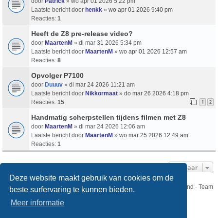
door
Patrick
» wo apr 01 2026 5:22 pm
Laatste bericht door
henkk
»
wo apr 01 2026 9:40 pm
Reacties:
1
Heeft de Z8 pre-release video?
door
MaartenM
» di mar 31 2026 5:34 pm
Laatste bericht door
MaartenM
»
wo apr 01 2026 12:57 am
Reacties:
8
Opvolger P7100
door
Duuuv
» di mar 24 2026 11:21 am
Laatste bericht door
Nikkormaat
»
do mar 26 2026 4:18 pm
Reacties:
15
1
2
Handmatig scherpstellen tijdens filmen met Z8
door
MaartenM
» di mar 24 2026 12:06 am
Laatste bericht door
MaartenM
»
wo mar 25 2026 12:49 am
Reacties:
1
Ga Naar
Deze website maakt gebruik van cookies om de
Nikon Club Nederland - Team
beste surfervaring te kunnen bieden.
Forum
Contact
Meer informatie