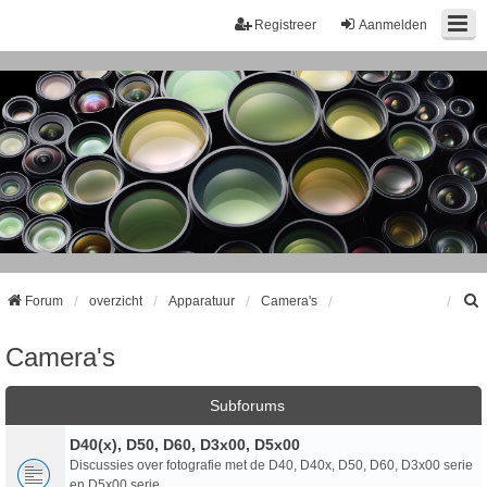
Registreer
Aanmelden
Forum
overzicht
Apparatuur
Camera's
Camera's
k
Subforums
D40(x), D50, D60, D3x00, D5x00
Discussies over fotografie met de D40, D40x, D50, D60, D3x00 serie
en D5x00 serie