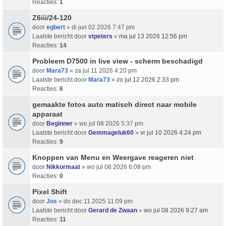
Reacties:
1
Z6iii/24-120
door
egbert
» di jun 02 2026 7:47 pm
Laatste bericht door
vtpeters
»
ma jul 13 2026 12:56 pm
Reacties:
14
Probleem D7500 in live view - scherm beschadigd
door
Mara73
» za jul 11 2026 4:20 pm
Laatste bericht door
Mara73
»
zo jul 12 2026 2:33 pm
Reacties:
6
gemaakte fotos auto matisch direct naar mobile
apparaat
door
Beginner
» wo jul 08 2026 5:37 pm
Laatste bericht door
Gemmageluk60
»
vr jul 10 2026 4:24 pm
Reacties:
9
Knoppen van Menu en Weergave reageren niet
door
Nikkormaat
» wo jul 08 2026 6:08 pm
Reacties:
0
Pixel Shift
door
Jos
» do dec 11 2025 11:09 pm
Laatste bericht door
Gerard de Zwaan
»
wo jul 08 2026 9:27 am
Reacties:
11