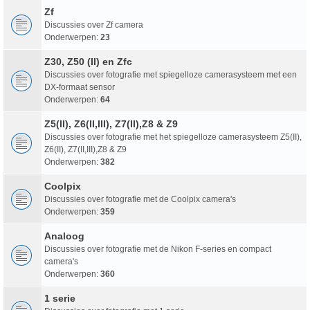
Zf
Discussies over Zf camera
Onderwerpen:
23
Z30, Z50 (II) en Zfc
Discussies over fotografie met spiegelloze camerasysteem met een
DX-formaat sensor
Onderwerpen:
64
Z5(II), Z6(II,III), Z7(II),Z8 & Z9
Discussies over fotografie met het spiegelloze camerasysteem Z5(II),
Z6(II), Z7(II,III),Z8 & Z9
Onderwerpen:
382
Coolpix
Discussies over fotografie met de Coolpix camera's
Onderwerpen:
359
Analoog
Discussies over fotografie met de Nikon F-series en compact
camera's
Onderwerpen:
360
1 serie