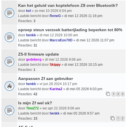
Kan het geluid van koptelefoon Z8 over Bluetooth?
door
kel
» zo mei 10 2026 6:04 pm
Laatste bericht door
ReneG
»
di mei 12 2026 11:16 pm
Reacties:
3
oproep steun verzoek batterijlading beperken tot 80%
door
henkk
» di mei 12 2026 10:00 am
Laatste bericht door
MarcoEos70D
»
di mei 12 2026 11:07 pm
Reacties:
11
Z5-II firmware update
door
gvdnberg
» di mei 12 2026 9:06 am
Laatste bericht door
Skippy
»
di mei 12 2026 10:15 am
Reacties:
1
Aanpassen Zf aan gebruiker
door
henkk
» vr jun 28 2024 10:17 pm
Laatste bericht door
Karina2
»
di mei 05 2026 6:03 pm
Reacties:
42
1
2
3
Is mijn Zf wel ok?
door
TinoZ72
» wo apr 22 2026 9:06 am
Laatste bericht door
henkk
»
di mei 05 2026 9:57 am
Reacties:
15
1
2