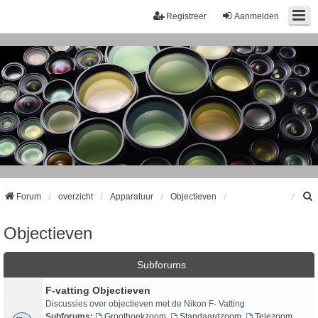
Registreer
Aanmelden
Forum
overzicht
Apparatuur
Objectieven
Objectieven
k
Subforums
F-vatting Objectieven
Discussies over objectieven met de Nikon F- Vatting
Subforums:
Groothoekzoom
,
Standaardzoom
,
Telezoom
,