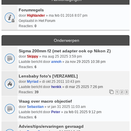
Forumregels
door
Highlander
» ma feb 01 2016 8:07 pm
Geplaatst in
Het Forum
Reacties:
0
Onderwerpen
Sigma 200mm f2 (met adapter ook op Nikon Z)
door
Skippy
» ma aug 25 2025 3:59 pm
Laatste bericht door
annoh
»
za nov 29 2025 10:38 pm
Reacties:
6
Lensbaby foto's [VERZAMEL]
door
Myriad
» di okt 25 2011 10:43 pm
Laatste bericht door
henkk
»
di mar 25 2025 7:26 pm
Reacties:
39
1
2
3
Vraag over macro objectief
door
Sebastian
» vr jan 31 2025 11:03 am
Laatste bericht door
Peter
»
za feb 01 2025 9:12 pm
Reacties:
6
Advies/tips/ervaringen gevraagd