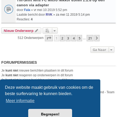
canon via adapter
door
Fala
» vr mei 10 2019 5:52 pm
Laatste bericht door
RVK
»
za mei 11 2019 5:14 pm
Reacties:
4
Nieuw Onderwerp
Pagina
1
Van
21
1
2
3
4
5
21
Volgende
512 Onderwerpen
…
Ga Naar
FORUMPERMISSIES
Je
kunt niet
nieuwe berichten plaatsen in dit forum
Je
kunt niet
reageren op onderwerpen in dit forum
Je
kunt niet
je eigen berichten wijzigen in dit forum
Je
kunt niet
je eigen berichten verwijderen in dit forum
Deze website maakt gebruik van cookies om de
Nikon Club Nederland - Team
beste surfervaring te kunnen bieden.
Forum
Contact
Meer informatie
Copyright © Nikon Club Nederland 2023
Begrepen!
Powered by
phpBB
® Forum Software © phpBB Limited