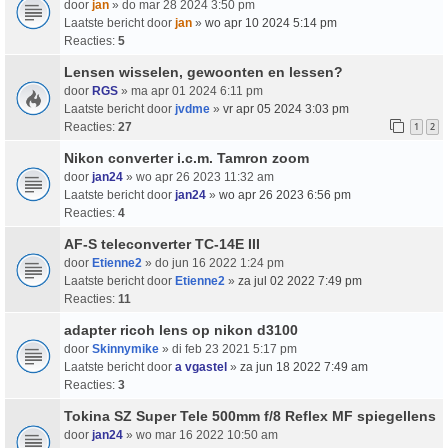
door
jan
» do mar 28 2024 3:50 pm
Laatste bericht door
jan
»
wo apr 10 2024 5:14 pm
Reacties:
5
Lensen wisselen, gewoonten en lessen?
door
RGS
» ma apr 01 2024 6:11 pm
Laatste bericht door
jvdme
»
vr apr 05 2024 3:03 pm
Reacties:
27
1
2
Nikon converter i.c.m. Tamron zoom
door
jan24
» wo apr 26 2023 11:32 am
Laatste bericht door
jan24
»
wo apr 26 2023 6:56 pm
Reacties:
4
AF-S teleconverter TC-14E III
door
Etienne2
» do jun 16 2022 1:24 pm
Laatste bericht door
Etienne2
»
za jul 02 2022 7:49 pm
Reacties:
11
adapter ricoh lens op nikon d3100
door
Skinnymike
» di feb 23 2021 5:17 pm
Laatste bericht door
a vgastel
»
za jun 18 2022 7:49 am
Reacties:
3
Tokina SZ Super Tele 500mm f/8 Reflex MF spiegellens
door
jan24
» wo mar 16 2022 10:50 am