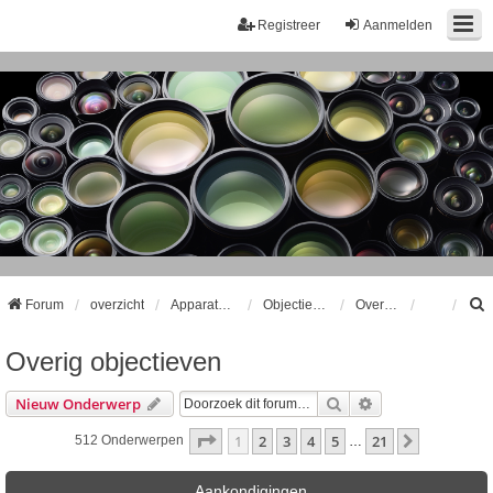
Registreer
Aanmelden
Forum
overzicht
Apparatuur
Objectieven
Overig objectieven
Overig objectieven
k
Zoek
Uitgebreid Zoeke
Nieuw Onderwerp
Pagina
1
Van
21
1
2
3
4
5
21
Volgende
512 Onderwerpen
…
Aankondigingen