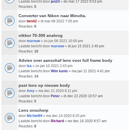
Laatste bericht door
jan24
»
do mar 17 2022 8:53 pm
Reacties:
5
Converter van Nikon naar Minolta.
door
ben42
» di mar 08 2022 7:05 pm
Reacties:
0
nikkor 70-300 analoog
door
marouw
» zo jun 06 2021 10:00 pm
Laatste bericht door
marouw
»
di jun 15 2021 2:40 pm
Reacties:
10
Advies over aanschaf lens voor full frame body
door
Isa
» zo jan 10 2021 2:43 pm
Laatste bericht door
Wim kanis
»
ma jan 11 2021 4:41 pm
Reacties:
14
past lens op nieuwe body
door
Amy
» ma dec 21 2020 8:11 pm
Laatste bericht door
Peter
»
di dec 22 2020 10:57 am
Reacties:
5
Lens onscherp
door
Michiel69
» ma dec 14 2020 8:25 pm
Laatste bericht door
Richard
»
wo dec 16 2020 8:57 am
Reacties:
8