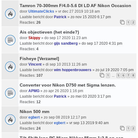
Tamron 70-300mm F/4.0-5.6 DI LD AF Nikon Occasion
door
UltimateClicks
» vr dec 27 2019 10:18 am
Laatste bericht door
Patrick
»
zo nov 15 2020 6:17 pm
Reacties:
26
1
2
Ais objectieven (het einde?)
door
Skippy
» do sep 17 2020 11:23 am
Laatste bericht door
gijs sandberg
»
do sep 17 2020 4:31 pm
Reacties:
4
Fisheye [Verzamel]
door
Vincent
» di sep 10 2013 11:26 am
Laatste bericht door
wim hoppenbrouwers
»
zo jul 19 2020 7:05 pm
Reacties:
107
1
5
6
7
8
…
Converter voor Nikon D750 met Sigma lenzen.
door
APMG
» zo apr 26 2020 1:16 pm
Laatste bericht door
Patrick
»
zo mei 03 2020 3:17 pm
Reacties:
12
Nikon 500 mm
door
egbert
» zo sep 08 2019 12:17 pm
Laatste bericht door
egbert
»
vr sep 13 2019 9:40 am
Reacties:
24
1
2
Tilt-Shift lens PC Micro Nikkor 85mm 1:2.8 op een