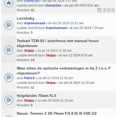
door
DannySan
» do apr 04 2024 2:47 pm
Laatste bericht door
DannySan
»
wo jan 08 2025 8:01 am
Reacties:
41
1
2
3
Lensbaby
door
ArjanAanraad
» di nov 26 2024 10:51 am
Laatste bericht door
ArjanAanraad
»
di nov 26 2024 7:35 pm
Reacties:
5
Techart TZM-02 / autofocus met manual focus
objectieven
door
Skippy
» zo jul 14 2024 11:36 am
Laatste bericht door
Skippy
»
di nov 12 2024 8:33 am
Reacties:
14
Waar zitten de optische verbeteringen in bij Z t.o.v. F
objectieven?
door
Patrick
» za okt 12 2024 12:50 pm
Laatste bericht door
Skippy
»
do okt 24 2024 11:25 am
Reacties:
11
Voigtländer 75mm f1.5
door
Skippy
» zo mei 26 2024 11:10 pm
Reacties:
0
Nieuw -Tamron Z 28-75mm F/2.8 Di III VXD G2