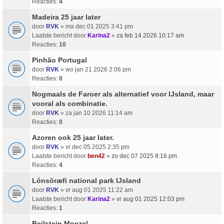
Reacties:
4
Madeira 25 jaar later
door
RVK
» ma dec 01 2025 3:41 pm
Laatste bericht door
Karina2
»
za feb 14 2026 10:17 am
Reacties:
10
Pinhão Portugal
door
RVK
» wo jan 21 2026 2:06 pm
Reacties:
0
Nogmaals de Faroer als alternatief voor IJsland, maar
vooral als combinatie.
door
RVK
» za jan 10 2026 11:14 am
Reacties:
0
Azoren ook 25 jaar later.
door
RVK
» vr dec 05 2025 2:35 pm
Laatste bericht door
ben42
»
zo dec 07 2025 8:16 pm
Reacties:
4
Lónsöræfi national park IJsland
door
RVK
» vr aug 01 2025 11:22 am
Laatste bericht door
Karina2
»
vr aug 01 2025 12:03 pm
Reacties:
1
Beilstein Moezel