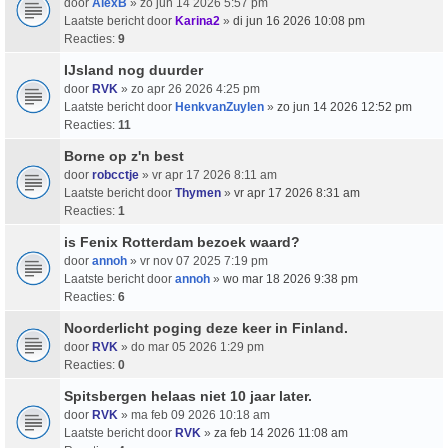
door
AlexB
» zo jun 14 2026 5:57 pm
Laatste bericht door
Karina2
»
di jun 16 2026 10:08 pm
Reacties:
9
IJsland nog duurder
door
RVK
» zo apr 26 2026 4:25 pm
Laatste bericht door
HenkvanZuylen
»
zo jun 14 2026 12:52 pm
Reacties:
11
Borne op z'n best
door
robcctje
» vr apr 17 2026 8:11 am
Laatste bericht door
Thymen
»
vr apr 17 2026 8:31 am
Reacties:
1
is Fenix Rotterdam bezoek waard?
door
annoh
» vr nov 07 2025 7:19 pm
Laatste bericht door
annoh
»
wo mar 18 2026 9:38 pm
Reacties:
6
Noorderlicht poging deze keer in Finland.
door
RVK
» do mar 05 2026 1:29 pm
Reacties:
0
Spitsbergen helaas niet 10 jaar later.
door
RVK
» ma feb 09 2026 10:18 am
Laatste bericht door
RVK
»
za feb 14 2026 11:08 am