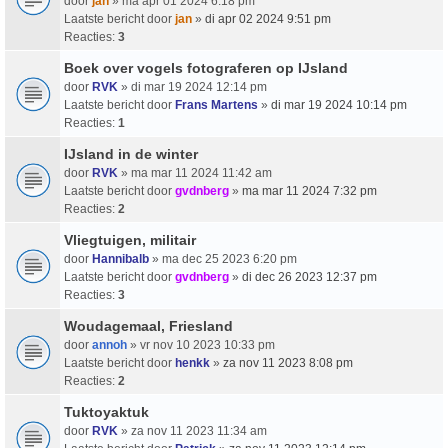
door
jan
» ma apr 01 2024 6:18 pm
Laatste bericht door
jan
»
di apr 02 2024 9:51 pm
Reacties:
3
Boek over vogels fotograferen op IJsland
door
RVK
» di mar 19 2024 12:14 pm
Laatste bericht door
Frans Martens
»
di mar 19 2024 10:14 pm
Reacties:
1
IJsland in de winter
door
RVK
» ma mar 11 2024 11:42 am
Laatste bericht door
gvdnberg
»
ma mar 11 2024 7:32 pm
Reacties:
2
Vliegtuigen, militair
door
Hannibalb
» ma dec 25 2023 6:20 pm
Laatste bericht door
gvdnberg
»
di dec 26 2023 12:37 pm
Reacties:
3
Woudagemaal, Friesland
door
annoh
» vr nov 10 2023 10:33 pm
Laatste bericht door
henkk
»
za nov 11 2023 8:08 pm
Reacties:
2
Tuktoyaktuk
door
RVK
» za nov 11 2023 11:34 am