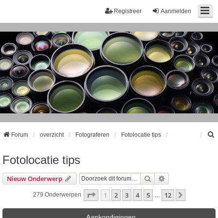
Registreer
Aanmelden
Forum
overzicht
Fotograferen
Fotolocatie tips
Fotolocatie tips
k
Zoek
Uitgebreid Zoeke
Nieuw Onderwerp
Pagina
1
Van
12
1
2
3
4
5
12
Volgende
279 Onderwerpen
…
Aankondigingen