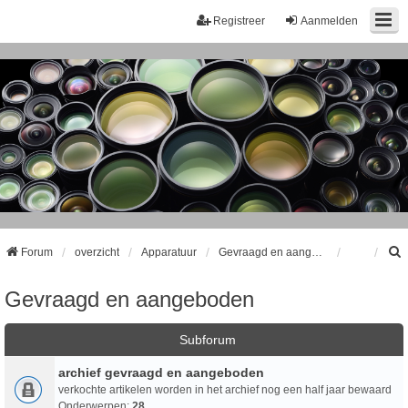
Registreer
Aanmelden
Forum
overzicht
Apparatuur
Gevraagd en aangeboden
Gevraagd en aangeboden
k
Subforum
archief gevraagd en aangeboden
verkochte artikelen worden in het archief nog een half jaar bewaard
Onderwerpen:
28