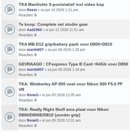
TKA Manfrotto 3-pootstatief incl video kop
door
Reest
» zo jun 14 2026 1:21 pm
Reacties:
0
Te koop: Complete set studio gear
door
Aad1960
» vr jun 12 2026 11:51 am
Reacties:
0
TKA MB-D12 grip/battery pack voor D800+D810
door
martin007
» za jun 06 2026 1:26 pm
Reacties:
0
GEVRAAGD : CFexpress Type B Card >64Gb voor D850
door
martin007
» za jun 06 2026 1:18 pm
Reacties:
0
TKA: Wimberley AP-500 voet voor Nikon 500 F5.6 PF
VR
door
ReneG
» vr jun 05 2026 12:05 am
Reacties:
0
TKA: Really Right Stuff arca plaat voor Nikon
D800/D800E/D810 (zonder grip)
door
ReneG
» vr jun 05 2026 12:01 am
Reacties:
0