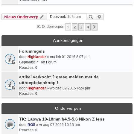
Zoek
Uitgebreid Zoeke
Nieuw Onderwerp
1
2
3
4
Volgende
91 Onderwerpen
Aankondigingen
Forumregels
door
Highlander
» ma feb 01 2016 8:07 pm
Geplaatst in
Het Forum
Reacties:
0
artikel verkocht ? graag melden met de
uitroeptekenknop !
door
Highlander
» wo dec 09 2015 4:24 pm
Reacties:
0
Onderwerpen
TK: Laowa 10-18mm f/4.5-5.6 Nikon Z lens
door
RGS
» vr aug 07 2026 10:15 am
Reacties:
0