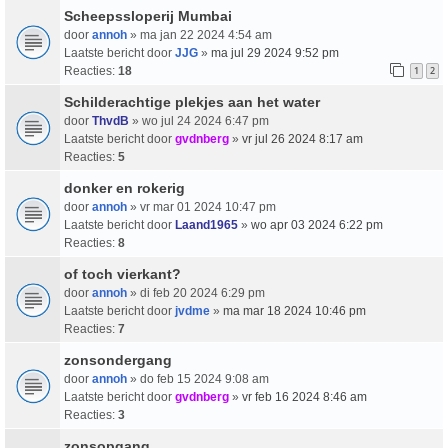
Scheepssloperij Mumbai
door
annoh
» ma jan 22 2024 4:54 am
Laatste bericht door
JJG
»
ma jul 29 2024 9:52 pm
Reacties:
18
1
2
Schilderachtige plekjes aan het water
door
ThvdB
» wo jul 24 2024 6:47 pm
Laatste bericht door
gvdnberg
»
vr jul 26 2024 8:17 am
Reacties:
5
donker en rokerig
door
annoh
» vr mar 01 2024 10:47 pm
Laatste bericht door
Laand1965
»
wo apr 03 2024 6:22 pm
Reacties:
8
of toch vierkant?
door
annoh
» di feb 20 2024 6:29 pm
Laatste bericht door
jvdme
»
ma mar 18 2024 10:46 pm
Reacties:
7
zonsondergang
door
annoh
» do feb 15 2024 9:08 am
Laatste bericht door
gvdnberg
»
vr feb 16 2024 8:46 am
Reacties:
3
zonsopgang