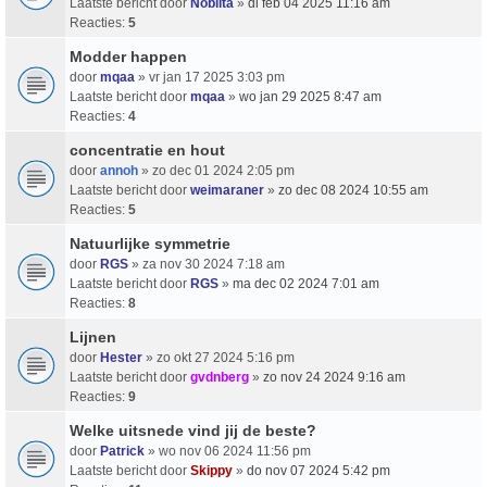
Laatste bericht door
Nobilta
»
di feb 04 2025 11:16 am
Reacties:
5
Modder happen
door
mqaa
» vr jan 17 2025 3:03 pm
Laatste bericht door
mqaa
»
wo jan 29 2025 8:47 am
Reacties:
4
concentratie en hout
door
annoh
» zo dec 01 2024 2:05 pm
Laatste bericht door
weimaraner
»
zo dec 08 2024 10:55 am
Reacties:
5
Natuurlijke symmetrie
door
RGS
» za nov 30 2024 7:18 am
Laatste bericht door
RGS
»
ma dec 02 2024 7:01 am
Reacties:
8
Lijnen
door
Hester
» zo okt 27 2024 5:16 pm
Laatste bericht door
gvdnberg
»
zo nov 24 2024 9:16 am
Reacties:
9
Welke uitsnede vind jij de beste?
door
Patrick
» wo nov 06 2024 11:56 pm
Laatste bericht door
Skippy
»
do nov 07 2024 5:42 pm