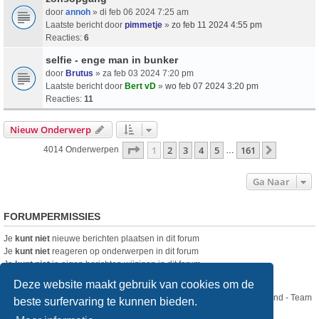
door
annoh
» di feb 06 2024 7:25 am
Laatste bericht door
pimmetje
»
zo feb 11 2024 4:55 pm
Reacties:
6
selfie - enge man in bunker
door
Brutus
» za feb 03 2024 7:20 pm
Laatste bericht door
Bert vD
»
wo feb 07 2024 3:20 pm
Reacties:
11
Nieuw Onderwerp
Pagina
1
Van
161
1
2
3
4
5
161
Volgende
4014 Onderwerpen
…
Ga Naar
FORUMPERMISSIES
Je
kunt niet
nieuwe berichten plaatsen in dit forum
Je
kunt niet
reageren op onderwerpen in dit forum
Je
kunt niet
je eigen berichten wijzigen in dit forum
Je
kunt niet
je eigen berichten verwijderen in dit forum
Deze website maakt gebruik van cookies om de
Nikon Club Nederland - Team
beste surfervaring te kunnen bieden.
Forum
Contact