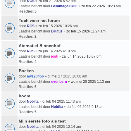
door
RGS
» za feb 21 2026 6:52 pm
Laatste bericht door
Gemmageluk60
»
zo feb 22 2026 10:23 am
Reacties:
5
Toch weer het forum
door
RGS
» zo feb 15 2026 10:26 am
Laatste bericht door
Brutus
»
zo feb 15 2026 11:24 am
Reacties:
2
Aternatief Binnenhof
door
RGS
» za jun 14 2025 4:19 pm
Laatste bericht door
josti
»
za jun 14 2025 10:07 pm
Reacties:
4
Boeken
door
aw123456
» di mei 27 2025 10:08 am
Laatste bericht door
gvdnberg
»
wo mei 28 2025 1:13 pm
Reacties:
6
boom
door
Nobilta
» di feb 04 2025 11:43 am
Laatste bericht door
Nobilta
»
do feb 06 2025 9:13 am
Reacties:
5
Mijn eerste foto als test
door
Nobilta
» di feb 04 2025 12:14 am