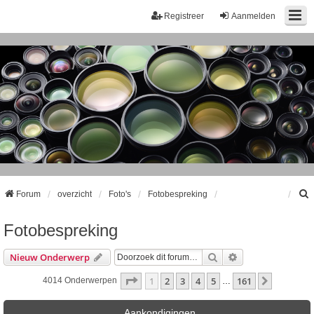
Registreer
Aanmelden
Forum
overzicht
Foto's
Fotobespreking
Fotobespreking
k
Zoek
Uitgebreid Zoeke
Nieuw Onderwerp
Pagina
1
Van
161
1
2
3
4
5
161
Volgende
4014 Onderwerpen
…
Aankondigingen