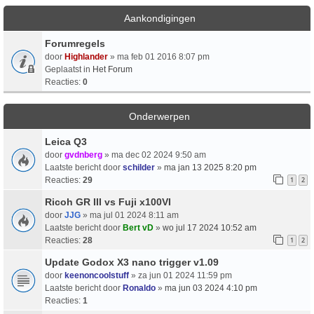
Aankondigingen
Forumregels
door
Highlander
» ma feb 01 2016 8:07 pm
Geplaatst in
Het Forum
Reacties:
0
Onderwerpen
Leica Q3
door
gvdnberg
» ma dec 02 2024 9:50 am
Laatste bericht door
schilder
»
ma jan 13 2025 8:20 pm
Reacties:
29
1
2
Ricoh GR III vs Fuji x100VI
door
JJG
» ma jul 01 2024 8:11 am
Laatste bericht door
Bert vD
»
wo jul 17 2024 10:52 am
Reacties:
28
1
2
Update Godox X3 nano trigger v1.09
door
keenoncoolstuff
» za jun 01 2024 11:59 pm
Laatste bericht door
Ronaldo
»
ma jun 03 2024 4:10 pm
Reacties:
1