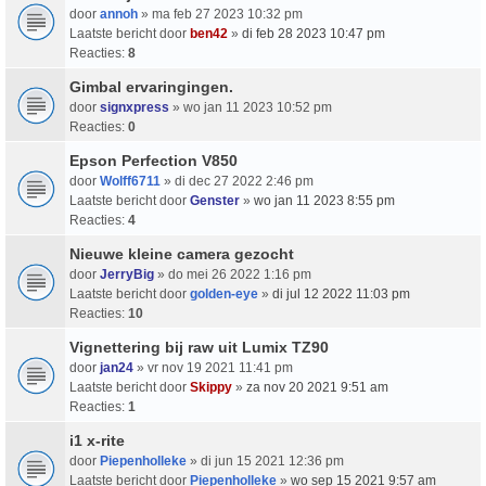
door
annoh
» ma feb 27 2023 10:32 pm
Laatste bericht door
ben42
»
di feb 28 2023 10:47 pm
Reacties:
8
Gimbal ervaringingen.
door
signxpress
» wo jan 11 2023 10:52 pm
Reacties:
0
Epson Perfection V850
door
Wolff6711
» di dec 27 2022 2:46 pm
Laatste bericht door
Genster
»
wo jan 11 2023 8:55 pm
Reacties:
4
Nieuwe kleine camera gezocht
door
JerryBig
» do mei 26 2022 1:16 pm
Laatste bericht door
golden-eye
»
di jul 12 2022 11:03 pm
Reacties:
10
Vignettering bij raw uit Lumix TZ90
door
jan24
» vr nov 19 2021 11:41 pm
Laatste bericht door
Skippy
»
za nov 20 2021 9:51 am
Reacties:
1
i1 x-rite
door
Piepenholleke
» di jun 15 2021 12:36 pm
Laatste bericht door
Piepenholleke
»
wo sep 15 2021 9:57 am