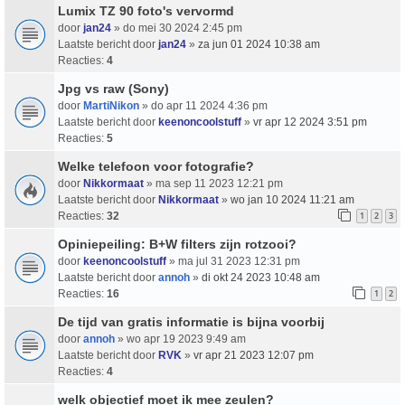
Lumix TZ 90 foto's vervormd
door
jan24
» do mei 30 2024 2:45 pm
Laatste bericht door
jan24
»
za jun 01 2024 10:38 am
Reacties:
4
Jpg vs raw (Sony)
door
MartiNikon
» do apr 11 2024 4:36 pm
Laatste bericht door
keenoncoolstuff
»
vr apr 12 2024 3:51 pm
Reacties:
5
Welke telefoon voor fotografie?
door
Nikkormaat
» ma sep 11 2023 12:21 pm
Laatste bericht door
Nikkormaat
»
wo jan 10 2024 11:21 am
Reacties:
32
1
2
3
Opiniepeiling: B+W filters zijn rotzooi?
door
keenoncoolstuff
» ma jul 31 2023 12:31 pm
Laatste bericht door
annoh
»
di okt 24 2023 10:48 am
Reacties:
16
1
2
De tijd van gratis informatie is bijna voorbij
door
annoh
» wo apr 19 2023 9:49 am
Laatste bericht door
RVK
»
vr apr 21 2023 12:07 pm
Reacties:
4
welk objectief moet ik mee zeulen?