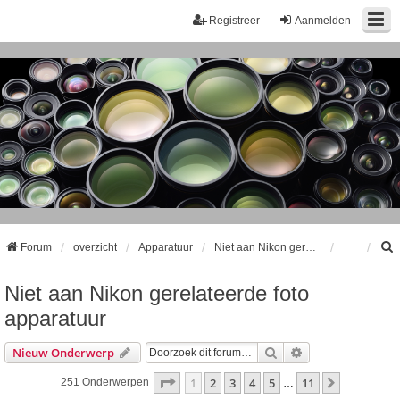
Registreer
Aanmelden
Forum
overzicht
Apparatuur
Niet aan Nikon gerelateerde foto apparatuur
Niet aan Nikon gerelateerde foto
k
apparatuur
Zoek
Uitgebreid Zoeke
Nieuw Onderwerp
Pagina
1
Van
11
1
2
3
4
5
11
Volgende
251 Onderwerpen
…