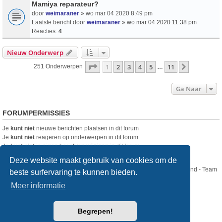
Mamiya reparateur?
door
weimaraner
» wo mar 04 2020 8:49 pm
Laatste bericht door
weimaraner
»
wo mar 04 2020 11:38 pm
Reacties:
4
Nieuw Onderwerp
Pagina
1
Van
11
1
2
3
4
5
11
Volgende
251 Onderwerpen
…
Ga Naar
FORUMPERMISSIES
Je
kunt niet
nieuwe berichten plaatsen in dit forum
Je
kunt niet
reageren op onderwerpen in dit forum
Je
kunt niet
je eigen berichten wijzigen in dit forum
Je
kunt niet
je eigen berichten verwijderen in dit forum
Deze website maakt gebruik van cookies om de
Nikon Club Nederland - Team
beste surfervaring te kunnen bieden.
Forum
Contact
Meer informatie
Copyright © Nikon Club Nederland 2023
Begrepen!
Powered by
phpBB
® Forum Software © phpBB Limited
Style
we_universal
created by INVENTEA & v12mike