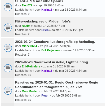
SEASCAPES met Ulbe Spaans
door
TinoZ72
» vr apr 10 2026 8:45 am
Laatste bericht door
Karina2
»
ma apr 13 2026 8:44 pm
Reacties:
9
Flitsworkshop regio Midden foto's
door
ruudm
» za mar 14 2026 5:47 pm
Laatste bericht door
Ericb
»
do mar 19 2026 1:29 pm
Reacties:
7
2026-01-24 Creatieve kustfotografie op herhaling.
door
Michel0604
» za jan 24 2026 5:08 pm
Laatste bericht door
ErikReijnders
»
wo mar 11 2026 10:36 am
Reacties:
7
2026-02-28 Noordwest in Actie, Lightpainting
door
ErikReijnders
» zo mar 01 2026 9:38 am
Laatste bericht door
Karina2
»
do mar 05 2026 4:54 pm
Reacties:
10
Reacties op 2026-01-31: Regio Oost - nieuwe Regio
Coördinatoren en fotograferen bij de VSM
door
MarcMulder
» di feb 03 2026 8:47 pm
Laatste bericht door
Peter
»
do feb 05 2026 9:08 pm
Reacties:
10