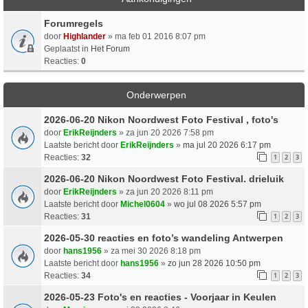
Forumregels
door
Highlander
» ma feb 01 2016 8:07 pm
Geplaatst in
Het Forum
Reacties:
0
Onderwerpen
2026-06-20 Nikon Noordwest Foto Festival , foto's
door
ErikReijnders
» za jun 20 2026 7:58 pm
Laatste bericht door
ErikReijnders
»
ma jul 20 2026 6:17 pm
Reacties:
32
1
2
3
2026-06-20 Nikon Noordwest Foto Festival. drieluik
door
ErikReijnders
» za jun 20 2026 8:11 pm
Laatste bericht door
Michel0604
»
wo jul 08 2026 5:57 pm
Reacties:
31
1
2
3
2026-05-30 reacties en foto’s wandeling Antwerpen
door
hans1956
» za mei 30 2026 8:18 pm
Laatste bericht door
hans1956
»
zo jun 28 2026 10:50 pm
Reacties:
34
1
2
3
2026-05-23 Foto's en reacties - Voorjaar in Keulen