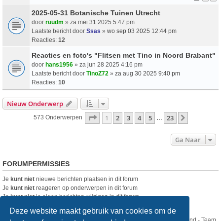
2025-05-31 Botanische Tuinen Utrecht
door
ruudm
» za mei 31 2025 5:47 pm
Laatste bericht door
Ssas
»
wo sep 03 2025 12:44 pm
Reacties:
12
Reacties en foto's "Flitsen met Tino in Noord Brabant"
door
hans1956
» za jun 28 2025 4:16 pm
Laatste bericht door
TinoZ72
»
za aug 30 2025 9:40 pm
Reacties:
10
Nieuw Onderwerp
Pagina
1
Van
23
1
2
3
4
5
23
Volgende
573 Onderwerpen
…
Ga Naar
FORUMPERMISSIES
Je
kunt niet
nieuwe berichten plaatsen in dit forum
Je
kunt niet
reageren op onderwerpen in dit forum
Je
kunt niet
je eigen berichten wijzigen in dit forum
Je
kunt niet
je eigen berichten verwijderen in dit forum
Deze website maakt gebruik van cookies om de
Nikon Club Nederland - Team