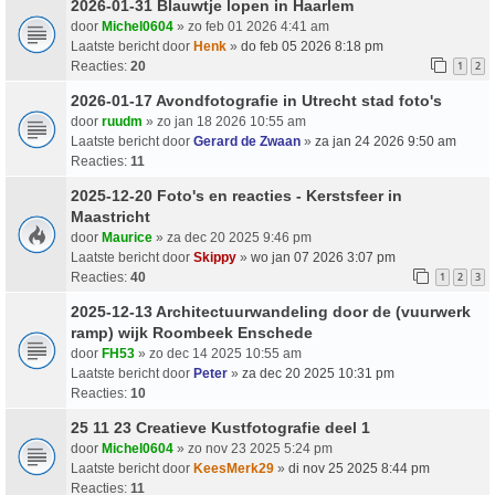
2026-01-31 Blauwtje lopen in Haarlem
door
Michel0604
» zo feb 01 2026 4:41 am
Laatste bericht door
Henk
»
do feb 05 2026 8:18 pm
Reacties:
20
1
2
2026-01-17 Avondfotografie in Utrecht stad foto's
door
ruudm
» zo jan 18 2026 10:55 am
Laatste bericht door
Gerard de Zwaan
»
za jan 24 2026 9:50 am
Reacties:
11
2025-12-20 Foto's en reacties - Kerstsfeer in
Maastricht
door
Maurice
» za dec 20 2025 9:46 pm
Laatste bericht door
Skippy
»
wo jan 07 2026 3:07 pm
Reacties:
40
1
2
3
2025-12-13 Architectuurwandeling door de (vuurwerk
ramp) wijk Roombeek Enschede
door
FH53
» zo dec 14 2025 10:55 am
Laatste bericht door
Peter
»
za dec 20 2025 10:31 pm
Reacties:
10
25 11 23 Creatieve Kustfotografie deel 1
door
Michel0604
» zo nov 23 2025 5:24 pm
Laatste bericht door
KeesMerk29
»
di nov 25 2025 8:44 pm
Reacties:
11