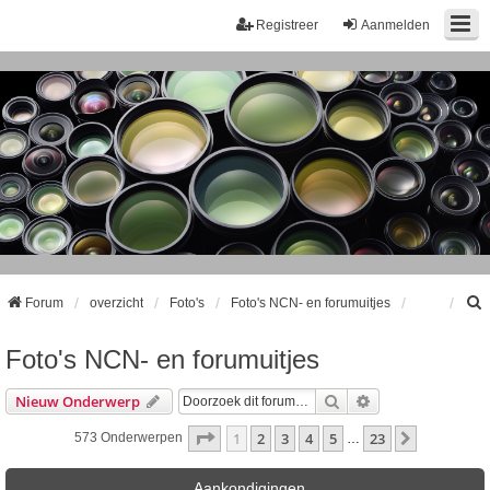
Registreer
Aanmelden
Forum
overzicht
Foto's
Foto's NCN- en forumuitjes
Foto's NCN- en forumuitjes
k
Zoek
Uitgebreid Zoeke
Nieuw Onderwerp
Pagina
1
Van
23
1
2
3
4
5
23
Volgende
573 Onderwerpen
…
Aankondigingen