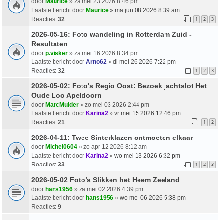
door
Maurice
» za mei 23 2026 8:46 pm
Laatste bericht door
Maurice
»
ma jun 08 2026 8:39 am
Reacties:
32
1
2
3
2026-05-16: Foto wandeling in Rotterdam Zuid -
Resultaten
door
p.visker
» za mei 16 2026 8:34 pm
Laatste bericht door
Arno62
»
di mei 26 2026 7:22 pm
Reacties:
32
1
2
3
2026-05-02: Foto's Regio Oost: Bezoek jachtslot Het
Oude Loo Apeldoorn
door
MarcMulder
» zo mei 03 2026 2:44 pm
Laatste bericht door
Karina2
»
vr mei 15 2026 12:46 pm
Reacties:
21
1
2
2026-04-11: Twee Sinterklazen ontmoeten elkaar.
door
Michel0604
» zo apr 12 2026 8:12 am
Laatste bericht door
Karina2
»
wo mei 13 2026 6:32 pm
Reacties:
33
1
2
3
2026-05-02 Foto’s Slikken het Heem Zeeland
door
hans1956
» za mei 02 2026 4:39 pm
Laatste bericht door
hans1956
»
wo mei 06 2026 5:38 pm
Reacties:
9