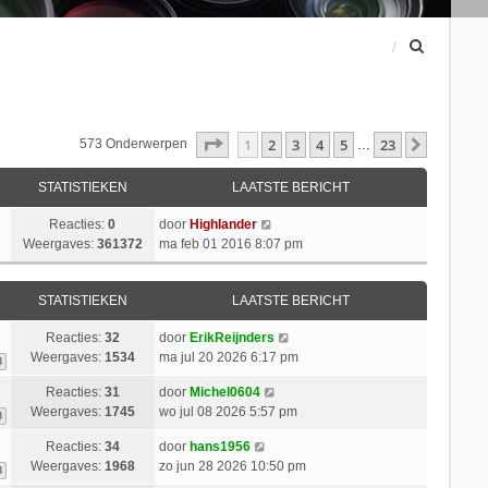
Z
o
e
k
Pagina
1
Van
23
1
2
3
4
5
23
Volgend
573 Onderwerpen
…
STATISTIEKEN
LAATSTE BERICHT
Reacties:
0
door
Highlander
Weergaves:
361372
ma feb 01 2016 8:07 pm
STATISTIEKEN
LAATSTE BERICHT
Reacties:
32
door
ErikReijnders
Weergaves:
1534
ma jul 20 2026 6:17 pm
3
Reacties:
31
door
Michel0604
Weergaves:
1745
wo jul 08 2026 5:57 pm
3
Reacties:
34
door
hans1956
Weergaves:
1968
zo jun 28 2026 10:50 pm
3