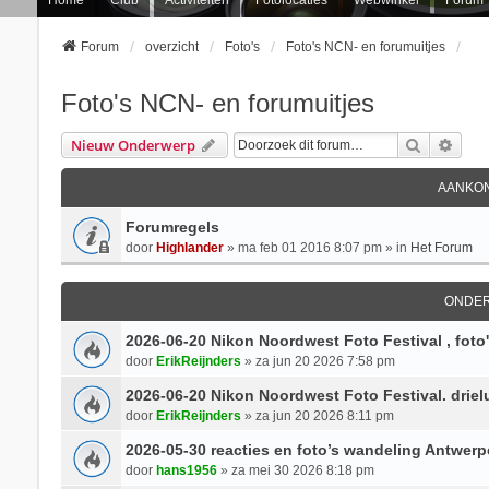
Forum
overzicht
Foto's
Foto's NCN- en forumuitjes
Foto's NCN- en forumuitjes
Zoek
Uitg
Nieuw Onderwerp
AANKON
Forumregels
door
Highlander
» ma feb 01 2016 8:07 pm » in
Het Forum
ONDE
2026-06-20 Nikon Noordwest Foto Festival , foto
door
ErikReijnders
» za jun 20 2026 7:58 pm
2026-06-20 Nikon Noordwest Foto Festival. driel
door
ErikReijnders
» za jun 20 2026 8:11 pm
2026-05-30 reacties en foto’s wandeling Antwer
door
hans1956
» za mei 30 2026 8:18 pm