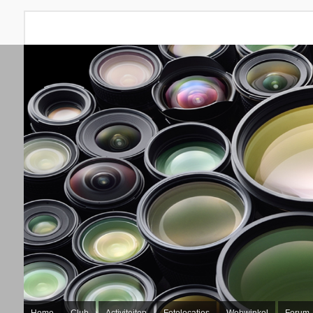
Home
Club
Activiteiten
Fotolocaties
Webwinkel
Forum