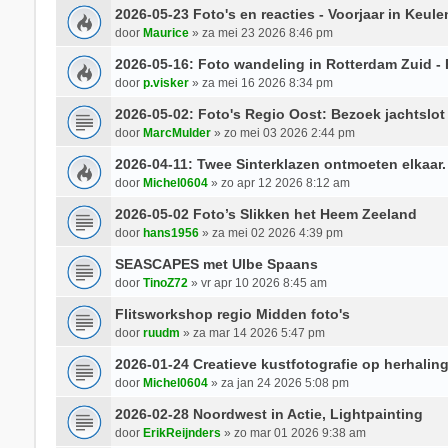
2026-05-23 Foto's en reacties - Voorjaar in Keule
door
Maurice
» za mei 23 2026 8:46 pm
2026-05-16: Foto wandeling in Rotterdam Zuid - 
door
p.visker
» za mei 16 2026 8:34 pm
2026-05-02: Foto's Regio Oost: Bezoek jachtslo
door
MarcMulder
» zo mei 03 2026 2:44 pm
2026-04-11: Twee Sinterklazen ontmoeten elkaar.
door
Michel0604
» zo apr 12 2026 8:12 am
2026-05-02 Foto’s Slikken het Heem Zeeland
door
hans1956
» za mei 02 2026 4:39 pm
SEASCAPES met Ulbe Spaans
door
TinoZ72
» vr apr 10 2026 8:45 am
Flitsworkshop regio Midden foto's
door
ruudm
» za mar 14 2026 5:47 pm
2026-01-24 Creatieve kustfotografie op herhaling
door
Michel0604
» za jan 24 2026 5:08 pm
2026-02-28 Noordwest in Actie, Lightpainting
door
ErikReijnders
» zo mar 01 2026 9:38 am