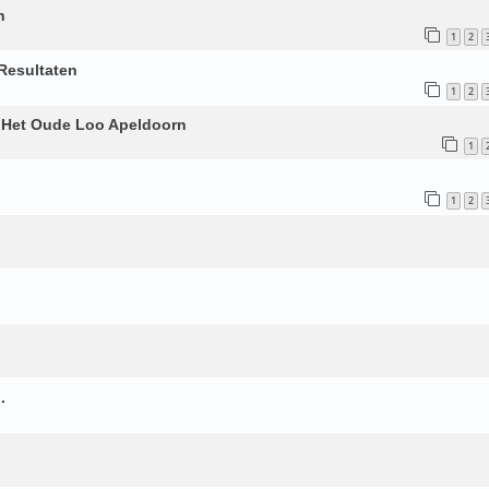
n
1
2
Resultaten
1
2
t Het Oude Loo Apeldoorn
1
1
2
.