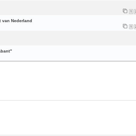
1
rt van Nederland
1
abant"