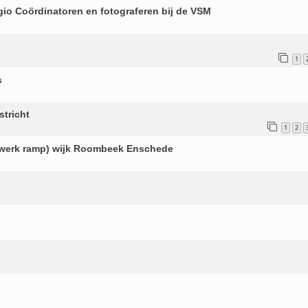
gio Coördinatoren en fotograferen bij de VSM
1
s
stricht
1
2
rwerk ramp) wijk Roombeek Enschede