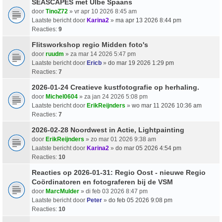
SEASCAPES met Ulbe Spaans
door
TinoZ72
» vr apr 10 2026 8:45 am
Laatste bericht door
Karina2
»
ma apr 13 2026 8:44 pm
Reacties:
9
Flitsworkshop regio Midden foto's
door
ruudm
» za mar 14 2026 5:47 pm
Laatste bericht door
Ericb
»
do mar 19 2026 1:29 pm
Reacties:
7
2026-01-24 Creatieve kustfotografie op herhaling.
door
Michel0604
» za jan 24 2026 5:08 pm
Laatste bericht door
ErikReijnders
»
wo mar 11 2026 10:36 am
Reacties:
7
2026-02-28 Noordwest in Actie, Lightpainting
door
ErikReijnders
» zo mar 01 2026 9:38 am
Laatste bericht door
Karina2
»
do mar 05 2026 4:54 pm
Reacties:
10
Reacties op 2026-01-31: Regio Oost - nieuwe Regio
Coördinatoren en fotograferen bij de VSM
door
MarcMulder
» di feb 03 2026 8:47 pm
Laatste bericht door
Peter
»
do feb 05 2026 9:08 pm
Reacties:
10