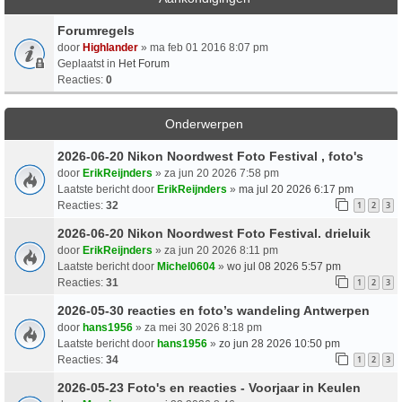
Forumregels
door
Highlander
» ma feb 01 2016 8:07 pm
Geplaatst in
Het Forum
Reacties:
0
Onderwerpen
2026-06-20 Nikon Noordwest Foto Festival , foto's
door
ErikReijnders
» za jun 20 2026 7:58 pm
Laatste bericht door
ErikReijnders
»
ma jul 20 2026 6:17 pm
Reacties:
32
1
2
3
2026-06-20 Nikon Noordwest Foto Festival. drieluik
door
ErikReijnders
» za jun 20 2026 8:11 pm
Laatste bericht door
Michel0604
»
wo jul 08 2026 5:57 pm
Reacties:
31
1
2
3
2026-05-30 reacties en foto’s wandeling Antwerpen
door
hans1956
» za mei 30 2026 8:18 pm
Laatste bericht door
hans1956
»
zo jun 28 2026 10:50 pm
Reacties:
34
1
2
3
2026-05-23 Foto's en reacties - Voorjaar in Keulen