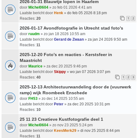
2026-01-31 Blauwtje lopen in Haarlem
door
Michel0604
» zo feb 01 2026 4:41 am
Laatste bericht door
Henk
»
do feb 05 2026 8:18 pm
Reacties:
20
1
2
2026-01-17 Avondfotografie in Utrecht stad foto's
door
ruudm
» zo jan 18 2026 10:55 am
Laatste bericht door
Gerard de Zwaan
»
za jan 24 2026 9:50 am
Reacties:
11
2025-12-20 Foto's en reacties - Kerstsfeer in
Maastricht
door
Maurice
» za dec 20 2025 9:46 pm
Laatste bericht door
Skippy
»
wo jan 07 2026 3:07 pm
Reacties:
40
1
2
3
2025-12-13 Architectuurwandeling door de (vuurwerk
ramp) wijk Roombeek Enschede
door
FH53
» zo dec 14 2025 10:55 am
Laatste bericht door
Peter
»
za dec 20 2025 10:31 pm
Reacties:
10
25 11 23 Creatieve Kustfotografie deel 1
door
Michel0604
» zo nov 23 2025 5:24 pm
Laatste bericht door
KeesMerk29
»
di nov 25 2025 8:44 pm
Reacties:
11