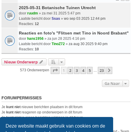
2025-05-31 Botanische Tuinen Utrecht
door
ruudm
» za mei 31 2025 5:47 pm
Laatste bericht door
Ssas
»
wo sep 03 2025 12:44 pm
Reacties:
12
Reacties en foto's "Flitsen met Tino in Noord Brabant"
door
hans1956
» za jun 28 2025 4:16 pm
Laatste bericht door
TinoZ72
»
za aug 30 2025 9:40 pm
Reacties:
10
Nieuw Onderwerp
Pagina
1
Van
23
1
2
3
4
5
23
Volgende
573 Onderwerpen
…
Ga Naar
FORUMPERMISSIES
Je
kunt niet
nieuwe berichten plaatsen in dit forum
Je
kunt niet
reageren op onderwerpen in dit forum
Je
kunt niet
je eigen berichten wijzigen in dit forum
Je
kunt niet
je eigen berichten verwijderen in dit forum
Deze website maakt gebruik van cookies om de
Nikon Club Nederland - Team