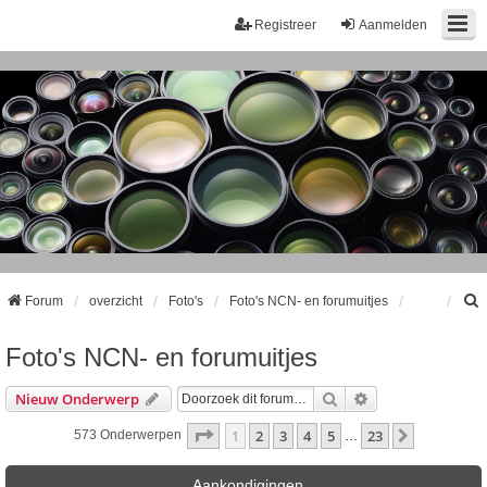
Registreer
Aanmelden
Forum
overzicht
Foto's
Foto's NCN- en forumuitjes
Foto's NCN- en forumuitjes
k
Zoek
Uitgebreid Zoeke
Nieuw Onderwerp
Pagina
1
Van
23
1
2
3
4
5
23
Volgende
573 Onderwerpen
…
Aankondigingen