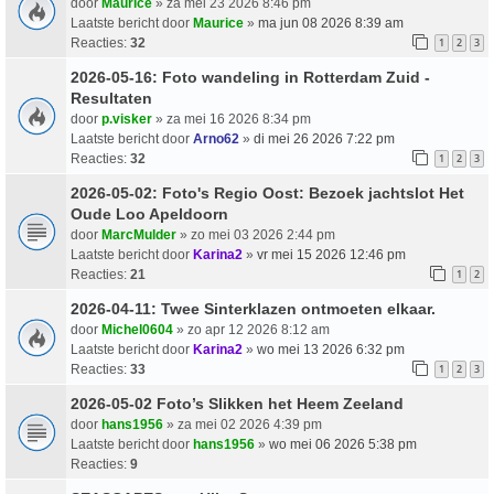
door
Maurice
» za mei 23 2026 8:46 pm
Laatste bericht door
Maurice
»
ma jun 08 2026 8:39 am
Reacties:
32
1
2
3
2026-05-16: Foto wandeling in Rotterdam Zuid -
Resultaten
door
p.visker
» za mei 16 2026 8:34 pm
Laatste bericht door
Arno62
»
di mei 26 2026 7:22 pm
Reacties:
32
1
2
3
2026-05-02: Foto's Regio Oost: Bezoek jachtslot Het
Oude Loo Apeldoorn
door
MarcMulder
» zo mei 03 2026 2:44 pm
Laatste bericht door
Karina2
»
vr mei 15 2026 12:46 pm
Reacties:
21
1
2
2026-04-11: Twee Sinterklazen ontmoeten elkaar.
door
Michel0604
» zo apr 12 2026 8:12 am
Laatste bericht door
Karina2
»
wo mei 13 2026 6:32 pm
Reacties:
33
1
2
3
2026-05-02 Foto’s Slikken het Heem Zeeland
door
hans1956
» za mei 02 2026 4:39 pm
Laatste bericht door
hans1956
»
wo mei 06 2026 5:38 pm
Reacties:
9