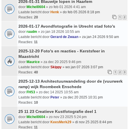
2026-01-31 Blauwtje lopen in Haarlem
door
Michel0604
» zo feb 01 2026 4:41 am
Laatste bericht door
Henk
»
do feb 05 2026 8:18 pm
Reacties:
20
1
2
2026-01-17 Avondfotografie in Utrecht stad foto's
door
ruudm
» zo jan 18 2026 10:55 am
Laatste bericht door
Gerard de Zwaan
»
za jan 24 2026 9:50 am
Reacties:
11
2025-12-20 Foto's en reacties - Kerstsfeer in
Maastricht
door
Maurice
» za dec 20 2025 9:46 pm
Laatste bericht door
Skippy
»
wo jan 07 2026 3:07 pm
Reacties:
40
1
2
3
2025-12-13 Architectuurwandeling door de (vuurwerk
ramp) wijk Roombeek Enschede
door
FH53
» zo dec 14 2025 10:55 am
Laatste bericht door
Peter
»
za dec 20 2025 10:31 pm
Reacties:
10
25 11 23 Creatieve Kustfotografie deel 1
door
Michel0604
» zo nov 23 2025 5:24 pm
Laatste bericht door
KeesMerk29
»
di nov 25 2025 8:44 pm
Reacties:
11