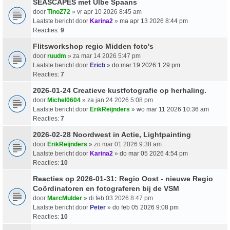
SEASCAPES met Ulbe Spaans
door
TinoZ72
» vr apr 10 2026 8:45 am
Laatste bericht door
Karina2
»
ma apr 13 2026 8:44 pm
Reacties:
9
Flitsworkshop regio Midden foto's
door
ruudm
» za mar 14 2026 5:47 pm
Laatste bericht door
Ericb
»
do mar 19 2026 1:29 pm
Reacties:
7
2026-01-24 Creatieve kustfotografie op herhaling.
door
Michel0604
» za jan 24 2026 5:08 pm
Laatste bericht door
ErikReijnders
»
wo mar 11 2026 10:36 am
Reacties:
7
2026-02-28 Noordwest in Actie, Lightpainting
door
ErikReijnders
» zo mar 01 2026 9:38 am
Laatste bericht door
Karina2
»
do mar 05 2026 4:54 pm
Reacties:
10
Reacties op 2026-01-31: Regio Oost - nieuwe Regio
Coördinatoren en fotograferen bij de VSM
door
MarcMulder
» di feb 03 2026 8:47 pm
Laatste bericht door
Peter
»
do feb 05 2026 9:08 pm
Reacties:
10