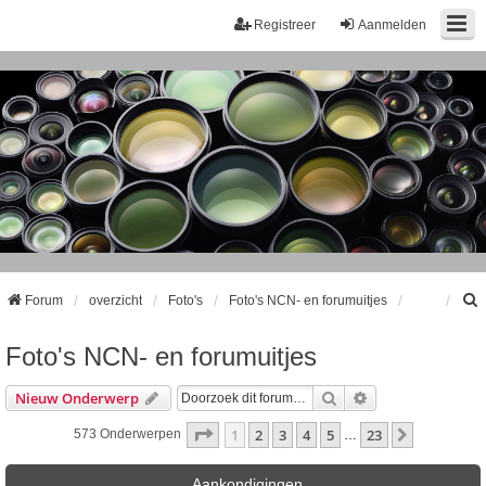
Registreer
Aanmelden
Forum
overzicht
Foto's
Foto's NCN- en forumuitjes
Foto's NCN- en forumuitjes
k
Zoek
Uitgebreid Zoeke
Nieuw Onderwerp
Pagina
1
Van
23
1
2
3
4
5
23
Volgende
573 Onderwerpen
…
Aankondigingen