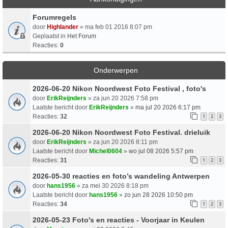
Forumregels
door
Highlander
» ma feb 01 2016 8:07 pm
Geplaatst in
Het Forum
Reacties:
0
Onderwerpen
2026-06-20 Nikon Noordwest Foto Festival , foto's
door
ErikReijnders
» za jun 20 2026 7:58 pm
Laatste bericht door
ErikReijnders
»
ma jul 20 2026 6:17 pm
Reacties:
32
1
2
3
2026-06-20 Nikon Noordwest Foto Festival. drieluik
door
ErikReijnders
» za jun 20 2026 8:11 pm
Laatste bericht door
Michel0604
»
wo jul 08 2026 5:57 pm
Reacties:
31
1
2
3
2026-05-30 reacties en foto’s wandeling Antwerpen
door
hans1956
» za mei 30 2026 8:18 pm
Laatste bericht door
hans1956
»
zo jun 28 2026 10:50 pm
Reacties:
34
1
2
3
2026-05-23 Foto's en reacties - Voorjaar in Keulen