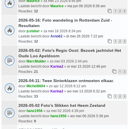
door
Maurice
» za mei 23 2026 8:46 pm
Laatste bericht door
Maurice
»
ma jun 08 2026 8:39 am
Reacties:
32
1
2
3
2026-05-16: Foto wandeling in Rotterdam Zuid -
Resultaten
door
p.visker
» za mei 16 2026 8:34 pm
Laatste bericht door
Arno62
»
di mei 26 2026 7:22 pm
Reacties:
32
1
2
3
2026-05-02: Foto's Regio Oost: Bezoek jachtslot Het
Oude Loo Apeldoorn
door
MarcMulder
» zo mei 03 2026 2:44 pm
Laatste bericht door
Karina2
»
vr mei 15 2026 12:46 pm
Reacties:
21
1
2
2026-04-11: Twee Sinterklazen ontmoeten elkaar.
door
Michel0604
» zo apr 12 2026 8:12 am
Laatste bericht door
Karina2
»
wo mei 13 2026 6:32 pm
Reacties:
33
1
2
3
2026-05-02 Foto’s Slikken het Heem Zeeland
door
hans1956
» za mei 02 2026 4:39 pm
Laatste bericht door
hans1956
»
wo mei 06 2026 5:38 pm
Reacties:
9