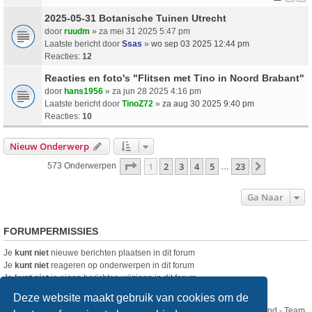
2025-05-31 Botanische Tuinen Utrecht
door
ruudm
» za mei 31 2025 5:47 pm
Laatste bericht door
Ssas
»
wo sep 03 2025 12:44 pm
Reacties:
12
Reacties en foto's "Flitsen met Tino in Noord Brabant"
door
hans1956
» za jun 28 2025 4:16 pm
Laatste bericht door
TinoZ72
»
za aug 30 2025 9:40 pm
Reacties:
10
Nieuw Onderwerp
Pagina
1
Van
23
1
2
3
4
5
23
Volgende
573 Onderwerpen
…
Ga Naar
FORUMPERMISSIES
Je
kunt niet
nieuwe berichten plaatsen in dit forum
Je
kunt niet
reageren op onderwerpen in dit forum
Je
kunt niet
je eigen berichten wijzigen in dit forum
Je
kunt niet
je eigen berichten verwijderen in dit forum
Deze website maakt gebruik van cookies om de
Nikon Club Nederland - Team