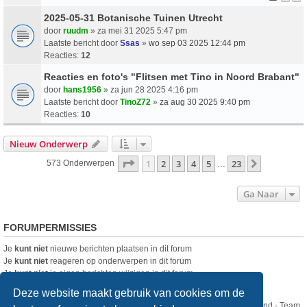
2025-05-31 Botanische Tuinen Utrecht
door
ruudm
» za mei 31 2025 5:47 pm
Laatste bericht door
Ssas
»
wo sep 03 2025 12:44 pm
Reacties:
12
Reacties en foto's "Flitsen met Tino in Noord Brabant"
door
hans1956
» za jun 28 2025 4:16 pm
Laatste bericht door
TinoZ72
»
za aug 30 2025 9:40 pm
Reacties:
10
Nieuw Onderwerp
Pagina
1
Van
23
1
2
3
4
5
23
Volgende
573 Onderwerpen
…
Ga Naar
FORUMPERMISSIES
Je
kunt niet
nieuwe berichten plaatsen in dit forum
Je
kunt niet
reageren op onderwerpen in dit forum
Je
kunt niet
je eigen berichten wijzigen in dit forum
Je
kunt niet
je eigen berichten verwijderen in dit forum
Deze website maakt gebruik van cookies om de
Nikon Club Nederland - Team