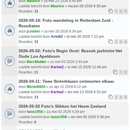
door
Maurice
» za mei 23 2026 8:46 pm
Laatste bericht door
Maurice
»
ma jun 08 2026 8:39 am
Reacties:
32
1
2
3
2026-05-16: Foto wandeling in Rotterdam Zuid -
Resultaten
door
p.visker
» za mei 16 2026 8:34 pm
Laatste bericht door
Arno62
»
di mei 26 2026 7:22 pm
Reacties:
32
1
2
3
2026-05-02: Foto's Regio Oost: Bezoek jachtslot Het
Oude Loo Apeldoorn
door
MarcMulder
» zo mei 03 2026 2:44 pm
Laatste bericht door
Karina2
»
vr mei 15 2026 12:46 pm
Reacties:
21
1
2
2026-04-11: Twee Sinterklazen ontmoeten elkaar.
door
Michel0604
» zo apr 12 2026 8:12 am
Laatste bericht door
Karina2
»
wo mei 13 2026 6:32 pm
Reacties:
33
1
2
3
2026-05-02 Foto’s Slikken het Heem Zeeland
door
hans1956
» za mei 02 2026 4:39 pm
Laatste bericht door
hans1956
»
wo mei 06 2026 5:38 pm
Reacties:
9