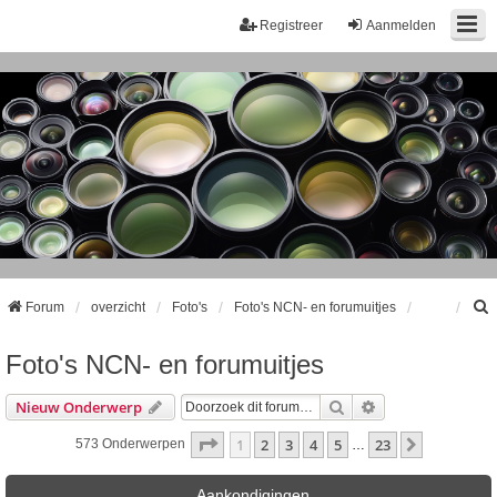
Registreer
Aanmelden
Forum
overzicht
Foto's
Foto's NCN- en forumuitjes
Foto's NCN- en forumuitjes
k
Zoek
Uitgebreid Zoeke
Nieuw Onderwerp
Pagina
1
Van
23
1
2
3
4
5
23
Volgende
573 Onderwerpen
…
Aankondigingen