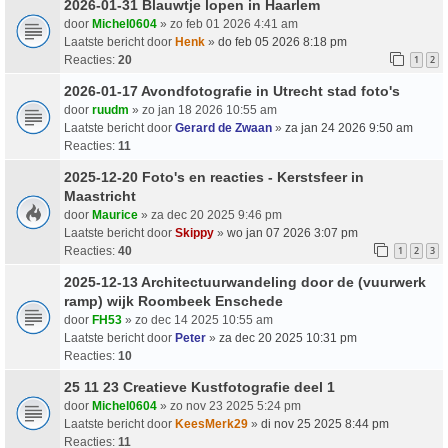
2026-01-31 Blauwtje lopen in Haarlem
door
Michel0604
» zo feb 01 2026 4:41 am
Laatste bericht door
Henk
»
do feb 05 2026 8:18 pm
Reacties:
20
1
2
2026-01-17 Avondfotografie in Utrecht stad foto's
door
ruudm
» zo jan 18 2026 10:55 am
Laatste bericht door
Gerard de Zwaan
»
za jan 24 2026 9:50 am
Reacties:
11
2025-12-20 Foto's en reacties - Kerstsfeer in
Maastricht
door
Maurice
» za dec 20 2025 9:46 pm
Laatste bericht door
Skippy
»
wo jan 07 2026 3:07 pm
Reacties:
40
1
2
3
2025-12-13 Architectuurwandeling door de (vuurwerk
ramp) wijk Roombeek Enschede
door
FH53
» zo dec 14 2025 10:55 am
Laatste bericht door
Peter
»
za dec 20 2025 10:31 pm
Reacties:
10
25 11 23 Creatieve Kustfotografie deel 1
door
Michel0604
» zo nov 23 2025 5:24 pm
Laatste bericht door
KeesMerk29
»
di nov 25 2025 8:44 pm
Reacties:
11