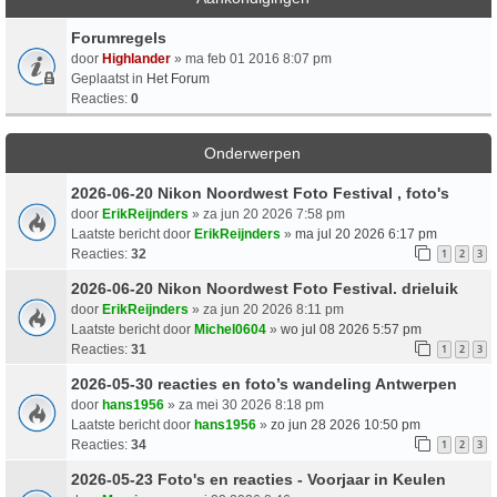
Forumregels
door
Highlander
» ma feb 01 2016 8:07 pm
Geplaatst in
Het Forum
Reacties:
0
Onderwerpen
2026-06-20 Nikon Noordwest Foto Festival , foto's
door
ErikReijnders
» za jun 20 2026 7:58 pm
Laatste bericht door
ErikReijnders
»
ma jul 20 2026 6:17 pm
Reacties:
32
1
2
3
2026-06-20 Nikon Noordwest Foto Festival. drieluik
door
ErikReijnders
» za jun 20 2026 8:11 pm
Laatste bericht door
Michel0604
»
wo jul 08 2026 5:57 pm
Reacties:
31
1
2
3
2026-05-30 reacties en foto’s wandeling Antwerpen
door
hans1956
» za mei 30 2026 8:18 pm
Laatste bericht door
hans1956
»
zo jun 28 2026 10:50 pm
Reacties:
34
1
2
3
2026-05-23 Foto's en reacties - Voorjaar in Keulen