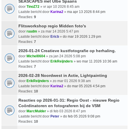
SEASCAPES met Ulbe Spaans
door
TinoZ72
» vr apr 10 2026 8:45 am
Laatste bericht door
Karina2
»
ma apr 13 2026 8:44 pm
Reacties:
9
Flitsworkshop regio Midden foto's
door
ruudm
» za mar 14 2026 5:47 pm
Laatste bericht door
Ericb
»
do mar 19 2026 1:29 pm
Reacties:
7
2026-01-24 Creatieve kustfotografie op herhaling.
door
Michel0604
» za jan 24 2026 5:08 pm
Laatste bericht door
ErikReijnders
»
wo mar 11 2026 10:36 am
Reacties:
7
2026-02-28 Noordwest in Actie, Lightpainting
door
ErikReijnders
» zo mar 01 2026 9:38 am
Laatste bericht door
Karina2
»
do mar 05 2026 4:54 pm
Reacties:
10
Reacties op 2026-01-31: Regio Oost - nieuwe Regio
Coördinatoren en fotograferen bij de VSM
door
MarcMulder
» di feb 03 2026 8:47 pm
Laatste bericht door
Peter
»
do feb 05 2026 9:08 pm
Reacties:
10