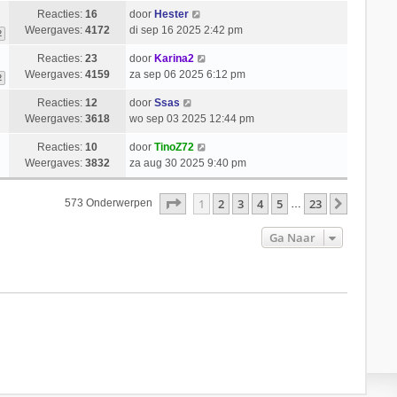
Reacties:
16
door
Hester
Weergaves:
4172
di sep 16 2025 2:42 pm
2
Reacties:
23
door
Karina2
Weergaves:
4159
za sep 06 2025 6:12 pm
2
Reacties:
12
door
Ssas
Weergaves:
3618
wo sep 03 2025 12:44 pm
Reacties:
10
door
TinoZ72
Weergaves:
3832
za aug 30 2025 9:40 pm
Pagina
1
Van
23
1
2
3
4
5
23
Volgend
573 Onderwerpen
…
Ga Naar