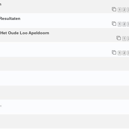
n
1
2
Resultaten
1
2
t Het Oude Loo Apeldoorn
1
1
2
.