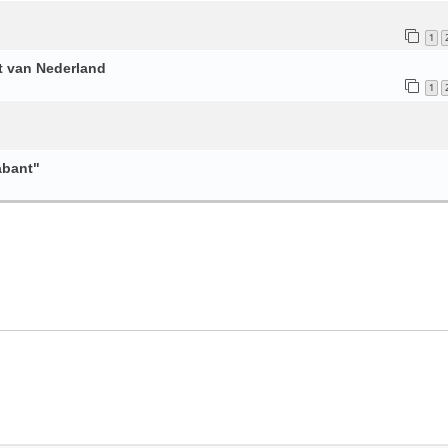
1
rt van Nederland
1
abant"