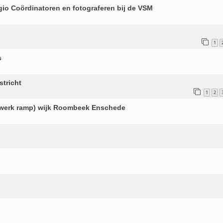
gio Coördinatoren en fotograferen bij de VSM
1
s
stricht
1
2
rwerk ramp) wijk Roombeek Enschede