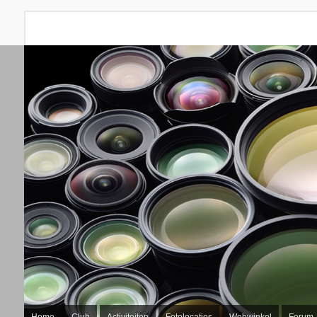
Home
Club
Activiteiten
Fotolocaties
Webwinkel
Forum