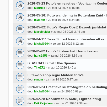
2026-05-23 Foto's en reacties - Voorjaar in Keule
door
Maurice
» za mei 23 2026 8:46 pm
2026-05-16: Foto wandeling in Rotterdam Zuid - 
door
p.visker
» za mei 16 2026 8:34 pm
2026-05-02: Foto's Regio Oost: Bezoek jachtslo
door
MarcMulder
» zo mei 03 2026 2:44 pm
2026-04-11: Twee Sinterklazen ontmoeten elkaar.
door
Michel0604
» zo apr 12 2026 8:12 am
2026-05-02 Foto’s Slikken het Heem Zeeland
door
hans1956
» za mei 02 2026 4:39 pm
SEASCAPES met Ulbe Spaans
door
TinoZ72
» vr apr 10 2026 8:45 am
Flitsworkshop regio Midden foto's
door
ruudm
» za mar 14 2026 5:47 pm
2026-01-24 Creatieve kustfotografie op herhaling
door
Michel0604
» za jan 24 2026 5:08 pm
2026-02-28 Noordwest in Actie, Lightpainting
door
ErikReijnders
» zo mar 01 2026 9:38 am