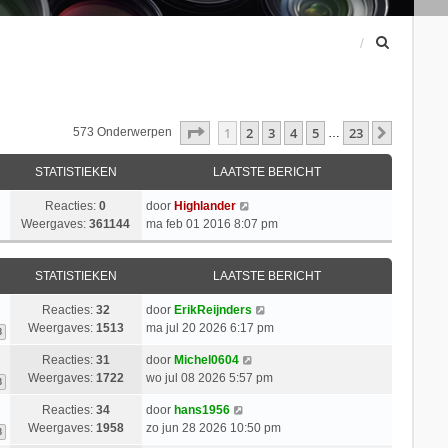
Z
o
e
k
Pagina
1
Van
23
1
2
3
4
5
23
Volgend
573 Onderwerpen
…
STATISTIEKEN
LAATSTE BERICHT
Reacties:
0
door
Highlander
Weergaves:
361144
ma feb 01 2016 8:07 pm
STATISTIEKEN
LAATSTE BERICHT
Reacties:
32
door
ErikReijnders
Weergaves:
1513
ma jul 20 2026 6:17 pm
3
Reacties:
31
door
Michel0604
Weergaves:
1722
wo jul 08 2026 5:57 pm
3
Reacties:
34
door
hans1956
Weergaves:
1958
zo jun 28 2026 10:50 pm
3