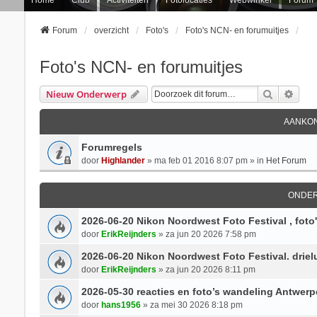
Forum
overzicht
Foto's
Foto's NCN- en forumuitjes
Foto's NCN- en forumuitjes
Zoek
Uitg
Nieuw Onderwerp
AANKON
Forumregels
door
Highlander
» ma feb 01 2016 8:07 pm » in
Het Forum
ONDE
2026-06-20 Nikon Noordwest Foto Festival , foto
door
ErikReijnders
» za jun 20 2026 7:58 pm
2026-06-20 Nikon Noordwest Foto Festival. driel
door
ErikReijnders
» za jun 20 2026 8:11 pm
2026-05-30 reacties en foto’s wandeling Antwer
door
hans1956
» za mei 30 2026 8:18 pm