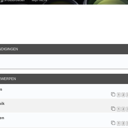
ebreid Zoeken
DIGINGEN
RWERPEN
's
1
2
uik
1
2
pen
1
2