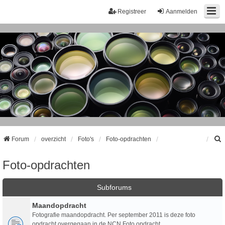
Registreer
Aanmelden
Forum
overzicht
Foto's
Foto-opdrachten
Foto-opdrachten
k
Subforums
Maandopdracht
Fotografie maandopdracht. Per september 2011 is deze foto
opdracht overgegaan in de NCN Foto opdracht.