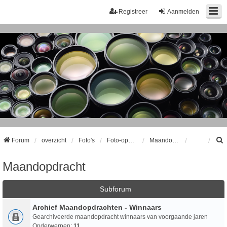
Registreer
Aanmelden
Forum
overzicht
Foto's
Foto-opdrachten
Maandopdracht
Maandopdracht
k
Subforum
Archief Maandopdrachten - Winnaars
Gearchiveerde maandopdracht winnaars van voorgaande jaren
Onderwerpen:
11