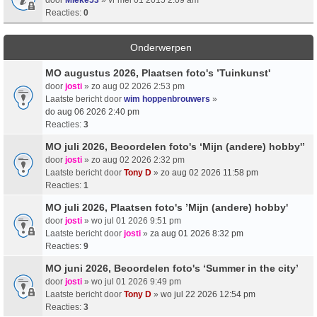
Reacties:
0
Onderwerpen
MO augustus 2026, Plaatsen foto's ’Tuinkunst'
door
josti
» zo aug 02 2026 2:53 pm
Laatste bericht door
wim hoppenbrouwers
»
do aug 06 2026 2:40 pm
Reacties:
3
MO juli 2026, Beoordelen foto's ‘Mijn (andere) hobby'’
door
josti
» zo aug 02 2026 2:32 pm
Laatste bericht door
Tony D
»
zo aug 02 2026 11:58 pm
Reacties:
1
MO juli 2026, Plaatsen foto's ’Mijn (andere) hobby'
door
josti
» wo jul 01 2026 9:51 pm
Laatste bericht door
josti
»
za aug 01 2026 8:32 pm
Reacties:
9
MO juni 2026, Beoordelen foto's ‘Summer in the city’
door
josti
» wo jul 01 2026 9:49 pm
Laatste bericht door
Tony D
»
wo jul 22 2026 12:54 pm
Reacties:
3