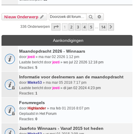
Zoek
Uitgebreid Zoeke
Nieuw Onderwerp
Pagina
1
Van
14
1
2
3
4
5
14
Volgende
336 Onderwerpen
…
Aankondigingen
Maandopdracht 2026 - Winnaars
door
josti
» ma mar 02 2026 1:12 pm
Laatste bericht door
josti
»
wo jul 22 2026 12:18 pm
Reacties:
5
Informatie voor deelnemers aan de maandopdracht
door
Mieke53
» ma mar 05 2018 7:17 pm
Laatste bericht door
josti
»
di jan 02 2024 4:23 pm
Reacties:
1
Forumregels
door
Highlander
» ma feb 01 2016 8:07 pm
Geplaatst in
Het Forum
Reacties:
0
Jaarfoto Winnaars - Vanaf 2015 tot heden
door
Mieke53
» vr mei 01 2015 2:09 am