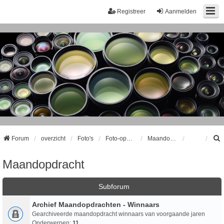
Registreer
Aanmelden
Forum
overzicht
Foto's
Foto-opdrachten
Maandopdracht
Maandopdracht
k
Subforum
Archief Maandopdrachten - Winnaars
Gearchiveerde maandopdracht winnaars van voorgaande jaren
Onderwerpen:
11