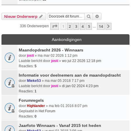
Zoek
Uitgebreid Zoeke
Nieuw Onderwerp
Pagina
1
Van
14
1
2
3
4
5
14
Volgende
336 Onderwerpen
…
Aankondigingen
Maandopdracht 2026 - Winnaars
door
josti
» ma mar 02 2026 1:12 pm
Laatste bericht door
josti
»
wo jul 22 2026 12:18 pm
Reacties:
5
Informatie voor deelnemers aan de maandopdracht
door
Mieke53
» ma mar 05 2018 7:17 pm
Laatste bericht door
josti
»
di jan 02 2024 4:23 pm
Reacties:
1
Forumregels
door
Highlander
» ma feb 01 2016 8:07 pm
Geplaatst in
Het Forum
Reacties:
0
Jaarfoto Winnaars - Vanaf 2015 tot heden
door
Mieke53
» vr mei 01 2015 2:09 am