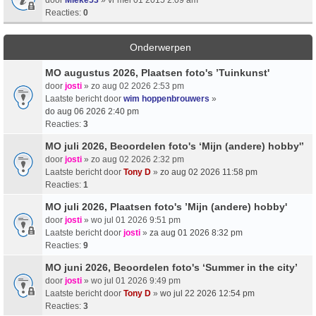
Reacties:
0
Onderwerpen
MO augustus 2026, Plaatsen foto's ’Tuinkunst'
door
josti
» zo aug 02 2026 2:53 pm
Laatste bericht door
wim hoppenbrouwers
»
do aug 06 2026 2:40 pm
Reacties:
3
MO juli 2026, Beoordelen foto's ‘Mijn (andere) hobby'’
door
josti
» zo aug 02 2026 2:32 pm
Laatste bericht door
Tony D
»
zo aug 02 2026 11:58 pm
Reacties:
1
MO juli 2026, Plaatsen foto's ’Mijn (andere) hobby'
door
josti
» wo jul 01 2026 9:51 pm
Laatste bericht door
josti
»
za aug 01 2026 8:32 pm
Reacties:
9
MO juni 2026, Beoordelen foto's ‘Summer in the city’
door
josti
» wo jul 01 2026 9:49 pm
Laatste bericht door
Tony D
»
wo jul 22 2026 12:54 pm
Reacties:
3