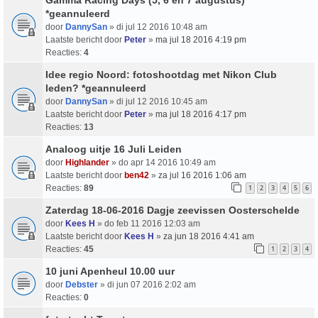
*geannuleerd
door
DannySan
» di jul 12 2016 10:48 am
Laatste bericht door
Peter
»
ma jul 18 2016 4:19 pm
Reacties:
4
Idee regio Noord: fotoshootdag met Nikon Club
leden? *geannuleerd
door
DannySan
» di jul 12 2016 10:45 am
Laatste bericht door
Peter
»
ma jul 18 2016 4:17 pm
Reacties:
13
Analoog uitje 16 Juli Leiden
door
Highlander
» do apr 14 2016 10:49 am
Laatste bericht door
ben42
»
za jul 16 2016 1:06 am
Reacties:
89
1
2
3
4
5
6
Zaterdag 18-06-2016 Dagje zeevissen Oosterschelde
door
Kees H
» do feb 11 2016 12:03 am
Laatste bericht door
Kees H
»
za jun 18 2016 4:41 am
Reacties:
45
1
2
3
4
10 juni Apenheul 10.00 uur
door
Debster
» di jun 07 2016 2:02 am
Reacties:
0