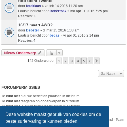
foto tocht Twente
door
fotoklaas
» zo feb 14 2016 11:20 am
Laatste bericht door
Roberto67
»
ma apr 11 2016 7:25 pm
Reacties:
3
16/17 maart AWD?
door
Debster
» di mar 15 2016 1:38 am
Laatste bericht door
becas
»
vr apr 01 2016 2:14 pm
Reacties:
4
Nieuw Onderwerp
1
2
3
4
5
6
Volgende
142 Onderwerpen
Ga Naar
FORUMPERMISSIES
Je
kunt niet
nieuwe berichten plaatsen in dit forum
Je
kunt niet
reageren op onderwerpen in dit forum
Je
kunt niet
je eigen berichten wijzigen in dit forum
Je
kunt niet
je eigen berichten verwijderen in dit forum
Deze website maakt gebruik van cookies om de
Nikon Club Nederland - Team
beste surfervaring te kunnen bieden.