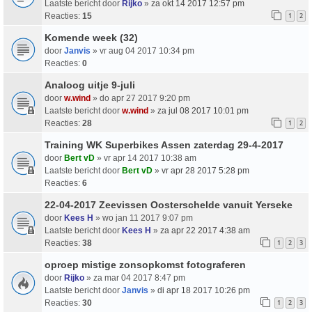
Laatste bericht door
Rijko
»
za okt 14 2017 12:57 pm
Reacties:
15
1
2
Komende week (32)
door
Janvis
» vr aug 04 2017 10:34 pm
Reacties:
0
Analoog uitje 9-juli
door
w.wind
» do apr 27 2017 9:20 pm
Laatste bericht door
w.wind
»
za jul 08 2017 10:01 pm
Reacties:
28
1
2
Training WK Superbikes Assen zaterdag 29-4-2017
door
Bert vD
» vr apr 14 2017 10:38 am
Laatste bericht door
Bert vD
»
vr apr 28 2017 5:28 pm
Reacties:
6
22-04-2017 Zeevissen Oosterschelde vanuit Yerseke
door
Kees H
» wo jan 11 2017 9:07 pm
Laatste bericht door
Kees H
»
za apr 22 2017 4:38 am
Reacties:
38
1
2
3
oproep mistige zonsopkomst fotograferen
door
Rijko
» za mar 04 2017 8:47 pm
Laatste bericht door
Janvis
»
di apr 18 2017 10:26 pm
Reacties:
30
1
2
3