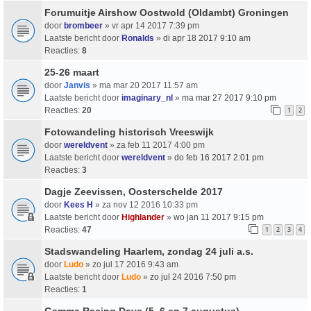
Forumuitje Airshow Oostwold (Oldambt) Groningen
door
brombeer
» vr apr 14 2017 7:39 pm
Laatste bericht door
Ronalds
»
di apr 18 2017 9:10 am
Reacties:
8
25-26 maart
door
Janvis
» ma mar 20 2017 11:57 am
Laatste bericht door
imaginary_nl
»
ma mar 27 2017 9:10 pm
Reacties:
20
1
2
Fotowandeling historisch Vreeswijk
door
wereldvent
» za feb 11 2017 4:00 pm
Laatste bericht door
wereldvent
»
do feb 16 2017 2:01 pm
Reacties:
3
Dagje Zeevissen, Oosterschelde 2017
door
Kees H
» za nov 12 2016 10:33 pm
Laatste bericht door
Highlander
»
wo jan 11 2017 9:15 pm
Reacties:
47
1
2
3
4
Stadswandeling Haarlem, zondag 24 juli a.s.
door
Ludo
» zo jul 17 2016 9:43 am
Laatste bericht door
Ludo
»
zo jul 24 2016 7:50 pm
Reacties:
1
Gamma Racing Days (5, 6 en 7 augustus)