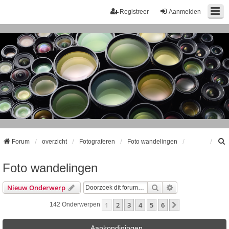
Registreer
Aanmelden
Forum
overzicht
Fotograferen
Foto wandelingen
Foto wandelingen
k
Zoek
Uitgebreid Zoeke
Nieuw Onderwerp
1
2
3
4
5
6
Volgende
142 Onderwerpen
Aankondigingen