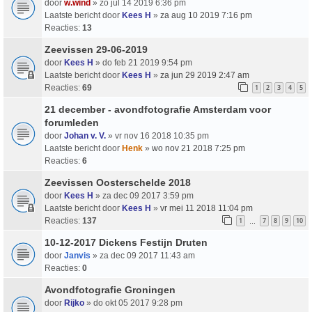
door
w.wind
» zo jul 14 2019 6:36 pm
Laatste bericht door
Kees H
»
za aug 10 2019 7:16 pm
Reacties:
13
Zeevissen 29-06-2019
door
Kees H
» do feb 21 2019 9:54 pm
Laatste bericht door
Kees H
»
za jun 29 2019 2:47 am
Reacties:
69
1
2
3
4
5
21 december - avondfotografie Amsterdam voor
forumleden
door
Johan v. V.
» vr nov 16 2018 10:35 pm
Laatste bericht door
Henk
»
wo nov 21 2018 7:25 pm
Reacties:
6
Zeevissen Oosterschelde 2018
door
Kees H
» za dec 09 2017 3:59 pm
Laatste bericht door
Kees H
»
vr mei 11 2018 11:04 pm
Reacties:
137
1
7
8
9
10
…
10-12-2017 Dickens Festijn Druten
door
Janvis
» za dec 09 2017 11:43 am
Reacties:
0
Avondfotografie Groningen
door
Rijko
» do okt 05 2017 9:28 pm