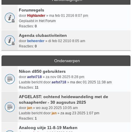
Forumregels
door
Highlander
» ma feb 01 2016 8:07 pm
Geplaatst in
Het Forum
Reacties:
0
Agenda clubactiviteiten
door
beheerder
» di feb 02 2010 8:05 am
Reacties:
0
Onderwerpen
Nikon d850 gebruikters
door
aefst718
» za nov 08 2025 8:28 pm
Laatste bericht door
aefst718
»
ma dec 01 2025 11:38 am
Reacties:
11
AFGELAST: ochtend heidewandeling met de
schaapherder - 30 augsutus 2025
door
jan
» wo aug 20 2025 10:05 am
Laatste bericht door
jan
»
za aug 23 2025 1:07 pm
Reacties:
1
Analoog uitje 11-8-19 Marken