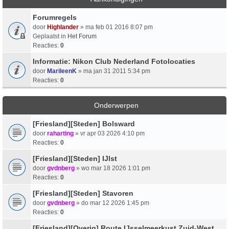
Forumregels
door
Highlander
» ma feb 01 2016 8:07 pm
Geplaatst in
Het Forum
Reacties:
0
Informatie: Nikon Club Nederland Fotolocaties
door
MarileenK
» ma jan 31 2011 5:34 pm
Reacties:
0
Onderwerpen
[Friesland][Steden] Bolsward
door
raharting
» vr apr 03 2026 4:10 pm
Reacties:
0
[Friesland][Steden] IJlst
door
gvdnberg
» wo mar 18 2026 1:01 pm
Reacties:
0
[Friesland][Steden] Stavoren
door
gvdnberg
» do mar 12 2026 1:45 pm
Reacties:
0
[Friesland][Overig] Route IJsselmeerkust Zuid-West