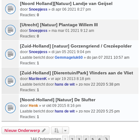
[Noord Holland][Natuur] Landje van Geijsel
door
Snoepjess
» di apr 06 2021 8:27 pm
Reacties:
0
[Utrecht] [Natuur] Plantage Willem III
door
Snoepjess
» ma mar 01 2021 9:12 am
Reacties:
0
[Zuid-Holland] [natuur] Gorzengriend / Crezéepolder
door
Snoepjess
» di jan 05 2021 9:04 pm
Laatste bericht door
Gemmageluk60
»
do jan 07 2021 10:57 am
Reacties:
1
[Zuid-Holland] [Dierentuin/Park] Vlinders aan de Vliet
door
MarileenK
» vr apr 19 2013 8:18 pm
Laatste bericht door
hans de wit
»
zo nov 22 2020 5:38 pm
Reacties:
1
[Noord-Holland] [Natuur] De Slufter
door
Henk
» vr okt 09 2015 8:16 pm
Laatste bericht door
hans de wit
»
zo nov 22 2020 5:25 pm
Reacties:
1
Nieuw Onderwerp
1
2
3
4
5
6
Volgende
144 Onderwerpen