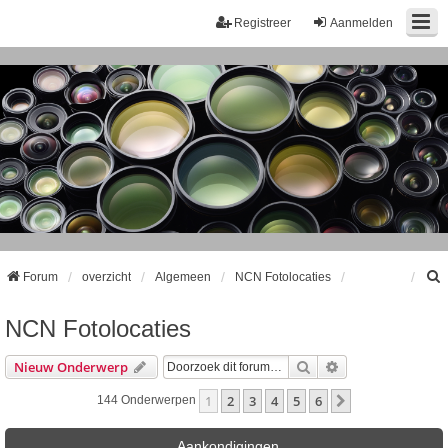
Registreer
Aanmelden
Forum
overzicht
Algemeen
NCN Fotolocaties
NCN Fotolocaties
k
Zoek
Uitgebreid Zoeke
Nieuw Onderwerp
1
2
3
4
5
6
Volgende
144 Onderwerpen
Aankondigingen