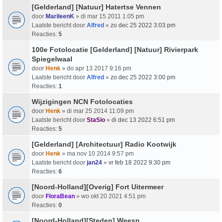
[Gelderland] [Natuur] Hatertse Vennen
door
MarileenK
» di mar 15 2011 1:05 pm
Laatste bericht door
Alfred
»
zo dec 25 2022 3:03 pm
Reacties:
5
100e Fotolocatie [Gelderland] [Natuur] Rivierpark
Spiegelwaal
door
Henk
» do apr 13 2017 9:16 pm
Laatste bericht door
Alfred
»
zo dec 25 2022 3:00 pm
Reacties:
1
Wijzigingen NCN Fotolocaties
door
Henk
» di mar 25 2014 11:09 pm
Laatste bericht door
StaSio
»
di dec 13 2022 6:51 pm
Reacties:
5
[Gelderland] [Architectuur] Radio Kootwijk
door
Henk
» ma nov 10 2014 9:57 pm
Laatste bericht door
jan24
»
vr feb 18 2022 9:30 pm
Reacties:
6
[Noord-Holland][Overig] Fort Uitermeer
door
FloraBean
» wo okt 20 2021 4:51 pm
Reacties:
0
[Noord-Holland][Steden] Weesp