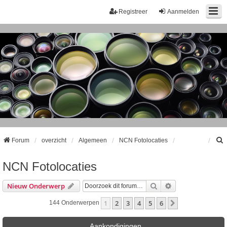
Registreer
Aanmelden
Forum
overzicht
Algemeen
NCN Fotolocaties
NCN Fotolocaties
k
Zoek
Uitgebreid Zoeke
Nieuw Onderwerp
1
2
3
4
5
6
Volgende
144 Onderwerpen
Aankondigingen