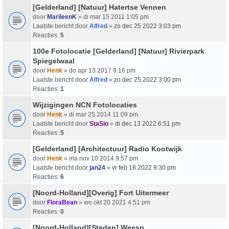
[Gelderland] [Natuur] Hatertse Vennen
door
MarileenK
» di mar 15 2011 1:05 pm
Laatste bericht door
Alfred
»
zo dec 25 2022 3:03 pm
Reacties:
5
100e Fotolocatie [Gelderland] [Natuur] Rivierpark
Spiegelwaal
door
Henk
» do apr 13 2017 9:16 pm
Laatste bericht door
Alfred
»
zo dec 25 2022 3:00 pm
Reacties:
1
Wijzigingen NCN Fotolocaties
door
Henk
» di mar 25 2014 11:09 pm
Laatste bericht door
StaSio
»
di dec 13 2022 6:51 pm
Reacties:
5
[Gelderland] [Architectuur] Radio Kootwijk
door
Henk
» ma nov 10 2014 9:57 pm
Laatste bericht door
jan24
»
vr feb 18 2022 9:30 pm
Reacties:
6
[Noord-Holland][Overig] Fort Uitermeer
door
FloraBean
» wo okt 20 2021 4:51 pm
Reacties:
0
[Noord-Holland][Steden] Weesp