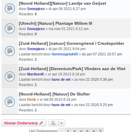
[Noord Holland][Natuur] Landje van Geijsel
door
Snoepjess
» di apr 06 2021 8:27 pm
Reacties:
0
[Utrecht] [Natuur] Plantage Willem III
door
Snoepjess
» ma mar 01 2021 9:12 am
Reacties:
0
[Zuid-Holland] [natuur] Gorzengriend / Crezéepolder
door
Snoepjess
» di jan 05 2021 9:04 pm
Laatste bericht door
Gemmageluk60
»
do jan 07 2021 10:57 am
Reacties:
1
[Zuid-Holland] [Dierentuin/Park] Vlinders aan de Vliet
door
MarileenK
» vr apr 19 2013 8:18 pm
Laatste bericht door
hans de wit
»
zo nov 22 2020 5:38 pm
Reacties:
1
[Noord-Holland] [Natuur] De Slufter
door
Henk
» vr okt 09 2015 8:16 pm
Laatste bericht door
hans de wit
»
zo nov 22 2020 5:25 pm
Reacties:
1
Nieuw Onderwerp
1
2
3
4
5
6
Volgende
144 Onderwerpen