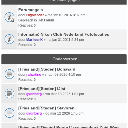
Forumregels
door
Highlander
» ma feb 01 2016 8:07 pm
Geplaatst in
Het Forum
Reacties:
0
Informatie: Nikon Club Nederland Fotolocaties
door
MarileenK
» ma jan 31 2011 5:34 pm
Reacties:
0
Onderwerpen
[Friesland][Steden] Bolsward
door
raharting
» vr apr 03 2026 4:10 pm
Reacties:
0
[Friesland][Steden] IJlst
door
gvdnberg
» wo mar 18 2026 1:01 pm
Reacties:
0
[Friesland][Steden] Stavoren
door
gvdnberg
» do mar 12 2026 1:45 pm
Reacties:
0
[Friesland][Overig] Route IJsselmeerkust Zuid-West