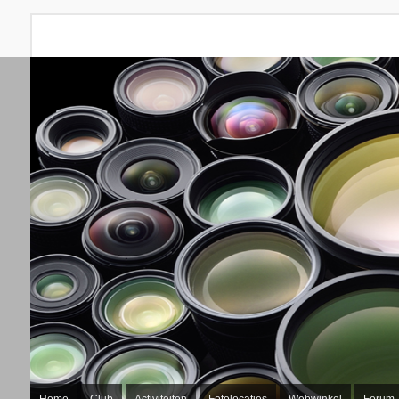
Home
Club
Activiteiten
Fotolocaties
Webwinkel
Forum