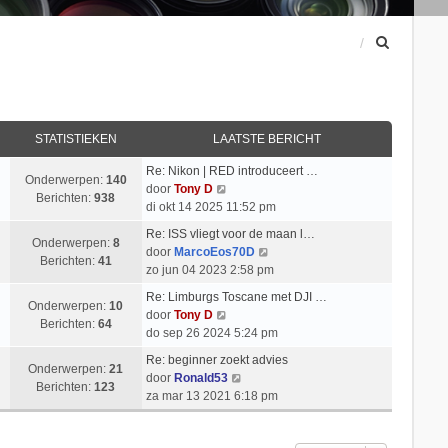
Z
o
e
k
STATISTIEKEN
LAATSTE BERICHT
Re: Nikon | RED introduceert …
Onderwerpen:
140
B
door
Tony D
Berichten:
938
e
di okt 14 2025 11:52 pm
k
Re: ISS vliegt voor de maan l…
i
Onderwerpen:
8
B
door
MarcoEos70D
j
Berichten:
41
e
zo jun 04 2023 2:58 pm
k
k
l
Re: Limburgs Toscane met DJI …
i
Onderwerpen:
10
a
B
door
Tony D
j
Berichten:
64
a
e
do sep 26 2024 5:24 pm
k
t
k
l
Re: beginner zoekt advies
s
i
Onderwerpen:
21
B
a
door
Ronald53
t
j
Berichten:
123
e
a
za mar 13 2021 6:18 pm
e
k
k
t
b
l
i
s
e
a