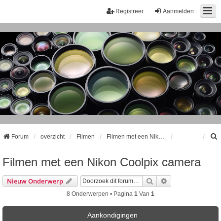
Registreer
Aanmelden
Forum
overzicht
Filmen
Filmen met een Nikon Coolpix camera
Filmen met een Nikon Coolpix camera
k
Zoek
Uitgebreid Zoeke
Nieuw Onderwerp
8 Onderwerpen • Pagina
1
Van
1
Aankondigingen