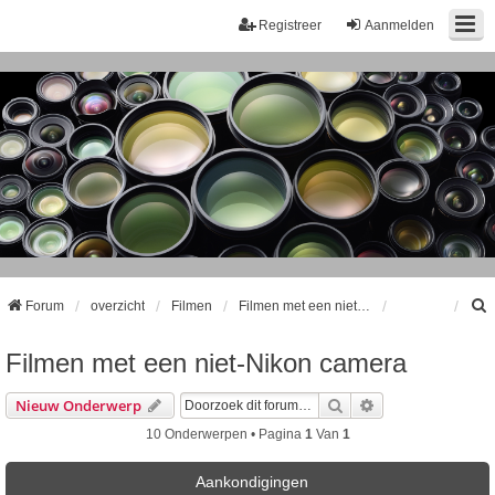
Registreer
Aanmelden
Forum
overzicht
Filmen
Filmen met een niet-Nikon camera
Filmen met een niet-Nikon camera
k
Zoek
Uitgebreid Zoeke
Nieuw Onderwerp
10 Onderwerpen • Pagina
1
Van
1
Aankondigingen