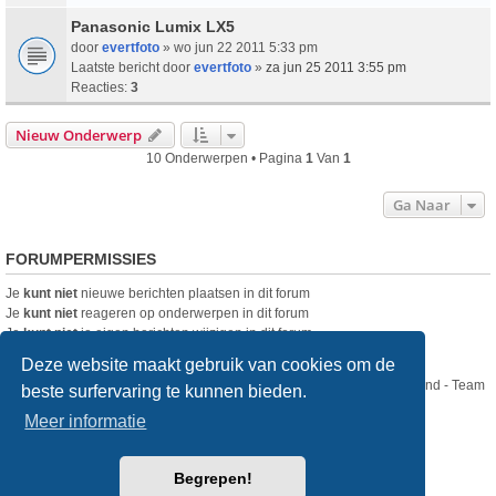
Panasonic Lumix LX5
door
evertfoto
» wo jun 22 2011 5:33 pm
Laatste bericht door
evertfoto
»
za jun 25 2011 3:55 pm
Reacties:
3
Nieuw Onderwerp
10 Onderwerpen • Pagina
1
Van
1
Ga Naar
FORUMPERMISSIES
Je
kunt niet
nieuwe berichten plaatsen in dit forum
Je
kunt niet
reageren op onderwerpen in dit forum
Je
kunt niet
je eigen berichten wijzigen in dit forum
Je
kunt niet
je eigen berichten verwijderen in dit forum
Deze website maakt gebruik van cookies om de
Nikon Club Nederland - Team
beste surfervaring te kunnen bieden.
Forum
Contact
Meer informatie
Copyright © Nikon Club Nederland 2023
Begrepen!
Powered by
phpBB
® Forum Software © phpBB Limited