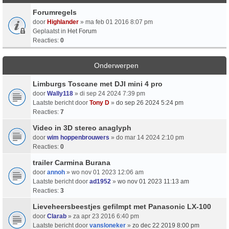
Forumregels
door
Highlander
» ma feb 01 2016 8:07 pm
Geplaatst in
Het Forum
Reacties:
0
Onderwerpen
Limburgs Toscane met DJI mini 4 pro
door
Wally118
» di sep 24 2024 7:39 pm
Laatste bericht door
Tony D
»
do sep 26 2024 5:24 pm
Reacties:
7
Video in 3D stereo anaglyph
door
wim hoppenbrouwers
» do mar 14 2024 2:10 pm
Reacties:
0
trailer Carmina Burana
door
annoh
» wo nov 01 2023 12:06 am
Laatste bericht door
ad1952
»
wo nov 01 2023 11:13 am
Reacties:
3
Lieveheersbeestjes gefilmpt met Panasonic LX-100
door
Clarab
» za apr 23 2016 6:40 pm
Laatste bericht door
vansloneker
»
zo dec 22 2019 8:00 pm