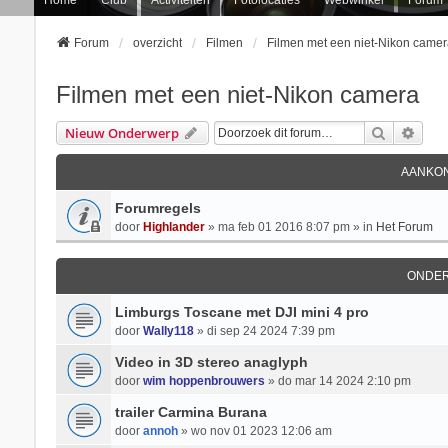
Forum
overzicht
Filmen
Filmen met een niet-Nikon camer
Filmen met een niet-Nikon camera
Zoek
Uitg
Nieuw Onderwerp
AANKON
Forumregels
door
Highlander
» ma feb 01 2016 8:07 pm » in
Het Forum
ONDE
Limburgs Toscane met DJI mini 4 pro
door
Wally118
» di sep 24 2024 7:39 pm
Video in 3D stereo anaglyph
door
wim hoppenbrouwers
» do mar 14 2024 2:10 pm
trailer Carmina Burana
door
annoh
» wo nov 01 2023 12:06 am