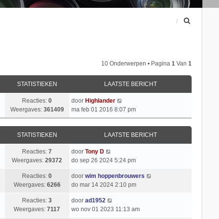
Z
o
e
k
10 Onderwerpen • Pagina
1
Van
1
STATISTIEKEN
LAATSTE BERICHT
Reacties:
0
door
Highlander
Weergaves:
361409
ma feb 01 2016 8:07 pm
STATISTIEKEN
LAATSTE BERICHT
Reacties:
7
door
Tony D
Weergaves:
29372
do sep 26 2024 5:24 pm
Reacties:
0
door
wim hoppenbrouwers
Weergaves:
6266
do mar 14 2024 2:10 pm
Reacties:
3
door
ad1952
Weergaves:
7117
wo nov 01 2023 11:13 am