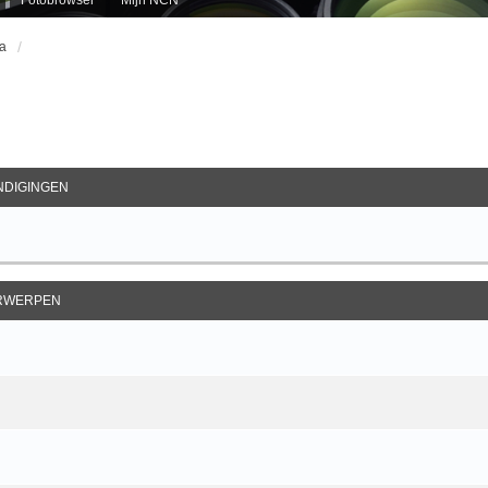
a
ebreid Zoeken
DIGINGEN
RWERPEN