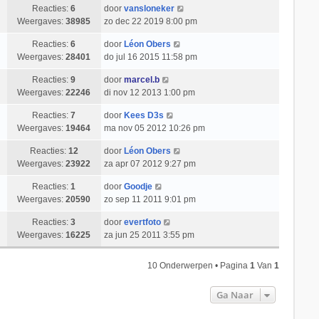
Reacties:
6
door
vansloneker
Weergaves:
38985
zo dec 22 2019 8:00 pm
Reacties:
6
door
Léon Obers
Weergaves:
28401
do jul 16 2015 11:58 pm
Reacties:
9
door
marcel.b
Weergaves:
22246
di nov 12 2013 1:00 pm
Reacties:
7
door
Kees D3s
Weergaves:
19464
ma nov 05 2012 10:26 pm
Reacties:
12
door
Léon Obers
Weergaves:
23922
za apr 07 2012 9:27 pm
Reacties:
1
door
Goodje
Weergaves:
20590
zo sep 11 2011 9:01 pm
Reacties:
3
door
evertfoto
Weergaves:
16225
za jun 25 2011 3:55 pm
10 Onderwerpen • Pagina
1
Van
1
Ga Naar