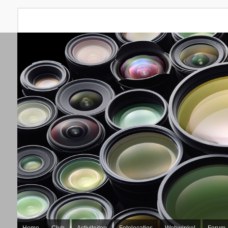
Home
Club
Activiteiten
Fotolocaties
Webwinkel
Forum