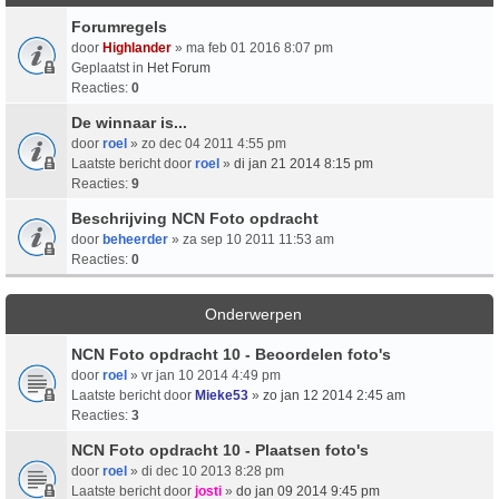
Forumregels
door
Highlander
» ma feb 01 2016 8:07 pm
Geplaatst in
Het Forum
Reacties:
0
De winnaar is...
door
roel
» zo dec 04 2011 4:55 pm
Laatste bericht door
roel
»
di jan 21 2014 8:15 pm
Reacties:
9
Beschrijving NCN Foto opdracht
door
beheerder
» za sep 10 2011 11:53 am
Reacties:
0
Onderwerpen
NCN Foto opdracht 10 - Beoordelen foto's
door
roel
» vr jan 10 2014 4:49 pm
Laatste bericht door
Mieke53
»
zo jan 12 2014 2:45 am
Reacties:
3
NCN Foto opdracht 10 - Plaatsen foto's
door
roel
» di dec 10 2013 8:28 pm
Laatste bericht door
josti
»
do jan 09 2014 9:45 pm