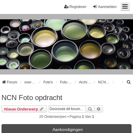
Registreer
Aanmelden
Forum
overzicht
Foto's
Foto-opdrachten
Archief Foto opdracht
NCN Foto opdracht
NCN Foto opdracht
k
Zoek
Uitgebreid Zoeke
Nieuw Onderwerp
20 Onderwerpen • Pagina
1
Van
1
Aankondigingen