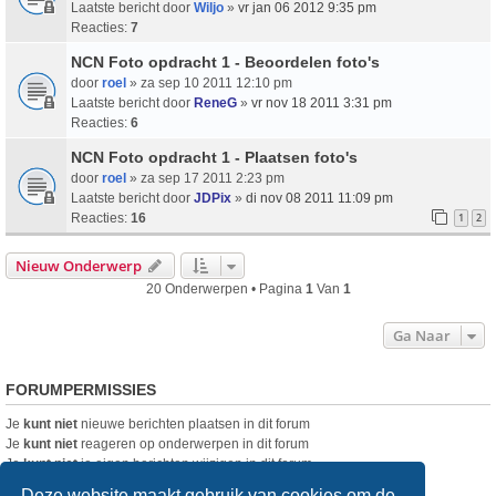
Laatste bericht door
Wiljo
»
vr jan 06 2012 9:35 pm
Reacties:
7
NCN Foto opdracht 1 - Beoordelen foto's
door
roel
» za sep 10 2011 12:10 pm
Laatste bericht door
ReneG
»
vr nov 18 2011 3:31 pm
Reacties:
6
NCN Foto opdracht 1 - Plaatsen foto's
door
roel
» za sep 17 2011 2:23 pm
Laatste bericht door
JDPix
»
di nov 08 2011 11:09 pm
Reacties:
16
1
2
Nieuw Onderwerp
20 Onderwerpen • Pagina
1
Van
1
Ga Naar
FORUMPERMISSIES
Je
kunt niet
nieuwe berichten plaatsen in dit forum
Je
kunt niet
reageren op onderwerpen in dit forum
Je
kunt niet
je eigen berichten wijzigen in dit forum
Je
kunt niet
je eigen berichten verwijderen in dit forum
Deze website maakt gebruik van cookies om de