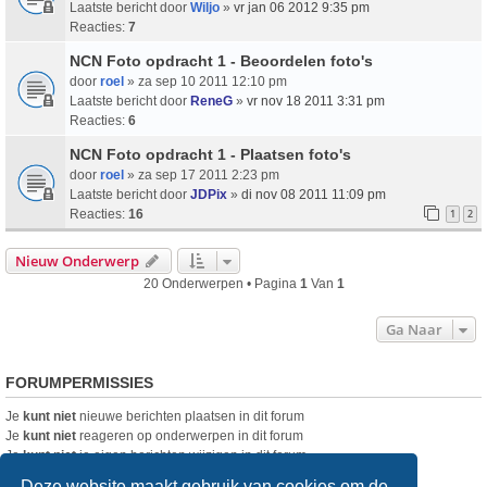
Laatste bericht door
Wiljo
»
vr jan 06 2012 9:35 pm
Reacties:
7
NCN Foto opdracht 1 - Beoordelen foto's
door
roel
» za sep 10 2011 12:10 pm
Laatste bericht door
ReneG
»
vr nov 18 2011 3:31 pm
Reacties:
6
NCN Foto opdracht 1 - Plaatsen foto's
door
roel
» za sep 17 2011 2:23 pm
Laatste bericht door
JDPix
»
di nov 08 2011 11:09 pm
Reacties:
16
1
2
Nieuw Onderwerp
20 Onderwerpen • Pagina
1
Van
1
Ga Naar
FORUMPERMISSIES
Je
kunt niet
nieuwe berichten plaatsen in dit forum
Je
kunt niet
reageren op onderwerpen in dit forum
Je
kunt niet
je eigen berichten wijzigen in dit forum
Je
kunt niet
je eigen berichten verwijderen in dit forum
Deze website maakt gebruik van cookies om de