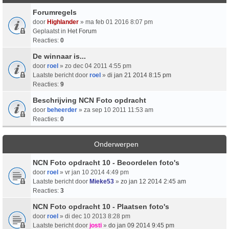
Forumregels
door
Highlander
» ma feb 01 2016 8:07 pm
Geplaatst in
Het Forum
Reacties:
0
De winnaar is...
door
roel
» zo dec 04 2011 4:55 pm
Laatste bericht door
roel
»
di jan 21 2014 8:15 pm
Reacties:
9
Beschrijving NCN Foto opdracht
door
beheerder
» za sep 10 2011 11:53 am
Reacties:
0
Onderwerpen
NCN Foto opdracht 10 - Beoordelen foto's
door
roel
» vr jan 10 2014 4:49 pm
Laatste bericht door
Mieke53
»
zo jan 12 2014 2:45 am
Reacties:
3
NCN Foto opdracht 10 - Plaatsen foto's
door
roel
» di dec 10 2013 8:28 pm
Laatste bericht door
josti
»
do jan 09 2014 9:45 pm