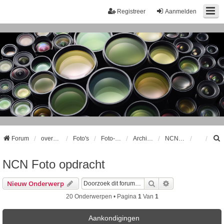
Registreer
Aanmelden
Forum
overzicht
Foto's
Foto-opdrachten
Archief Foto opdracht
NCN Foto opdracht
NCN Foto opdracht
k
Zoek
Uitgebreid Zoeke
Nieuw Onderwerp
20 Onderwerpen • Pagina
1
Van
1
Aankondigingen