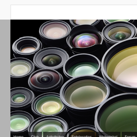
Home
Club
Activiteiten
Fotolocaties
Webwinkel
Forum