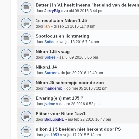
Batterij in V1 heeft ineens "het eind van de leve
door
JerryBig
» zo okt 09 2016 3:44 pm
1e resultaten Nikon 1 J5
door
jan
» di sep 13 2016 11:40 pm
Spotfocus en lichtmeting
door
Sofiee
» wo jul 13 2016 7:24 pm
Nikon 1J5 vraag
door
Sofiee
» za jul 09 2016 5:06 pm
Nikon1 J4
door
Starter
» do jun 30 2016 12:40 am
Nikon J5 schermpje voor de zon
door
mandersp
» do mei 05 2016 7:32 pm
Ervaring(en) met 1J5 ?
door
jvdme
» do apr 28 2016 6:52 pm
Flitser voor Nikon 1aw1
door
BigLupuNL
» ma feb 22 2016 10:47 pm
nikon 1 j 5 beelden niet herkent door PS
door
jos 1953
» vr jul 17 2015 5:18 pm