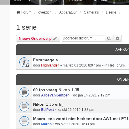
Forum
overzicht
Apparatuur
Camera's
1 serie
1 serie
Zoek
Uitg
Nieuw Onderwerp
AANKON
Forumregels
door
Highlander
» ma feb 01 2016 8:07 pm » in
Het Forum
ONDE
60 fps vraag Nikon 1 J5
door
AliceVanKempen
» do jan 14 2021 9:19 pm
Nikon 1 J5 erbij
door
Ed Post
» za okt 26 2019 1:38 pm
Macro lens wordt niet herkent door AW1 met FT1
door
Marco
» wo okt 21 2020 10:33 pm