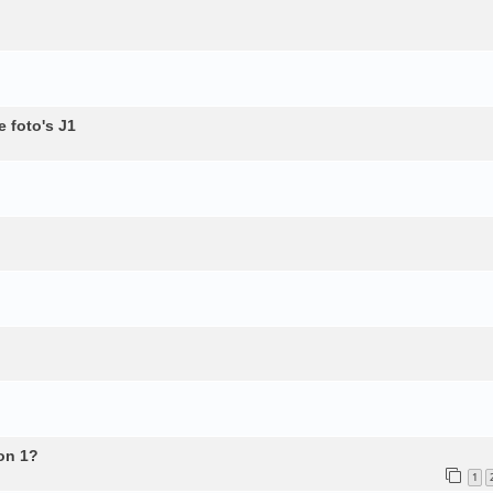
 foto's J1
kon 1?
1