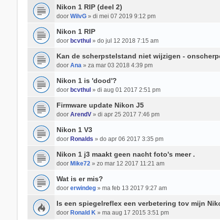
Nikon 1 RIP (deel 2)
door
WilvG
» di mei 07 2019 9:12 pm
Nikon 1 RIP
door
bcvthul
» do jul 12 2018 7:15 am
Kan de scherpstelstand niet wijzigen - onscherpe
door
Ana
» za mar 03 2018 4:39 pm
Nikon 1 is 'dood'?
door
bcvthul
» di aug 01 2017 2:51 pm
Firmware update Nikon J5
door
ArendV
» di apr 25 2017 7:46 pm
Nikon 1 V3
door
Ronalds
» do apr 06 2017 3:35 pm
Nikon 1 j3 maakt geen nacht foto's meer .
door
Mike72
» zo mar 12 2017 11:21 am
Wat is er mis?
door
erwindeg
» ma feb 13 2017 9:27 am
Is een spiegelreflex een verbetering tov mijn Ni
door
Ronald K
» ma aug 17 2015 3:51 pm