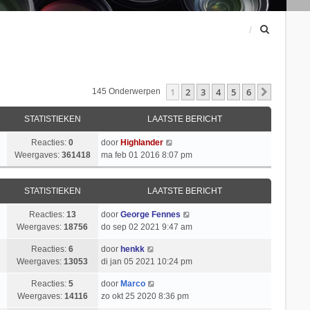
Z
o
e
k
1
2
3
4
5
6
Volgend
145 Onderwerpen
STATISTIEKEN
LAATSTE BERICHT
Reacties:
0
door
Highlander
Weergaves:
361418
ma feb 01 2016 8:07 pm
STATISTIEKEN
LAATSTE BERICHT
Reacties:
13
door
George Fennes
Weergaves:
18756
do sep 02 2021 9:47 am
Reacties:
6
door
henkk
Weergaves:
13053
di jan 05 2021 10:24 pm
Reacties:
5
door
Marco
Weergaves:
14116
zo okt 25 2020 8:36 pm