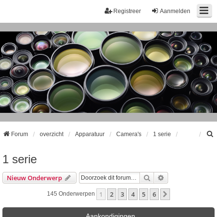
Registreer
Aanmelden
Forum
overzicht
Apparatuur
Camera's
1 serie
1 serie
k
Zoek
Uitgebreid Zoeke
Nieuw Onderwerp
1
2
3
4
5
6
Volgende
145 Onderwerpen
Aankondigingen