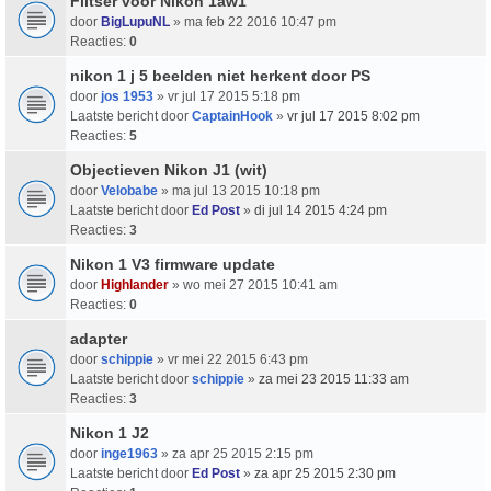
Flitser voor Nikon 1aw1
door
BigLupuNL
» ma feb 22 2016 10:47 pm
Reacties:
0
nikon 1 j 5 beelden niet herkent door PS
door
jos 1953
» vr jul 17 2015 5:18 pm
Laatste bericht door
CaptainHook
»
vr jul 17 2015 8:02 pm
Reacties:
5
Objectieven Nikon J1 (wit)
door
Velobabe
» ma jul 13 2015 10:18 pm
Laatste bericht door
Ed Post
»
di jul 14 2015 4:24 pm
Reacties:
3
Nikon 1 V3 firmware update
door
Highlander
» wo mei 27 2015 10:41 am
Reacties:
0
adapter
door
schippie
» vr mei 22 2015 6:43 pm
Laatste bericht door
schippie
»
za mei 23 2015 11:33 am
Reacties:
3
Nikon 1 J2
door
inge1963
» za apr 25 2015 2:15 pm
Laatste bericht door
Ed Post
»
za apr 25 2015 2:30 pm