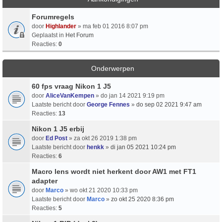
Forumregels
door
Highlander
» ma feb 01 2016 8:07 pm
Geplaatst in
Het Forum
Reacties:
0
Onderwerpen
60 fps vraag Nikon 1 J5
door
AliceVanKempen
» do jan 14 2021 9:19 pm
Laatste bericht door
George Fennes
»
do sep 02 2021 9:47 am
Reacties:
13
Nikon 1 J5 erbij
door
Ed Post
» za okt 26 2019 1:38 pm
Laatste bericht door
henkk
»
di jan 05 2021 10:24 pm
Reacties:
6
Macro lens wordt niet herkent door AW1 met FT1
adapter
door
Marco
» wo okt 21 2020 10:33 pm
Laatste bericht door
Marco
»
zo okt 25 2020 8:36 pm
Reacties:
5