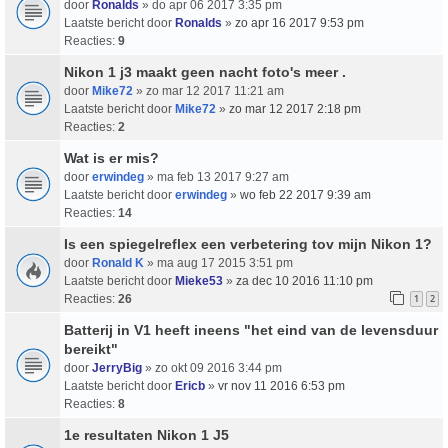
door
Ronalds
» do apr 06 2017 3:35 pm
Laatste bericht door
Ronalds
»
zo apr 16 2017 9:53 pm
Reacties:
9
Nikon 1 j3 maakt geen nacht foto's meer .
door
Mike72
» zo mar 12 2017 11:21 am
Laatste bericht door
Mike72
»
zo mar 12 2017 2:18 pm
Reacties:
2
Wat is er mis?
door
erwindeg
» ma feb 13 2017 9:27 am
Laatste bericht door
erwindeg
»
wo feb 22 2017 9:39 am
Reacties:
14
Is een spiegelreflex een verbetering tov mijn Nikon 1?
door
Ronald K
» ma aug 17 2015 3:51 pm
Laatste bericht door
Mieke53
»
za dec 10 2016 11:10 pm
Reacties:
26
1
2
Batterij in V1 heeft ineens "het eind van de levensduur
bereikt"
door
JerryBig
» zo okt 09 2016 3:44 pm
Laatste bericht door
Ericb
»
vr nov 11 2016 6:53 pm
Reacties:
8
1e resultaten Nikon 1 J5