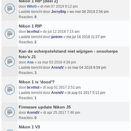
Nikon 1 RIP (deel 2)
door
WilvG
» di mei 07 2019 9:12 pm
Laatste bericht door
JerryBig
»
wo mei 08 2019 2:56 pm
Reacties:
9
Nikon 1 RIP
door
bcvthul
» do jul 12 2018 7:15 am
Laatste bericht door
jantom
»
ma jul 16 2018 11:27 pm
Reacties:
2
Kan de scherpstelstand niet wijzigen - onscherpe
foto's J1
door
Ana
» za mar 03 2018 4:39 pm
Laatste bericht door
ArendV
»
zo mar 04 2018 8:59 pm
Reacties:
3
Nikon 1 is 'dood'?
door
bcvthul
» di aug 01 2017 2:51 pm
Laatste bericht door
ArendV
»
di aug 01 2017 5:12 pm
Reacties:
1
Firmware update Nikon J5
door
ArendV
» di apr 25 2017 7:46 pm
Reacties:
0
Nikon 1 V3