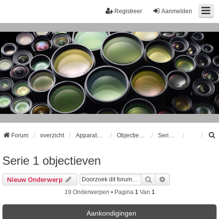
Registreer
Aanmelden
Forum
overzicht
Apparatuur
Objectieven
Serie 1 objectieven
Serie 1 objectieven
k
Zoek
Uitgebreid Zoeke
Nieuw Onderwerp
19 Onderwerpen • Pagina
1
Van
1
Aankondigingen