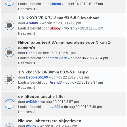
Laatste bericht door
Gideon
»
di mei 14 2013 10:17 am
Reacties:
12
1 NIKKOR VR 6.7-13mm f/3.5-5.6 leverbaar
door
ArendV
» wo feb 27 2013 12:08 pm
Laatste bericht door
Skippy
»
wo feb 27 2013 11:00 pm
Reacties:
9
Nikon patenteert 37mm-macrolens voor Nikon 1-
camera's
door
Cees
» do dec 06 2012 3:51 pm
Laatste bericht door
emdeklerk
»
do dec 06 2012 4:34 pm
Reacties:
1
1 Nikkor VR 10-30mm f/3.5-5.6 Help?
door
DebbieD5100
» do nov 22 2012 5:02 am
Laatste bericht door
ArendV
»
do nov 22 2012 8:37 am
Reacties:
6
uv-filter/polarisatie-filter
door
evi289
» wo aug 29 2012 3:57 pm
Laatste bericht door
evi289
»
do aug 30 2012 7:49 pm
Reacties:
8
Nieuwe lichtsterkere objectieven
door
wblink
» wo feb 01 2012 4:47 pm