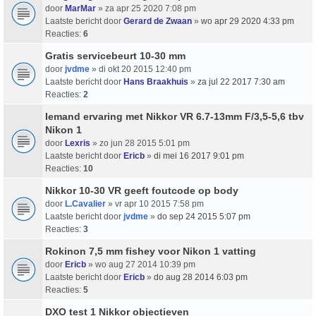
door
MarMar
» za apr 25 2020 7:08 pm
Laatste bericht door
Gerard de Zwaan
»
wo apr 29 2020 4:33 pm
Reacties:
6
Gratis servicebeurt 10-30 mm
door
jvdme
» di okt 20 2015 12:40 pm
Laatste bericht door
Hans Braakhuis
»
za jul 22 2017 7:30 am
Reacties:
2
Iemand ervaring met Nikkor VR 6.7-13mm F/3,5-5,6 tbv
Nikon 1
door
Lexris
» zo jun 28 2015 5:01 pm
Laatste bericht door
Ericb
»
di mei 16 2017 9:01 pm
Reacties:
10
Nikkor 10-30 VR geeft foutcode op body
door
L.Cavalier
» vr apr 10 2015 7:58 pm
Laatste bericht door
jvdme
»
do sep 24 2015 5:07 pm
Reacties:
3
Rokinon 7,5 mm fishey voor Nikon 1 vatting
door
Ericb
» wo aug 27 2014 10:39 pm
Laatste bericht door
Ericb
»
do aug 28 2014 6:03 pm
Reacties:
5
DXO test 1 Nikkor objectieven