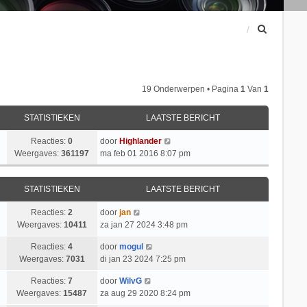
Z
o
e
k
19 Onderwerpen • Pagina
1
Van
1
STATISTIEKEN
LAATSTE BERICHT
Reacties:
0
door
Highlander
Weergaves:
361197
ma feb 01 2016 8:07 pm
STATISTIEKEN
LAATSTE BERICHT
Reacties:
2
door
jan
Weergaves:
10411
za jan 27 2024 3:48 pm
Reacties:
4
door
mogul
Weergaves:
7031
di jan 23 2024 7:25 pm
Reacties:
7
door
WilvG
Weergaves:
15487
za aug 29 2020 8:24 pm