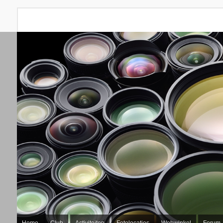
Home
Club
Activiteiten
Fotolocaties
Webwinkel
Forum