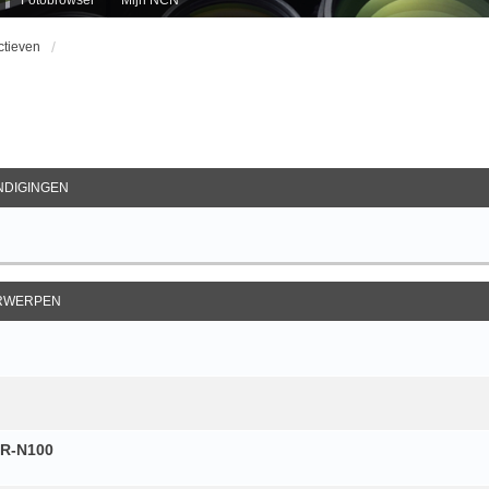
ctieven
ebreid Zoeken
DIGINGEN
RWERPEN
TR-N100