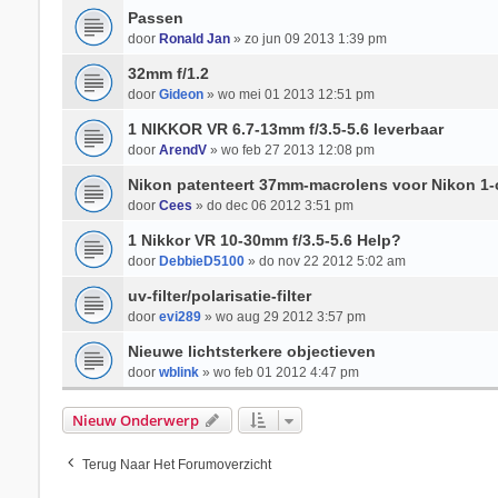
Passen
door
Ronald Jan
» zo jun 09 2013 1:39 pm
32mm f/1.2
door
Gideon
» wo mei 01 2013 12:51 pm
1 NIKKOR VR 6.7-13mm f/3.5-5.6 leverbaar
door
ArendV
» wo feb 27 2013 12:08 pm
Nikon patenteert 37mm-macrolens voor Nikon 1-
door
Cees
» do dec 06 2012 3:51 pm
1 Nikkor VR 10-30mm f/3.5-5.6 Help?
door
DebbieD5100
» do nov 22 2012 5:02 am
uv-filter/polarisatie-filter
door
evi289
» wo aug 29 2012 3:57 pm
Nieuwe lichtsterkere objectieven
door
wblink
» wo feb 01 2012 4:47 pm
Nieuw Onderwerp
Terug Naar Het Forumoverzicht