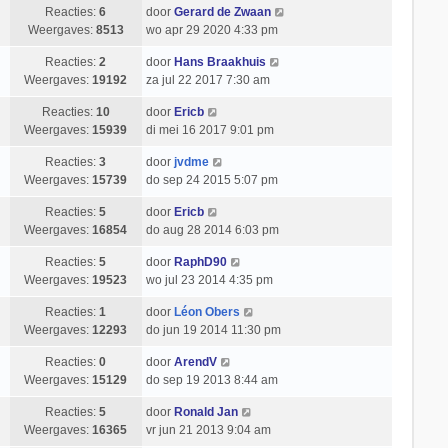
Reacties:
6
door
Gerard de Zwaan
Weergaves:
8513
wo apr 29 2020 4:33 pm
Reacties:
2
door
Hans Braakhuis
Weergaves:
19192
za jul 22 2017 7:30 am
Reacties:
10
door
Ericb
Weergaves:
15939
di mei 16 2017 9:01 pm
Reacties:
3
door
jvdme
Weergaves:
15739
do sep 24 2015 5:07 pm
Reacties:
5
door
Ericb
Weergaves:
16854
do aug 28 2014 6:03 pm
Reacties:
5
door
RaphD90
Weergaves:
19523
wo jul 23 2014 4:35 pm
Reacties:
1
door
Léon Obers
Weergaves:
12293
do jun 19 2014 11:30 pm
Reacties:
0
door
ArendV
Weergaves:
15129
do sep 19 2013 8:44 am
Reacties:
5
door
Ronald Jan
Weergaves:
16365
vr jun 21 2013 9:04 am