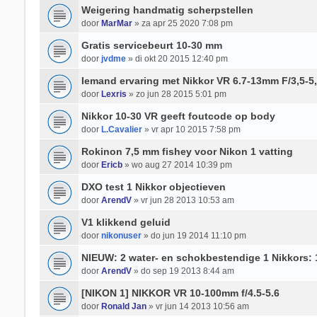
Weigering handmatig scherpstellen
door
MarMar
» za apr 25 2020 7:08 pm
Gratis servicebeurt 10-30 mm
door
jvdme
» di okt 20 2015 12:40 pm
Iemand ervaring met Nikkor VR 6.7-13mm F/3,5-5,
door
Lexris
» zo jun 28 2015 5:01 pm
Nikkor 10-30 VR geeft foutcode op body
door
L.Cavalier
» vr apr 10 2015 7:58 pm
Rokinon 7,5 mm fishey voor Nikon 1 vatting
door
Ericb
» wo aug 27 2014 10:39 pm
DXO test 1 Nikkor objectieven
door
ArendV
» vr jun 28 2013 10:53 am
V1 klikkend geluid
door
nikonuser
» do jun 19 2014 11:10 pm
NIEUW: 2 water- en schokbestendige 1 Nikkors: 
door
ArendV
» do sep 19 2013 8:44 am
[NIKON 1] NIKKOR VR 10-100mm f/4.5-5.6
door
Ronald Jan
» vr jun 14 2013 10:56 am