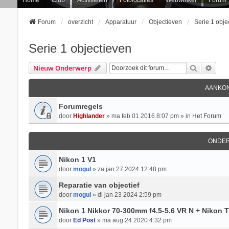
Forum
overzicht
Apparatuur
Objectieven
Serie 1 obje
Serie 1 objectieven
Zoek
Uitg
Nieuw Onderwerp
AANKON
Forumregels
door
Highlander
» ma feb 01 2016 8:07 pm » in
Het Forum
ONDE
Nikon 1 V1
door
mogul
» za jan 27 2024 12:48 pm
Reparatie van objectief
door
mogul
» di jan 23 2024 2:59 pm
Nikon 1 Nikkor 70-300mm f4.5-5.6 VR N + Nikon 
door
Ed Post
» ma aug 24 2020 4:32 pm