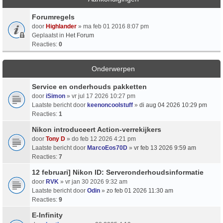
Forumregels
door
Highlander
» ma feb 01 2016 8:07 pm
Geplaatst in
Het Forum
Reacties:
0
Onderwerpen
Service en onderhouds pakketten
door
iSimon
» vr jul 17 2026 10:27 pm
Laatste bericht door
keenoncoolstuff
»
di aug 04 2026 10:29 pm
Reacties:
1
Nikon introduceert Action-verrekijkers
door
Tony D
» do feb 12 2026 4:21 pm
Laatste bericht door
MarcoEos70D
»
vr feb 13 2026 9:59 am
Reacties:
7
12 februari] Nikon ID: Serveronderhoudsinformatie
door
RVK
» vr jan 30 2026 9:32 am
Laatste bericht door
Odin
»
zo feb 01 2026 11:30 am
Reacties:
9
E-Infinity