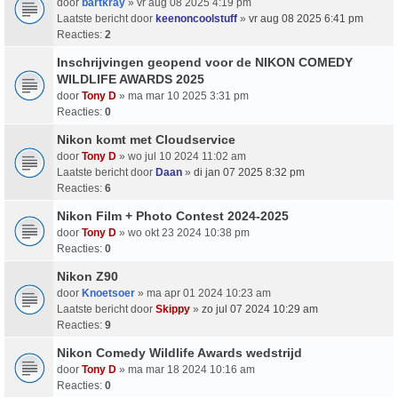
door
bartkray
» vr aug 08 2025 4:19 pm
Laatste bericht door
keenoncoolstuff
»
vr aug 08 2025 6:41 pm
Reacties:
2
Inschrijvingen geopend voor de NIKON COMEDY
WILDLIFE AWARDS 2025
door
Tony D
» ma mar 10 2025 3:31 pm
Reacties:
0
Nikon komt met Cloudservice
door
Tony D
» wo jul 10 2024 11:02 am
Laatste bericht door
Daan
»
di jan 07 2025 8:32 pm
Reacties:
6
Nikon Film + Photo Contest 2024-2025
door
Tony D
» wo okt 23 2024 10:38 pm
Reacties:
0
Nikon Z90
door
Knoetsoer
» ma apr 01 2024 10:23 am
Laatste bericht door
Skippy
»
zo jul 07 2024 10:29 am
Reacties:
9
Nikon Comedy Wildlife Awards wedstrijd
door
Tony D
» ma mar 18 2024 10:16 am
Reacties:
0