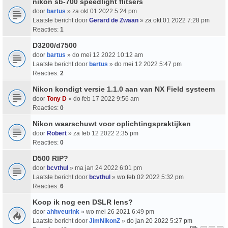
nikon sb-700 speedlight flitsers
door
bartus
» za okt 01 2022 5:24 pm
Laatste bericht door
Gerard de Zwaan
»
za okt 01 2022 7:28 pm
Reacties:
1
D3200/d7500
door
bartus
» do mei 12 2022 10:12 am
Laatste bericht door
bartus
»
do mei 12 2022 5:47 pm
Reacties:
2
Nikon kondigt versie 1.1.0 aan van NX Field systeem
door
Tony D
» do feb 17 2022 9:56 am
Reacties:
0
Nikon waarschuwt voor oplichtingspraktijken
door
Robert
» za feb 12 2022 2:35 pm
Reacties:
0
D500 RIP?
door
bcvthul
» ma jan 24 2022 6:01 pm
Laatste bericht door
bcvthul
»
wo feb 02 2022 5:32 pm
Reacties:
6
Koop ik nog een DSLR lens?
door
ahhveurink
» wo mei 26 2021 6:49 pm
Laatste bericht door
JimNikonZ
»
do jan 20 2022 5:27 pm