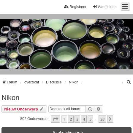
Registreer
Aanmelden
Forum
overzicht
Discussie
Nikon
Nikon
k
Zoek
Uitgebreid Zoeke
Nieuw Onderwerp
Pagina
1
Van
33
1
2
3
4
5
33
Volgende
802 Onderwerpen
…
Aankondigingen