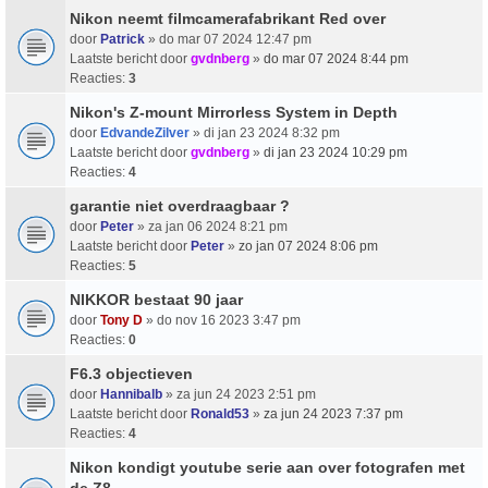
Nikon neemt filmcamerafabrikant Red over
door
Patrick
» do mar 07 2024 12:47 pm
Laatste bericht door
gvdnberg
»
do mar 07 2024 8:44 pm
Reacties:
3
Nikon's Z-mount Mirrorless System in Depth
door
EdvandeZilver
» di jan 23 2024 8:32 pm
Laatste bericht door
gvdnberg
»
di jan 23 2024 10:29 pm
Reacties:
4
garantie niet overdraagbaar ?
door
Peter
» za jan 06 2024 8:21 pm
Laatste bericht door
Peter
»
zo jan 07 2024 8:06 pm
Reacties:
5
NIKKOR bestaat 90 jaar
door
Tony D
» do nov 16 2023 3:47 pm
Reacties:
0
F6.3 objectieven
door
Hannibalb
» za jun 24 2023 2:51 pm
Laatste bericht door
Ronald53
»
za jun 24 2023 7:37 pm
Reacties:
4
Nikon kondigt youtube serie aan over fotografen met
de Z8