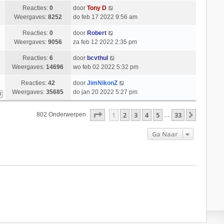
Reacties:
0
door
Tony D
Weergaves:
8252
do feb 17 2022 9:56 am
Reacties:
0
door
Robert
Weergaves:
9056
za feb 12 2022 2:35 pm
Reacties:
6
door
bcvthul
Weergaves:
14696
wo feb 02 2022 5:32 pm
Reacties:
42
door
JimNikonZ
Weergaves:
35685
do jan 20 2022 5:27 pm
3
Pagina
1
Van
33
1
2
3
4
5
33
Volgend
802 Onderwerpen
…
Ga Naar