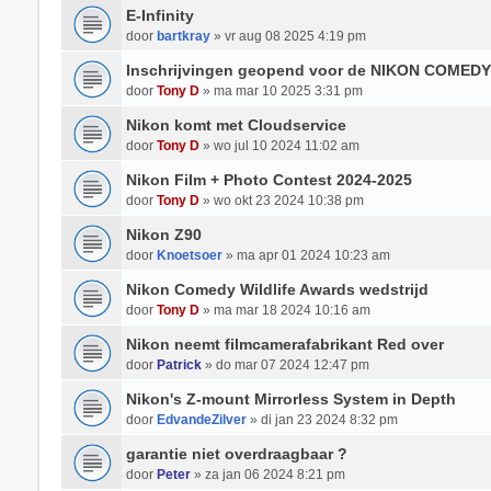
E-Infinity
door
bartkray
» vr aug 08 2025 4:19 pm
Inschrijvingen geopend voor de NIKON COMED
door
Tony D
» ma mar 10 2025 3:31 pm
Nikon komt met Cloudservice
door
Tony D
» wo jul 10 2024 11:02 am
Nikon Film + Photo Contest 2024-2025
door
Tony D
» wo okt 23 2024 10:38 pm
Nikon Z90
door
Knoetsoer
» ma apr 01 2024 10:23 am
Nikon Comedy Wildlife Awards wedstrijd
door
Tony D
» ma mar 18 2024 10:16 am
Nikon neemt filmcamerafabrikant Red over
door
Patrick
» do mar 07 2024 12:47 pm
Nikon's Z-mount Mirrorless System in Depth
door
EdvandeZilver
» di jan 23 2024 8:32 pm
garantie niet overdraagbaar ?
door
Peter
» za jan 06 2024 8:21 pm