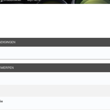
ebreid Zoeken
DIGINGEN
RWERPEN
ie