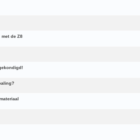
n met de Z8
ngekondigd!
paling?
materiaal