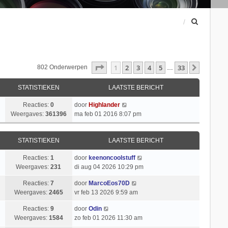
Z
o
e
k
Pagina
1
Van
33
1
2
3
4
5
33
Volgend
802 Onderwerpen
…
STATISTIEKEN
LAATSTE BERICHT
Reacties:
0
door
Highlander
Weergaves:
361396
ma feb 01 2016 8:07 pm
STATISTIEKEN
LAATSTE BERICHT
Reacties:
1
door
keenoncoolstuff
Weergaves:
231
di aug 04 2026 10:29 pm
Reacties:
7
door
MarcoEos70D
Weergaves:
2465
vr feb 13 2026 9:59 am
Reacties:
9
door
Odin
Weergaves:
1584
zo feb 01 2026 11:30 am