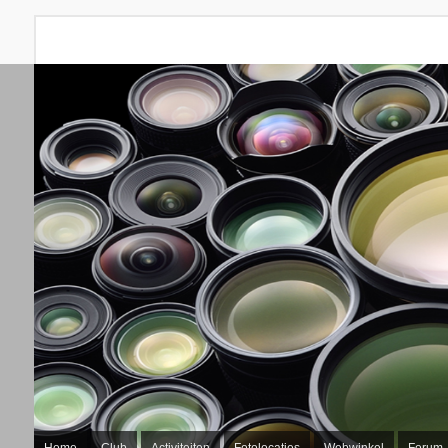
Home
Club
Activiteiten
Fotolocaties
Webwinkel
Forum