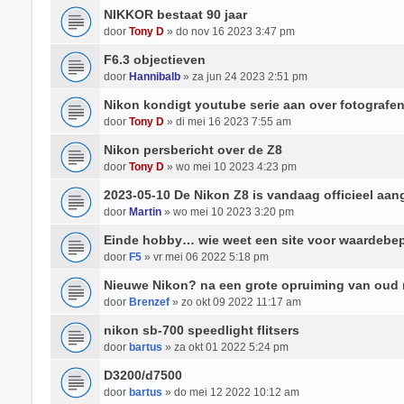
NIKKOR bestaat 90 jaar
door
Tony D
» do nov 16 2023 3:47 pm
F6.3 objectieven
door
Hannibalb
» za jun 24 2023 2:51 pm
Nikon kondigt youtube serie aan over fotografe
door
Tony D
» di mei 16 2023 7:55 am
Nikon persbericht over de Z8
door
Tony D
» wo mei 10 2023 4:23 pm
2023-05-10 De Nikon Z8 is vandaag officieel aa
door
Martin
» wo mei 10 2023 3:20 pm
Einde hobby… wie weet een site voor waardebe
door
F5
» vr mei 06 2022 5:18 pm
Nieuwe Nikon? na een grote opruiming van oud 
door
Brenzef
» zo okt 09 2022 11:17 am
nikon sb-700 speedlight flitsers
door
bartus
» za okt 01 2022 5:24 pm
D3200/d7500
door
bartus
» do mei 12 2022 10:12 am