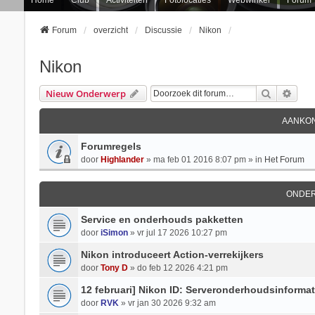
Forum
overzicht
Discussie
Nikon
Nikon
Zoek
Uitg
Nieuw Onderwerp
AANKON
Forumregels
door
Highlander
» ma feb 01 2016 8:07 pm » in
Het Forum
ONDE
Service en onderhouds pakketten
door
iSimon
» vr jul 17 2026 10:27 pm
Nikon introduceert Action-verrekijkers
door
Tony D
» do feb 12 2026 4:21 pm
12 februari] Nikon ID: Serveronderhoudsinformat
door
RVK
» vr jan 30 2026 9:32 am