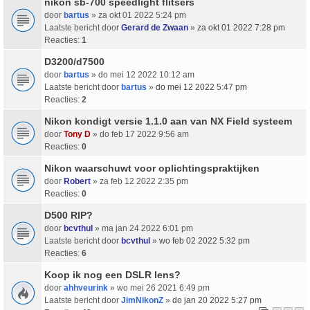
nikon sb-700 speedlight flitsers
door
bartus
» za okt 01 2022 5:24 pm
Laatste bericht door
Gerard de Zwaan
»
za okt 01 2022 7:28 pm
Reacties:
1
D3200/d7500
door
bartus
» do mei 12 2022 10:12 am
Laatste bericht door
bartus
»
do mei 12 2022 5:47 pm
Reacties:
2
Nikon kondigt versie 1.1.0 aan van NX Field systeem
door
Tony D
» do feb 17 2022 9:56 am
Reacties:
0
Nikon waarschuwt voor oplichtingspraktijken
door
Robert
» za feb 12 2022 2:35 pm
Reacties:
0
D500 RIP?
door
bcvthul
» ma jan 24 2022 6:01 pm
Laatste bericht door
bcvthul
»
wo feb 02 2022 5:32 pm
Reacties:
6
Koop ik nog een DSLR lens?
door
ahhveurink
» wo mei 26 2021 6:49 pm
Laatste bericht door
JimNikonZ
»
do jan 20 2022 5:27 pm