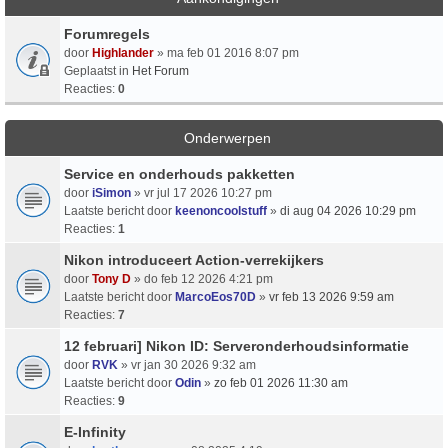
Forumregels
door
Highlander
» ma feb 01 2016 8:07 pm
Geplaatst in
Het Forum
Reacties:
0
Onderwerpen
Service en onderhouds pakketten
door
iSimon
» vr jul 17 2026 10:27 pm
Laatste bericht door
keenoncoolstuff
»
di aug 04 2026 10:29 pm
Reacties:
1
Nikon introduceert Action-verrekijkers
door
Tony D
» do feb 12 2026 4:21 pm
Laatste bericht door
MarcoEos70D
»
vr feb 13 2026 9:59 am
Reacties:
7
12 februari] Nikon ID: Serveronderhoudsinformatie
door
RVK
» vr jan 30 2026 9:32 am
Laatste bericht door
Odin
»
zo feb 01 2026 11:30 am
Reacties:
9
E-Infinity