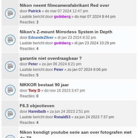
Nikon neemt filmcamerafabrikant Red over
door
Patrick
» do mar 07 2024 12:47 pm
Laatste bericht door
gvdnberg
»
do mar 07 2024 8:44 pm
Reacties:
3
Nikon's Z-mount Mirrorless System in Depth
door
EdvandeZilver
» di jan 23 2024 8:32 pm
Laatste bericht door
gvdnberg
»
di jan 23 2024 10:29 pm
Reacties:
4
garantie niet overdraagbaar ?
door
Peter
» za jan 06 2024 8:21 pm
Laatste bericht door
Peter
»
zo jan 07 2024 8:06 pm
Reacties:
5
NIKKOR bestaat 90 jaar
door
Tony D
» do nov 16 2023 3:47 pm
Reacties:
0
F6.3 objectieven
door
Hannibalb
» za jun 24 2023 2:51 pm
Laatste bericht door
Ronald53
»
za jun 24 2023 7:37 pm
Reacties:
4
Nikon kondigt youtube serie aan over fotografen met
de Z8