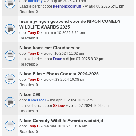
door
bartkray
» vr aug 08 2025 4:19 pm
Laatste bericht door
keenoncoolstuff
»
vr aug 08 2025 6:41 pm
Reacties:
2
Inschrijvingen geopend voor de NIKON COMEDY
WILDLIFE AWARDS 2025
door
Tony D
» ma mar 10 2025 3:31 pm
Reacties:
0
Nikon komt met Cloudservice
door
Tony D
» wo jul 10 2024 11:02 am
Laatste bericht door
Daan
»
di jan 07 2025 8:32 pm
Reacties:
6
Nikon Film + Photo Contest 2024-2025
door
Tony D
» wo okt 23 2024 10:38 pm
Reacties:
0
Nikon Z90
door
Knoetsoer
» ma apr 01 2024 10:23 am
Laatste bericht door
Skippy
»
zo jul 07 2024 10:29 am
Reacties:
9
Nikon Comedy Wildlife Awards wedstrijd
door
Tony D
» ma mar 18 2024 10:16 am
Reacties:
0