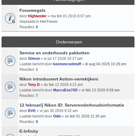
Forumregels
door
Highlander
» ma feb 01 2016 8:07 pm
Geplaatst in
Het Forum
Reacties:
0
Onderwerpen
Service en onderhouds pakketten
door
iSimon
» vr jul 17 2026 10:27 pm
Laatste bericht door
keenoncoolstuff
»
di aug 04 2026 10:29 pm
Reacties:
1
Nikon introduceert Action-verrekijkers
door
Tony D
» do feb 12 2026 4:21 pm
Laatste bericht door
MarcoEos70D
»
vr feb 13 2026 9:59 am
Reacties:
7
12 februari] Nikon ID: Serveronderhoudsinformatie
door
RVK
» vr jan 30 2026 9:32 am
Laatste bericht door
Odin
»
zo feb 01 2026 11:30 am
Reacties:
9
E-Infinity