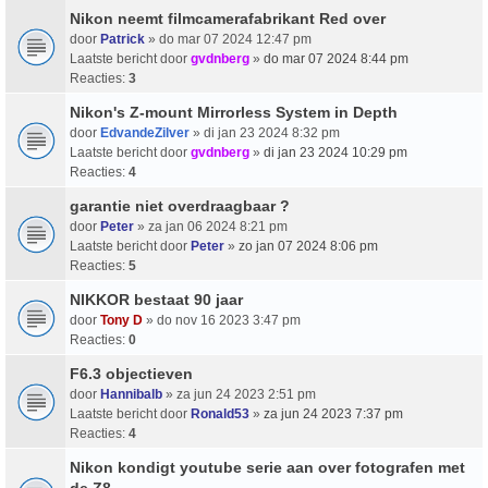
Nikon neemt filmcamerafabrikant Red over
door
Patrick
» do mar 07 2024 12:47 pm
Laatste bericht door
gvdnberg
»
do mar 07 2024 8:44 pm
Reacties:
3
Nikon's Z-mount Mirrorless System in Depth
door
EdvandeZilver
» di jan 23 2024 8:32 pm
Laatste bericht door
gvdnberg
»
di jan 23 2024 10:29 pm
Reacties:
4
garantie niet overdraagbaar ?
door
Peter
» za jan 06 2024 8:21 pm
Laatste bericht door
Peter
»
zo jan 07 2024 8:06 pm
Reacties:
5
NIKKOR bestaat 90 jaar
door
Tony D
» do nov 16 2023 3:47 pm
Reacties:
0
F6.3 objectieven
door
Hannibalb
» za jun 24 2023 2:51 pm
Laatste bericht door
Ronald53
»
za jun 24 2023 7:37 pm
Reacties:
4
Nikon kondigt youtube serie aan over fotografen met
de Z8