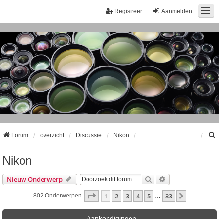
Registreer
Aanmelden
Forum
overzicht
Discussie
Nikon
Nikon
k
Zoek
Uitgebreid Zoeke
Nieuw Onderwerp
Pagina
1
Van
33
1
2
3
4
5
33
Volgende
802 Onderwerpen
…
Aankondigingen