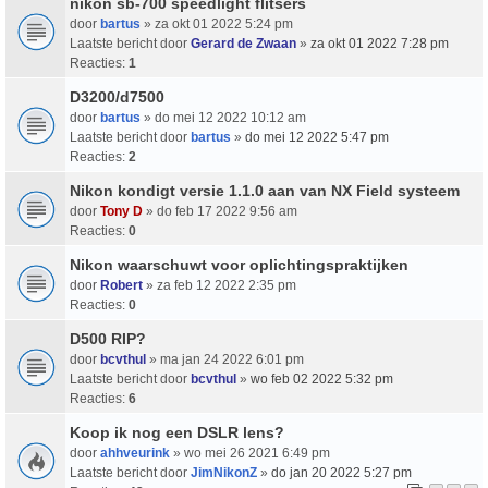
nikon sb-700 speedlight flitsers
door
bartus
» za okt 01 2022 5:24 pm
Laatste bericht door
Gerard de Zwaan
»
za okt 01 2022 7:28 pm
Reacties:
1
D3200/d7500
door
bartus
» do mei 12 2022 10:12 am
Laatste bericht door
bartus
»
do mei 12 2022 5:47 pm
Reacties:
2
Nikon kondigt versie 1.1.0 aan van NX Field systeem
door
Tony D
» do feb 17 2022 9:56 am
Reacties:
0
Nikon waarschuwt voor oplichtingspraktijken
door
Robert
» za feb 12 2022 2:35 pm
Reacties:
0
D500 RIP?
door
bcvthul
» ma jan 24 2022 6:01 pm
Laatste bericht door
bcvthul
»
wo feb 02 2022 5:32 pm
Reacties:
6
Koop ik nog een DSLR lens?
door
ahhveurink
» wo mei 26 2021 6:49 pm
Laatste bericht door
JimNikonZ
»
do jan 20 2022 5:27 pm