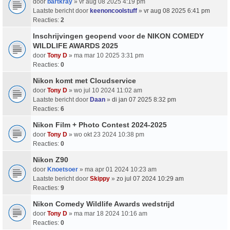
door
bartkray
» vr aug 08 2025 4:19 pm
Laatste bericht door
keenoncoolstuff
»
vr aug 08 2025 6:41 pm
Reacties:
2
Inschrijvingen geopend voor de NIKON COMEDY
WILDLIFE AWARDS 2025
door
Tony D
» ma mar 10 2025 3:31 pm
Reacties:
0
Nikon komt met Cloudservice
door
Tony D
» wo jul 10 2024 11:02 am
Laatste bericht door
Daan
»
di jan 07 2025 8:32 pm
Reacties:
6
Nikon Film + Photo Contest 2024-2025
door
Tony D
» wo okt 23 2024 10:38 pm
Reacties:
0
Nikon Z90
door
Knoetsoer
» ma apr 01 2024 10:23 am
Laatste bericht door
Skippy
»
zo jul 07 2024 10:29 am
Reacties:
9
Nikon Comedy Wildlife Awards wedstrijd
door
Tony D
» ma mar 18 2024 10:16 am
Reacties:
0