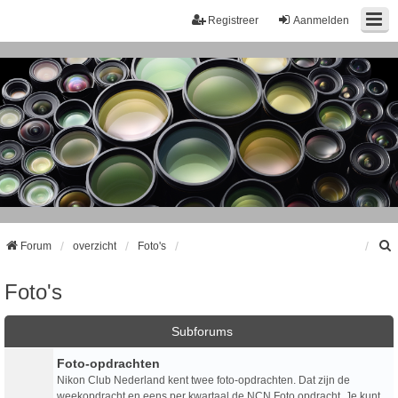
Registreer
Aanmelden
Forum
overzicht
Foto's
Foto's
k
Subforums
Foto-opdrachten
Nikon Club Nederland kent twee foto-opdrachten. Dat zijn de
weekopdracht en eens per kwartaal de NCN Foto opdracht. Je kunt