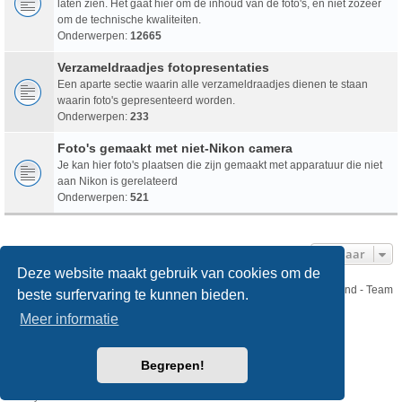
laten zien. Het gaat hier om de inhoud van de foto's, en niet zozeer
om de technische kwaliteiten.
Onderwerpen:
12665
Verzameldraadjes fotopresentaties
Een aparte sectie waarin alle verzameldraadjes dienen te staan
waarin foto's gepresenteerd worden.
Onderwerpen:
233
Foto's gemaakt met niet-Nikon camera
Je kan hier foto's plaatsen die zijn gemaakt met apparatuur die niet
aan Nikon is gerelateerd
Onderwerpen:
521
Ga Naar
Deze website maakt gebruik van cookies om de
Nikon Club Nederland - Team
beste surfervaring te kunnen bieden.
Forum
Contact
Meer informatie
Copyright © Nikon Club Nederland 2023
Begrepen!
Powered by
phpBB
® Forum Software © phpBB Limited
Style
we_universal
created by INVENTEA & v12mike
Privacy
Gebruikersvoorwaarden