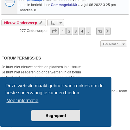
Laatste bericht door
Gemmageluk60
»
vr jul 08 2022 3:25 pm
Reacties:
8
Nieuw Onderwerp
Pagina
1
Van
12
1
2
3
4
5
12
Volgende
277 Onderwerpen
…
Ga Naar
FORUMPERMISSIES
Je
kunt niet
nieuwe berichten plaatsen in dit forum
Je
kunt niet
reageren op onderwerpen in dit forum
Je
kunt niet
je eigen berichten wijzigen in dit forum
Je
kunt niet
je eigen berichten verwijderen in dit forum
Deze website maakt gebruik van cookies om de
Nikon Club Nederland - Team
beste surfervaring te kunnen bieden.
Forum
Contact
Meer informatie
Copyright © Nikon Club Nederland 2023
Begrepen!
Powered by
phpBB
® Forum Software © phpBB Limited
Style
we_universal
created by INVENTEA & v12mike
Privacy
Gebruikersvoorwaarden