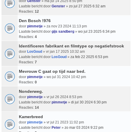
door
Genster
» ma jul 14 2025 8:50 pm
Laatste bericht door
Genster
»
zo jul 27 2025 6:32 am
Reacties:
12
Den Bosch !976
door
pimmetje
» za nov 23 2024 11:13 pm
Laatste bericht door
gijs sandberg
»
wo jul 23 2025 6:34 pm
Reacties:
4
Identificeren fabrikant en filmtype op negatiefstrook
door
LosGoud
» vr jan 17 2025 10:32 am
Laatste bericht door
LosGoud
»
za feb 22 2025 6:53 pm
Reacties:
7
Mevrouw C gaat op tijd naar bed.
door
pimmetje
» wo jul 31 2024 10:42 pm
Reacties:
0
Nonderweg.
door
pimmetje
» vr jul 26 2024 8:53 pm
Laatste bericht door
pimmetje
»
di jul 30 2024 6:30 pm
Reacties:
14
Kamerbreed
door
pimmetje
» vr jul 21 2023 11:02 pm
Laatste bericht door
Peter
»
zo mar 03 2024 9:22 pm