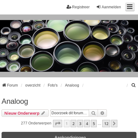
Registreer
Aanmelden
Forum
overzicht
Foto's
Analoog
Analoog
k
Zoek
Uitgebreid Zoeke
Nieuw Onderwerp
Pagina
1
Van
12
1
2
3
4
5
12
Volgende
277 Onderwerpen
…
Aankondigingen