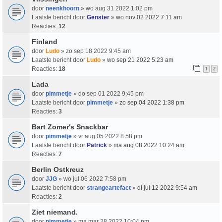
door
neenkhoorn
» wo aug 31 2022 1:02 pm
Laatste bericht door
Genster
»
wo nov 02 2022 7:11 am
Reacties:
12
Finland
door
Ludo
» zo sep 18 2022 9:45 am
Laatste bericht door
Ludo
»
wo sep 21 2022 5:23 am
Reacties:
18
1
2
Lada
door
pimmetje
» do sep 01 2022 9:45 pm
Laatste bericht door
pimmetje
»
zo sep 04 2022 1:38 pm
Reacties:
3
Bart Zomer's Snackbar
door
pimmetje
» vr aug 05 2022 8:58 pm
Laatste bericht door
Patrick
»
ma aug 08 2022 10:24 am
Reacties:
7
Berlin Ostkreuz
door
JJG
» wo jul 06 2022 7:58 pm
Laatste bericht door
strangeartefact
»
di jul 12 2022 9:54 am
Reacties:
2
Ziet niemand.
door
pimmetje
» ma mar 28 2022 10:04 pm