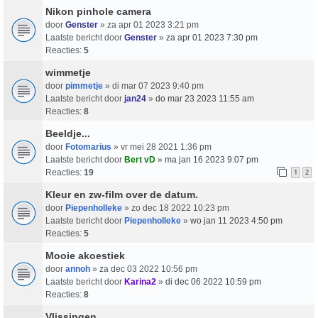
Nikon pinhole camera
door
Genster
» za apr 01 2023 3:21 pm
Laatste bericht door
Genster
»
za apr 01 2023 7:30 pm
Reacties:
5
wimmetje
door
pimmetje
» di mar 07 2023 9:40 pm
Laatste bericht door
jan24
»
do mar 23 2023 11:55 am
Reacties:
8
Beeldje...
door
Fotomarius
» vr mei 28 2021 1:36 pm
Laatste bericht door
Bert vD
»
ma jan 16 2023 9:07 pm
Reacties:
19
1
2
Kleur en zw-film over de datum.
door
Piepenholleke
» zo dec 18 2022 10:23 pm
Laatste bericht door
Piepenholleke
»
wo jan 11 2023 4:50 pm
Reacties:
5
Mooie akoestiek
door
annoh
» za dec 03 2022 10:56 pm
Laatste bericht door
Karina2
»
di dec 06 2022 10:59 pm
Reacties:
8
Vlissingen