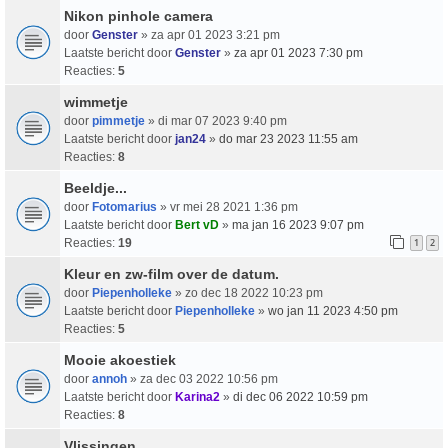
Nikon pinhole camera
door
Genster
» za apr 01 2023 3:21 pm
Laatste bericht door
Genster
»
za apr 01 2023 7:30 pm
Reacties:
5
wimmetje
door
pimmetje
» di mar 07 2023 9:40 pm
Laatste bericht door
jan24
»
do mar 23 2023 11:55 am
Reacties:
8
Beeldje...
door
Fotomarius
» vr mei 28 2021 1:36 pm
Laatste bericht door
Bert vD
»
ma jan 16 2023 9:07 pm
Reacties:
19
1
2
Kleur en zw-film over de datum.
door
Piepenholleke
» zo dec 18 2022 10:23 pm
Laatste bericht door
Piepenholleke
»
wo jan 11 2023 4:50 pm
Reacties:
5
Mooie akoestiek
door
annoh
» za dec 03 2022 10:56 pm
Laatste bericht door
Karina2
»
di dec 06 2022 10:59 pm
Reacties:
8
Vlissingen