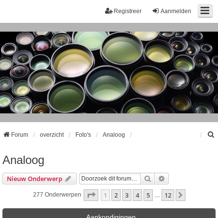
Registreer
Aanmelden
Forum
overzicht
Foto's
Analoog
Analoog
k
Zoek
Uitgebreid Zoeke
Nieuw Onderwerp
Pagina
1
Van
12
1
2
3
4
5
12
Volgende
277 Onderwerpen
…
Aankondigingen