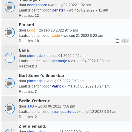
door
neenkhoorn
» wo aug 31 2022 1:02 pm
Laatste bericht door
Genster
»
wo nov 02 2022 7:11 am
Reacties:
12
Finland
door
Ludo
» zo sep 18 2022 9:45 am
Laatste bericht door
Ludo
»
wo sep 21 2022 5:23 am
Reacties:
18
1
2
Lada
door
pimmetje
» do sep 01 2022 9:45 pm
Laatste bericht door
pimmetje
»
zo sep 04 2022 1:38 pm
Reacties:
3
Bart Zomer's Snackbar
door
pimmetje
» vr aug 05 2022 8:58 pm
Laatste bericht door
Patrick
»
ma aug 08 2022 10:24 am
Reacties:
7
Berlin Ostkreuz
door
JJG
» wo jul 06 2022 7:58 pm
Laatste bericht door
strangeartefact
»
di jul 12 2022 9:54 am
Reacties:
2
Ziet niemand.
door
pimmetje
» ma mar 28 2022 10:04 pm