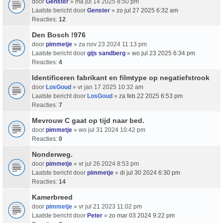
door
Genster
» ma jul 14 2025 8:50 pm
Laatste bericht door
Genster
»
zo jul 27 2025 6:32 am
Reacties:
12
Den Bosch !976
door
pimmetje
» za nov 23 2024 11:13 pm
Laatste bericht door
gijs sandberg
»
wo jul 23 2025 6:34 pm
Reacties:
4
Identificeren fabrikant en filmtype op negatiefstrook
door
LosGoud
» vr jan 17 2025 10:32 am
Laatste bericht door
LosGoud
»
za feb 22 2025 6:53 pm
Reacties:
7
Mevrouw C gaat op tijd naar bed.
door
pimmetje
» wo jul 31 2024 10:42 pm
Reacties:
0
Nonderweg.
door
pimmetje
» vr jul 26 2024 8:53 pm
Laatste bericht door
pimmetje
»
di jul 30 2024 6:30 pm
Reacties:
14
Kamerbreed
door
pimmetje
» vr jul 21 2023 11:02 pm
Laatste bericht door
Peter
»
zo mar 03 2024 9:22 pm