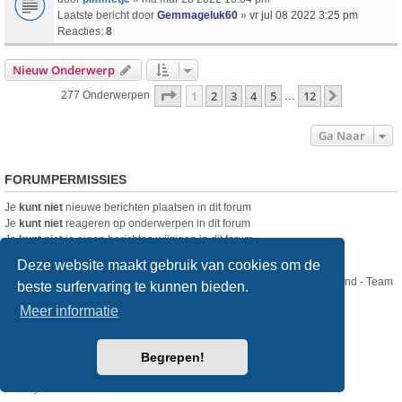
Laatste bericht door
Gemmageluk60
»
vr jul 08 2022 3:25 pm
Reacties:
8
Nieuw Onderwerp
Pagina
1
Van
12
1
2
3
4
5
12
Volgende
277 Onderwerpen
…
Ga Naar
FORUMPERMISSIES
Je
kunt niet
nieuwe berichten plaatsen in dit forum
Je
kunt niet
reageren op onderwerpen in dit forum
Je
kunt niet
je eigen berichten wijzigen in dit forum
Je
kunt niet
je eigen berichten verwijderen in dit forum
Deze website maakt gebruik van cookies om de
Nikon Club Nederland - Team
beste surfervaring te kunnen bieden.
Forum
Contact
Meer informatie
Copyright © Nikon Club Nederland 2023
Begrepen!
Powered by
phpBB
® Forum Software © phpBB Limited
Style
we_universal
created by INVENTEA & v12mike
Privacy
Gebruikersvoorwaarden