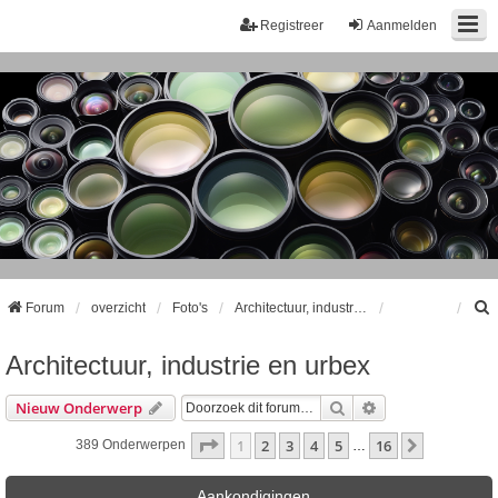
Registreer
Aanmelden
Forum
overzicht
Foto's
Architectuur, industrie en urbex
Architectuur, industrie en urbex
k
Zoek
Uitgebreid Zoeke
Nieuw Onderwerp
Pagina
1
Van
16
1
2
3
4
5
16
Volgende
389 Onderwerpen
…
Aankondigingen