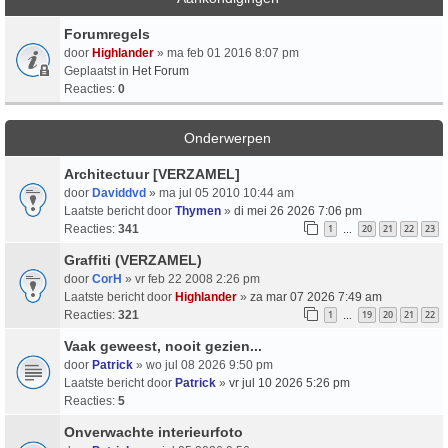
Forumregels
door
Highlander
» ma feb 01 2016 8:07 pm
Geplaatst in
Het Forum
Reacties:
0
Onderwerpen
Architectuur [VERZAMEL]
door
Daviddvd
» ma jul 05 2010 10:44 am
Laatste bericht door
Thymen
»
di mei 26 2026 7:06 pm
Reacties:
341
1
20
21
22
23
…
Graffiti (VERZAMEL)
door
CorH
» vr feb 22 2008 2:26 pm
Laatste bericht door
Highlander
»
za mar 07 2026 7:49 am
Reacties:
321
1
19
20
21
22
…
Vaak geweest, nooit gezien...
door
Patrick
» wo jul 08 2026 9:50 pm
Laatste bericht door
Patrick
»
vr jul 10 2026 5:26 pm
Reacties:
5
Onverwachte interieurfoto