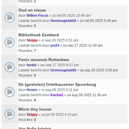
Reacties:
2
Oud en nieuw
door
Willem Focus
» zo okt 05 2025 10:49 am
Laatste bericht door
Gemmageluk60
»
zo okt 05 2025 5:44 pm
Reacties:
5
Bibliotheek Eemland
door
Skippy
» vr sep 26 2025 6:51 pm
Laatste bericht door
jan24
»
za sep 27 2025 11:49 am
Reacties:
7
Fenix museum Rotterdam
door
henkk
» wo sep 17 2025 8:37 pm
Laatste bericht door
Gemmageluk60
»
za sep 20 2025 3:50 pm
Reacties:
5
De (gesloten) Griethausener Spoorbrug
door
Hester
» vr aug 08 2025 5:11 pm
Laatste bericht door
Karina2
»
za aug 09 2025 11:36 am
Reacties:
8
Micro tiny house
door
Skippy
» za jul 26 2025 4:10 pm
Reacties:
0
Van Nelle fabriek