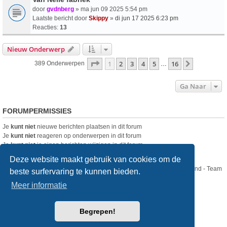
door
gvdnberg
» ma jun 09 2025 5:54 pm
Laatste bericht door
Skippy
»
di jun 17 2025 6:23 pm
Reacties:
13
Nieuw Onderwerp
Pagina
1
Van
16
1
2
3
4
5
16
Volgende
389 Onderwerpen
…
Ga Naar
FORUMPERMISSIES
Je
kunt niet
nieuwe berichten plaatsen in dit forum
Je
kunt niet
reageren op onderwerpen in dit forum
Je
kunt niet
je eigen berichten wijzigen in dit forum
Je
kunt niet
je eigen berichten verwijderen in dit forum
Deze website maakt gebruik van cookies om de
Nikon Club Nederland - Team
beste surfervaring te kunnen bieden.
Forum
Contact
Meer informatie
Copyright © Nikon Club Nederland 2023
Begrepen!
Powered by
phpBB
® Forum Software © phpBB Limited
Style
we_universal
created by INVENTEA & v12mike