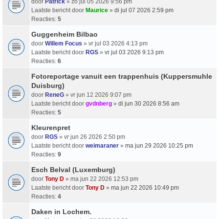
door
Patrick
» zo jul 05 2026 9:56 pm
Laatste bericht door
Maurice
»
di jul 07 2026 2:59 pm
Reacties:
5
Guggenheim Bilbao
door
Willem Focus
» vr jul 03 2026 4:13 pm
Laatste bericht door
RGS
»
vr jul 03 2026 9:13 pm
Reacties:
6
Fotoreportage vanuit een trappenhuis (Kuppersmuhle
Duisburg)
door
ReneG
» vr jun 12 2026 9:07 pm
Laatste bericht door
gvdnberg
»
di jun 30 2026 8:56 am
Reacties:
5
Kleurenpret
door
RGS
» vr jun 26 2026 2:50 pm
Laatste bericht door
weimaraner
»
ma jun 29 2026 10:25 pm
Reacties:
9
Esch Belval (Luxemburg)
door
Tony D
» ma jun 22 2026 12:53 pm
Laatste bericht door
Tony D
»
ma jun 22 2026 10:49 pm
Reacties:
4
Daken in Lochem.