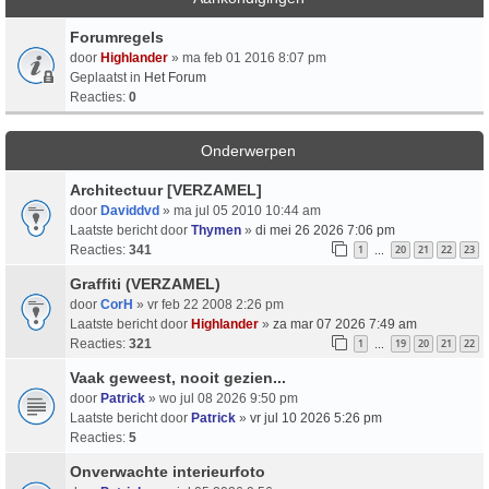
Forumregels
door
Highlander
» ma feb 01 2016 8:07 pm
Geplaatst in
Het Forum
Reacties:
0
Onderwerpen
Architectuur [VERZAMEL]
door
Daviddvd
» ma jul 05 2010 10:44 am
Laatste bericht door
Thymen
»
di mei 26 2026 7:06 pm
Reacties:
341
1
20
21
22
23
…
Graffiti (VERZAMEL)
door
CorH
» vr feb 22 2008 2:26 pm
Laatste bericht door
Highlander
»
za mar 07 2026 7:49 am
Reacties:
321
1
19
20
21
22
…
Vaak geweest, nooit gezien...
door
Patrick
» wo jul 08 2026 9:50 pm
Laatste bericht door
Patrick
»
vr jul 10 2026 5:26 pm
Reacties:
5
Onverwachte interieurfoto