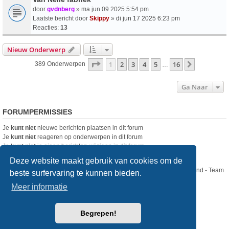
door
gvdnberg
» ma jun 09 2025 5:54 pm
Laatste bericht door
Skippy
»
di jun 17 2025 6:23 pm
Reacties:
13
Nieuw Onderwerp
Pagina
1
Van
16
1
2
3
4
5
16
Volgende
389 Onderwerpen
…
Ga Naar
FORUMPERMISSIES
Je
kunt niet
nieuwe berichten plaatsen in dit forum
Je
kunt niet
reageren op onderwerpen in dit forum
Je
kunt niet
je eigen berichten wijzigen in dit forum
Je
kunt niet
je eigen berichten verwijderen in dit forum
Deze website maakt gebruik van cookies om de
Nikon Club Nederland - Team
beste surfervaring te kunnen bieden.
Forum
Contact
Meer informatie
Copyright © Nikon Club Nederland 2023
Begrepen!
Powered by
phpBB
® Forum Software © phpBB Limited
Style
we_universal
created by INVENTEA & v12mike