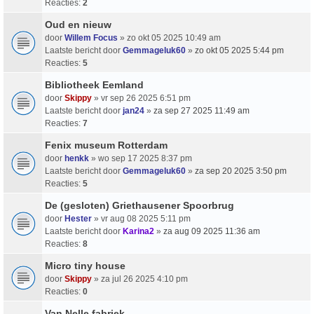
Reacties:
2
Oud en nieuw
door
Willem Focus
» zo okt 05 2025 10:49 am
Laatste bericht door
Gemmageluk60
»
zo okt 05 2025 5:44 pm
Reacties:
5
Bibliotheek Eemland
door
Skippy
» vr sep 26 2025 6:51 pm
Laatste bericht door
jan24
»
za sep 27 2025 11:49 am
Reacties:
7
Fenix museum Rotterdam
door
henkk
» wo sep 17 2025 8:37 pm
Laatste bericht door
Gemmageluk60
»
za sep 20 2025 3:50 pm
Reacties:
5
De (gesloten) Griethausener Spoorbrug
door
Hester
» vr aug 08 2025 5:11 pm
Laatste bericht door
Karina2
»
za aug 09 2025 11:36 am
Reacties:
8
Micro tiny house
door
Skippy
» za jul 26 2025 4:10 pm
Reacties:
0
Van Nelle fabriek