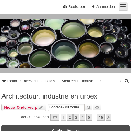
Registreer
Aanmelden
Forum
overzicht
Foto's
Architectuur, industrie en urbex
Architectuur, industrie en urbex
k
Zoek
Uitgebreid Zoeke
Nieuw Onderwerp
Pagina
1
Van
16
1
2
3
4
5
16
Volgende
389 Onderwerpen
…
Aankondigingen