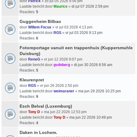
door
Patrick
» zo jul 05 2026 9:56 pm
Laatste bericht door
Maurice
»
di jul 07 2026 2:59 pm
Reacties:
5
Guggenheim Bilbao
door
Willem Focus
» vr jul 03 2026 4:13 pm
Laatste bericht door
RGS
»
vr jul 03 2026 9:13 pm
Reacties:
6
Fotoreportage vanuit een trappenhuis (Kuppersmuhle
Duisburg)
door
ReneG
» vr jun 12 2026 9:07 pm
Laatste bericht door
gvdnberg
»
di jun 30 2026 8:56 am
Reacties:
5
Kleurenpret
door
RGS
» vr jun 26 2026 2:50 pm
Laatste bericht door
weimaraner
»
ma jun 29 2026 10:25 pm
Reacties:
9
Esch Belval (Luxemburg)
door
Tony D
» ma jun 22 2026 12:53 pm
Laatste bericht door
Tony D
»
ma jun 22 2026 10:49 pm
Reacties:
4
Daken in Lochem.