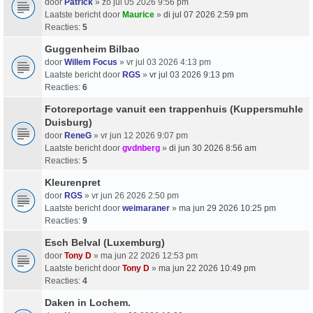
door
Patrick
» zo jul 05 2026 9:56 pm
Laatste bericht door
Maurice
»
di jul 07 2026 2:59 pm
Reacties:
5
Guggenheim Bilbao
door
Willem Focus
» vr jul 03 2026 4:13 pm
Laatste bericht door
RGS
»
vr jul 03 2026 9:13 pm
Reacties:
6
Fotoreportage vanuit een trappenhuis (Kuppersmuhle
Duisburg)
door
ReneG
» vr jun 12 2026 9:07 pm
Laatste bericht door
gvdnberg
»
di jun 30 2026 8:56 am
Reacties:
5
Kleurenpret
door
RGS
» vr jun 26 2026 2:50 pm
Laatste bericht door
weimaraner
»
ma jun 29 2026 10:25 pm
Reacties:
9
Esch Belval (Luxemburg)
door
Tony D
» ma jun 22 2026 12:53 pm
Laatste bericht door
Tony D
»
ma jun 22 2026 10:49 pm
Reacties:
4
Daken in Lochem.