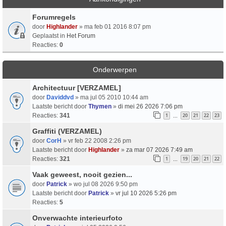
Forumregels
door
Highlander
» ma feb 01 2016 8:07 pm
Geplaatst in
Het Forum
Reacties:
0
Onderwerpen
Architectuur [VERZAMEL]
door
Daviddvd
» ma jul 05 2010 10:44 am
Laatste bericht door
Thymen
»
di mei 26 2026 7:06 pm
Reacties:
341
1
20
21
22
23
…
Graffiti (VERZAMEL)
door
CorH
» vr feb 22 2008 2:26 pm
Laatste bericht door
Highlander
»
za mar 07 2026 7:49 am
Reacties:
321
1
19
20
21
22
…
Vaak geweest, nooit gezien...
door
Patrick
» wo jul 08 2026 9:50 pm
Laatste bericht door
Patrick
»
vr jul 10 2026 5:26 pm
Reacties:
5
Onverwachte interieurfoto