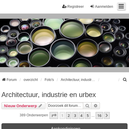
Registreer
Aanmelden
Forum
overzicht
Foto's
Architectuur, industrie en urbex
Architectuur, industrie en urbex
k
Zoek
Uitgebreid Zoeke
Nieuw Onderwerp
Pagina
1
Van
16
1
2
3
4
5
16
Volgende
389 Onderwerpen
…
Aankondigingen