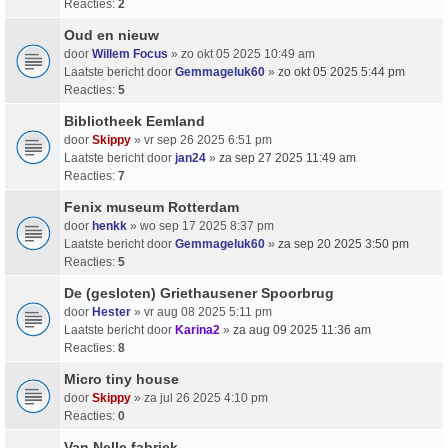
Reacties:
2
Oud en nieuw
door
Willem Focus
» zo okt 05 2025 10:49 am
Laatste bericht door
Gemmageluk60
»
zo okt 05 2025 5:44 pm
Reacties:
5
Bibliotheek Eemland
door
Skippy
» vr sep 26 2025 6:51 pm
Laatste bericht door
jan24
»
za sep 27 2025 11:49 am
Reacties:
7
Fenix museum Rotterdam
door
henkk
» wo sep 17 2025 8:37 pm
Laatste bericht door
Gemmageluk60
»
za sep 20 2025 3:50 pm
Reacties:
5
De (gesloten) Griethausener Spoorbrug
door
Hester
» vr aug 08 2025 5:11 pm
Laatste bericht door
Karina2
»
za aug 09 2025 11:36 am
Reacties:
8
Micro tiny house
door
Skippy
» za jul 26 2025 4:10 pm
Reacties:
0
Van Nelle fabriek