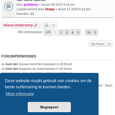
door
gvdnberg
» ma jun 09 2025 5:54 pm
Laatste bericht door
Skippy
»
di jun 17 2025 6:23 pm
Reacties:
13
Nieuw Onderwerp
Pagina
1
Van
16
1
2
3
4
5
16
Volgende
389 Onderwerpen
…
Ga Naar
FORUMPERMISSIES
Je
kunt niet
nieuwe berichten plaatsen in dit forum
Je
kunt niet
reageren op onderwerpen in dit forum
Je
kunt niet
je eigen berichten wijzigen in dit forum
Je
kunt niet
je eigen berichten verwijderen in dit forum
Deze website maakt gebruik van cookies om de
Nikon Club Nederland - Team
beste surfervaring te kunnen bieden.
Forum
Contact
Meer informatie
Copyright © Nikon Club Nederland 2023
Begrepen!
Powered by
phpBB
® Forum Software © phpBB Limited
Style
we_universal
created by INVENTEA & v12mike