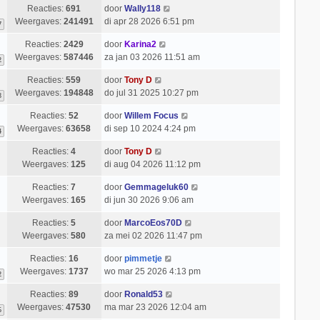
Reacties:
691
door
Wally118
Weergaves:
241491
di apr 28 2026 6:51 pm
7
Reacties:
2429
door
Karina2
Weergaves:
587446
za jan 03 2026 11:51 am
2
Reacties:
559
door
Tony D
Weergaves:
194848
do jul 31 2025 10:27 pm
8
Reacties:
52
door
Willem Focus
Weergaves:
63658
di sep 10 2024 4:24 pm
4
Reacties:
4
door
Tony D
Weergaves:
125
di aug 04 2026 11:12 pm
Reacties:
7
door
Gemmageluk60
Weergaves:
165
di jun 30 2026 9:06 am
Reacties:
5
door
MarcoEos70D
Weergaves:
580
za mei 02 2026 11:47 pm
Reacties:
16
door
pimmetje
Weergaves:
1737
wo mar 25 2026 4:13 pm
2
Reacties:
89
door
Ronald53
Weergaves:
47530
ma mar 23 2026 12:04 am
6