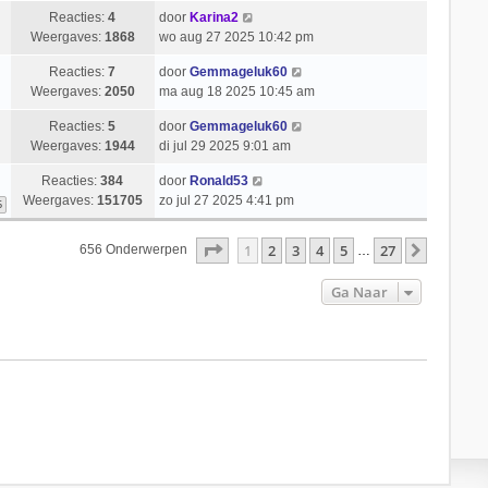
Reacties:
4
door
Karina2
Weergaves:
1868
wo aug 27 2025 10:42 pm
Reacties:
7
door
Gemmageluk60
Weergaves:
2050
ma aug 18 2025 10:45 am
Reacties:
5
door
Gemmageluk60
Weergaves:
1944
di jul 29 2025 9:01 am
Reacties:
384
door
Ronald53
Weergaves:
151705
zo jul 27 2025 4:41 pm
6
Pagina
1
Van
27
1
2
3
4
5
27
Volgend
656 Onderwerpen
…
Ga Naar