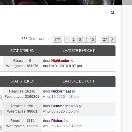
Z
o
e
k
Pagina
1
Van
27
1
2
3
4
5
27
Volgend
656 Onderwerpen
…
STATISTIEKEN
LAATSTE BERICHT
Reacties:
0
door
Highlander
Weergaves:
361178
ma feb 01 2016 8:07 pm
STATISTIEKEN
LAATSTE BERICHT
Reacties:
16236
door
Nikkormaat
Weergaves:
3100205
vr jul 10 2026 4:53 pm
3
Reacties:
150
door
Gemmageluk60
Weergaves:
98661
vr jul 03 2026 7:35 pm
1
Reacties:
1311
door
Richard
Weergaves:
332556
wo jun 24 2026 6:19 pm
8