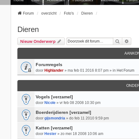
Forum
overzicht
Foto's
Dieren
Dieren
Zoek
Uitg
Nieuw Onderwerp
AANKON
Forumregels
door
Highlander
» ma feb 01 2016 8:07 pm » in
Het Forum
ONDE
Vogels [verzamel]
door
Nicole
» vr feb 08 2008 10:30 pm
Boerderijdieren [verzamel]
door
gijsmondria
» do feb 11 2010 9:59 pm
Katten [verzamel]
door
Hester
» zo mei 18 2008 10:06 am