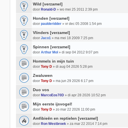
Wild [verzamel]
door
Ronald-D
» wo mei 25 2011 2:39 pm
Honden [verzamel]
door
paulderidder
» vr dec 05 2008 1:54 pm
Vlinders [verzamel]
door
Jaco1
» ma mei 18 2009 7:25 pm
Spinnen [verzamel]
door
Arthur Mol
» di sep 04 2012 9:07 pm
Hommels in mijn tuin
door
Tony D
» di aug 04 2026 5:28 pm
Zwaluwen
door
Tony D
» ma jun 29 2026 6:17 pm
Duo vos
door
MarcoEos70D
» di apr 28 2026 10:52 pm
Mijn eerste ijsvogel!
door
Tony D
» zo mar 22 2026 11:00 pm
Amfibieën en reptielen [verzamel]
door
Ron Westbroek
» za mar 22 2014 7:14 pm