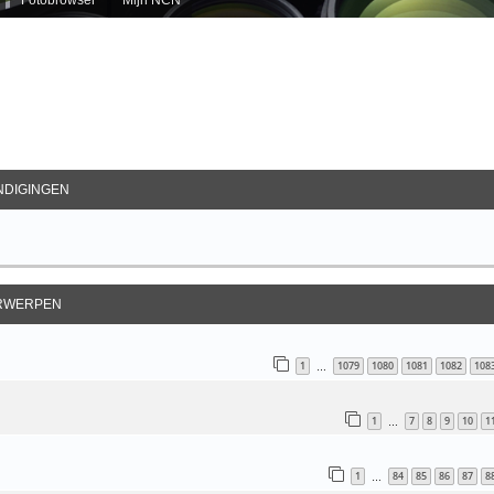
ebreid Zoeken
DIGINGEN
RWERPEN
1
1079
1080
1081
1082
108
…
1
7
8
9
10
1
…
1
84
85
86
87
8
…