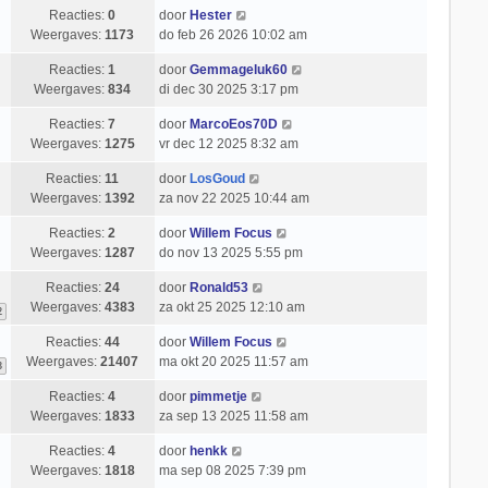
Reacties:
0
door
Hester
Weergaves:
1173
do feb 26 2026 10:02 am
Reacties:
1
door
Gemmageluk60
Weergaves:
834
di dec 30 2025 3:17 pm
Reacties:
7
door
MarcoEos70D
Weergaves:
1275
vr dec 12 2025 8:32 am
Reacties:
11
door
LosGoud
Weergaves:
1392
za nov 22 2025 10:44 am
Reacties:
2
door
Willem Focus
Weergaves:
1287
do nov 13 2025 5:55 pm
Reacties:
24
door
Ronald53
Weergaves:
4383
za okt 25 2025 12:10 am
2
Reacties:
44
door
Willem Focus
Weergaves:
21407
ma okt 20 2025 11:57 am
3
Reacties:
4
door
pimmetje
Weergaves:
1833
za sep 13 2025 11:58 am
Reacties:
4
door
henkk
Weergaves:
1818
ma sep 08 2025 7:39 pm