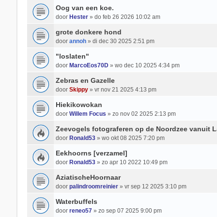
Oog van een koe.
door
Hester
» do feb 26 2026 10:02 am
grote donkere hond
door
annoh
» di dec 30 2025 2:51 pm
"loslaten"
door
MarcoEos70D
» wo dec 10 2025 4:34 pm
Zebras en Gazelle
door
Skippy
» vr nov 21 2025 4:13 pm
Hiekikowokan
door
Willem Focus
» zo nov 02 2025 2:13 pm
Zeevogels fotograferen op de Noordzee vanuit
door
Ronald53
» wo okt 08 2025 7:20 pm
Eekhoorns [verzamel]
door
Ronald53
» zo apr 10 2022 10:49 pm
AziatischeHoornaar
door
palindroomreinier
» vr sep 12 2025 3:10 pm
Waterbuffels
door
reneo57
» zo sep 07 2025 9:00 pm