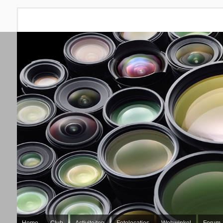
Home
Club
Activiteiten
Fotolocaties
Webwinkel
Forum