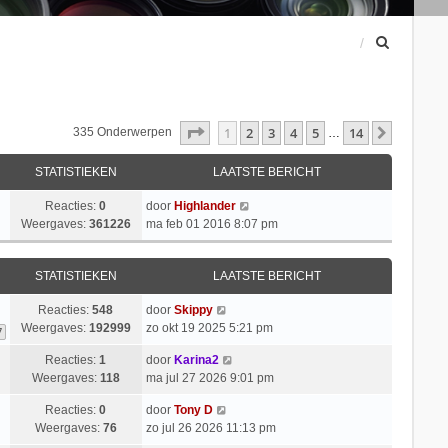
Z
o
e
k
Pagina
1
Van
14
1
2
3
4
5
14
Volgend
335 Onderwerpen
…
STATISTIEKEN
LAATSTE BERICHT
Reacties:
0
door
Highlander
Weergaves:
361226
ma feb 01 2016 8:07 pm
STATISTIEKEN
LAATSTE BERICHT
Reacties:
548
door
Skippy
Weergaves:
192999
zo okt 19 2025 5:21 pm
7
Reacties:
1
door
Karina2
Weergaves:
118
ma jul 27 2026 9:01 pm
Reacties:
0
door
Tony D
Weergaves:
76
zo jul 26 2026 11:13 pm