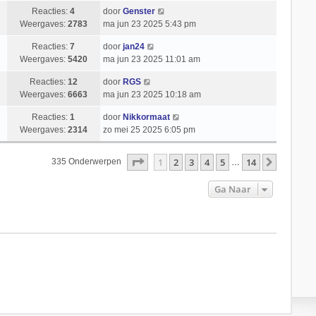
Reacties:
4
door
Genster
Weergaves:
2783
ma jun 23 2025 5:43 pm
Reacties:
7
door
jan24
Weergaves:
5420
ma jun 23 2025 11:01 am
Reacties:
12
door
RGS
Weergaves:
6663
ma jun 23 2025 10:18 am
Reacties:
1
door
Nikkormaat
Weergaves:
2314
zo mei 25 2025 6:05 pm
Pagina
1
Van
14
1
2
3
4
5
14
Volgend
335 Onderwerpen
…
Ga Naar