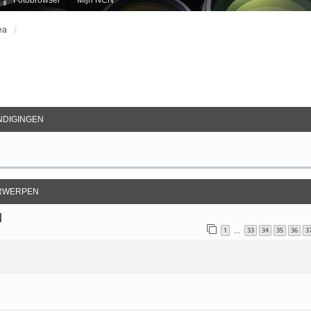
ea
ebreid Zoeken
DIGINGEN
RWERPEN
]
1
33
34
35
36
3
…