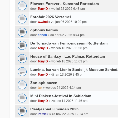
Flowers Forever - Kunsthal Rotterdam
door
Tony D
» wo jul 22 2026 6:48 pm
Fotofair 2026 Verzamel
door
w.wind
» za jun 06 2026 10:29 pm
opbouw kermis
door
annoh
» do apr 02 2026 8:44 pm
De Tornado van Fenix-museum Rottterdam
door
Tony D
» wo feb 18 2026 11:38 pm
House of Banksy - Las Palmas Rotterdam
door
Tony D
» wo feb 18 2026 11:03 pm
Lumina, Isa van Lier in Stedelijk Museum Schie
door
Tony D
» di jan 13 2026 3:45 pm
Zon opbloazen
door
jan
» wo dec 24 2025 4:14 pm
Mini Dickens-festival in Schiedam
door
Tony D
» zo dec 14 2025 11:46 am
Plaatjespiet IJmuiden 2025
door
Patrick
» za nov 22 2025 12:14 pm