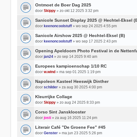
Ontmoet de Boer Dag 2025
door
Skippy
» zo okt 12 2025 3:32 pm
Sanicole Sunset Display 2025 @ Hechtel-Eksel (
door
keenoncoolstuff
» wo sep 24 2025 4:55 pm
Sanicole Airshow 2025 @ Hechtel-Eksel (B)
door
keenoncoolstuff
» wo sep 17 2025 2:43 pm
Opening Apeldoorn Photo Festival in de Nettenf
door
jan24
» zo sep 14 2025 9:40 am
Europees kampioenschap 1/10 RC
door
w.wind
» ma sep 01 2025 1:19 pm
Napoleon Kasteel Heeswijk Dinther
door
schilder
» za aug 30 2025 4:00 pm
Kleurrijke Collage
door
Skippy
» zo aug 24 2025 8:33 pm
Corso Sint Jansklooster
door
josti
» za aug 16 2025 11:24 pm
Literair Café ”De Groene Fee” #45
door
Genster
» ma jun 23 2025 5:26 pm