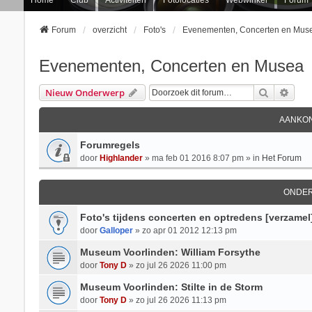
Forum
overzicht
Foto's
Evenementen, Concerten en Mus
Evenementen, Concerten en Musea
Zoek
Uitg
Nieuw Onderwerp
AANKON
Forumregels
door
Highlander
» ma feb 01 2016 8:07 pm » in
Het Forum
ONDE
Foto's tijdens concerten en optredens [verzamel
door
Galloper
» zo apr 01 2012 12:13 pm
Museum Voorlinden: William Forsythe
door
Tony D
» zo jul 26 2026 11:00 pm
Museum Voorlinden: Stilte in de Storm
door
Tony D
» zo jul 26 2026 11:13 pm