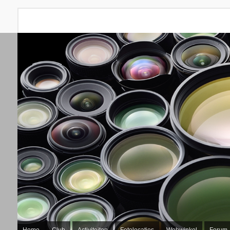
Home
Club
Activiteiten
Fotolocaties
Webwinkel
Forum