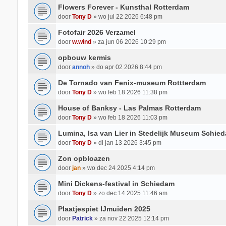
Flowers Forever - Kunsthal Rotterdam
door
Tony D
» wo jul 22 2026 6:48 pm
Fotofair 2026 Verzamel
door
w.wind
» za jun 06 2026 10:29 pm
opbouw kermis
door
annoh
» do apr 02 2026 8:44 pm
De Tornado van Fenix-museum Rottterdam
door
Tony D
» wo feb 18 2026 11:38 pm
House of Banksy - Las Palmas Rotterdam
door
Tony D
» wo feb 18 2026 11:03 pm
Lumina, Isa van Lier in Stedelijk Museum Schie
door
Tony D
» di jan 13 2026 3:45 pm
Zon opbloazen
door
jan
» wo dec 24 2025 4:14 pm
Mini Dickens-festival in Schiedam
door
Tony D
» zo dec 14 2025 11:46 am
Plaatjespiet IJmuiden 2025
door
Patrick
» za nov 22 2025 12:14 pm