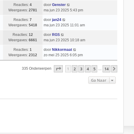
Reacties:
4
door
Genster
Weergaves:
2781
ma jun 23 2025 5:43 pm
Reacties:
7
door
jan24
Weergaves:
5418
ma jun 23 2025 11:01 am
Reacties:
12
door
RGS
Weergaves:
6661
ma jun 23 2025 10:18 am
Reacties:
1
door
Nikkormaat
Weergaves:
2312
zo mei 25 2025 6:05 pm
Pagina
1
Van
14
1
2
3
4
5
14
Volgend
335 Onderwerpen
…
Ga Naar