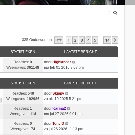
Z
o
e
k
Pagina
1
Van
14
1
2
3
4
5
14
Volgend
335 Onderwerpen
…
STATISTIEKEN
LAATSTE BERICHT
Reacties:
0
door
Highlander
Weergaves:
361148
ma feb 01 2016 8:07 pm
STATISTIEKEN
LAATSTE BERICHT
Reacties:
548
door
Skippy
Weergaves:
192986
zo okt 19 2025 5:21 pm
7
Reacties:
1
door
Karina2
Weergaves:
114
ma jul 27 2026 9:01 pm
Reacties:
0
door
Tony D
Weergaves:
74
zo jul 26 2026 11:13 pm