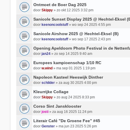
Ontmoet de Boer Dag 2025
door
Skippy
» zo okt 12 2025 3:32 pm
Sanicole Sunset Display 2025 @ Hechtel-Eksel (
door
keenoncoolstuff
» wo sep 24 2025 4:55 pm
Sanicole Airshow 2025 @ Hechtel-Eksel (B)
door
keenoncoolstuff
» wo sep 17 2025 2:43 pm
Opening Apeldoorn Photo Festival in de Nettenf
door
jan24
» zo sep 14 2025 9:40 am
Europees kampioenschap 1/10 RC
door
w.wind
» ma sep 01 2025 1:19 pm
Napoleon Kasteel Heeswijk Dinther
door
schilder
» za aug 30 2025 4:00 pm
Kleurrijke Collage
door
Skippy
» zo aug 24 2025 8:33 pm
Corso Sint Jansklooster
door
josti
» za aug 16 2025 11:24 pm
Literair Café ”De Groene Fee” #45
door
Genster
» ma jun 23 2025 5:26 pm