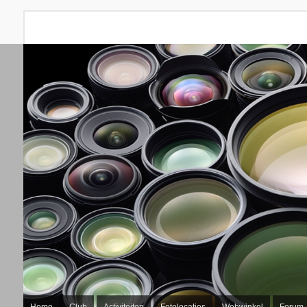
Home
Club
Activiteiten
Fotolocaties
Webwinkel
Forum