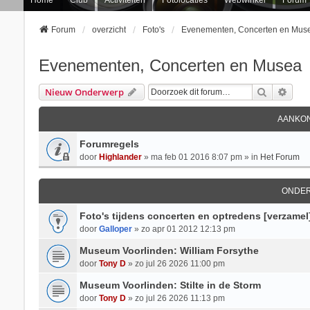
Forum
overzicht
Foto's
Evenementen, Concerten en Mus
Evenementen, Concerten en Musea
Zoek
Uitg
Nieuw Onderwerp
AANKON
Forumregels
door
Highlander
» ma feb 01 2016 8:07 pm » in
Het Forum
ONDE
Foto's tijdens concerten en optredens [verzamel
door
Galloper
» zo apr 01 2012 12:13 pm
Museum Voorlinden: William Forsythe
door
Tony D
» zo jul 26 2026 11:00 pm
Museum Voorlinden: Stilte in de Storm
door
Tony D
» zo jul 26 2026 11:13 pm