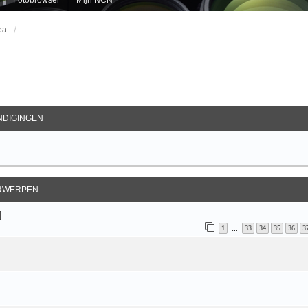
ea
ebreid Zoeken
DIGINGEN
RWERPEN
]
1
33
34
35
36
3
…