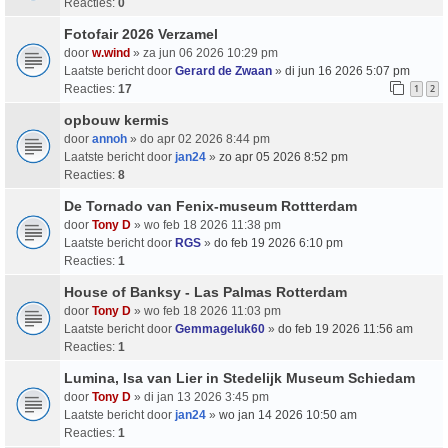
Reacties:
0
Fotofair 2026 Verzamel
door
w.wind
» za jun 06 2026 10:29 pm
Laatste bericht door
Gerard de Zwaan
»
di jun 16 2026 5:07 pm
Reacties:
17
1
2
opbouw kermis
door
annoh
» do apr 02 2026 8:44 pm
Laatste bericht door
jan24
»
zo apr 05 2026 8:52 pm
Reacties:
8
De Tornado van Fenix-museum Rottterdam
door
Tony D
» wo feb 18 2026 11:38 pm
Laatste bericht door
RGS
»
do feb 19 2026 6:10 pm
Reacties:
1
House of Banksy - Las Palmas Rotterdam
door
Tony D
» wo feb 18 2026 11:03 pm
Laatste bericht door
Gemmageluk60
»
do feb 19 2026 11:56 am
Reacties:
1
Lumina, Isa van Lier in Stedelijk Museum Schiedam
door
Tony D
» di jan 13 2026 3:45 pm
Laatste bericht door
jan24
»
wo jan 14 2026 10:50 am
Reacties:
1