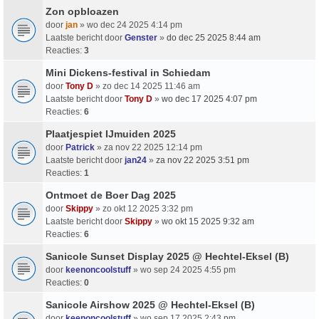
Zon opbloazen
door
jan
» wo dec 24 2025 4:14 pm
Laatste bericht door
Genster
»
do dec 25 2025 8:44 am
Reacties:
3
Mini Dickens-festival in Schiedam
door
Tony D
» zo dec 14 2025 11:46 am
Laatste bericht door
Tony D
»
wo dec 17 2025 4:07 pm
Reacties:
6
Plaatjespiet IJmuiden 2025
door
Patrick
» za nov 22 2025 12:14 pm
Laatste bericht door
jan24
»
za nov 22 2025 3:51 pm
Reacties:
1
Ontmoet de Boer Dag 2025
door
Skippy
» zo okt 12 2025 3:32 pm
Laatste bericht door
Skippy
»
wo okt 15 2025 9:32 am
Reacties:
6
Sanicole Sunset Display 2025 @ Hechtel-Eksel (B)
door
keenoncoolstuff
» wo sep 24 2025 4:55 pm
Reacties:
0
Sanicole Airshow 2025 @ Hechtel-Eksel (B)
door
keenoncoolstuff
» wo sep 17 2025 2:43 pm