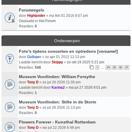
Forumregels
door
Highlander
» ma feb 01 2016 8:07 pm
Geplaatst in
Het Forum
Reacties:
0
Onderwerpen
Foto's tijdens concerten en optredens [verzamel]
door
Galloper
» zo apr 01 2012 12:13 pm
Laatste bericht door
Skippy
»
zo okt 19 2025 5:21 pm
Reacties:
548
1
34
35
36
37
…
Museum Voorlinden: William Forsythe
door
Tony D
» zo jul 26 2026 11:00 pm
Laatste bericht door
Karina2
»
ma jul 27 2026 9:01 pm
Reacties:
1
Museum Voorlinden: Stilte in de Storm
door
Tony D
» zo jul 26 2026 11:13 pm
Reacties:
0
Flowers Forever - Kunsthal Rotterdam
door
Tony D
» wo jul 22 2026 6:48 pm