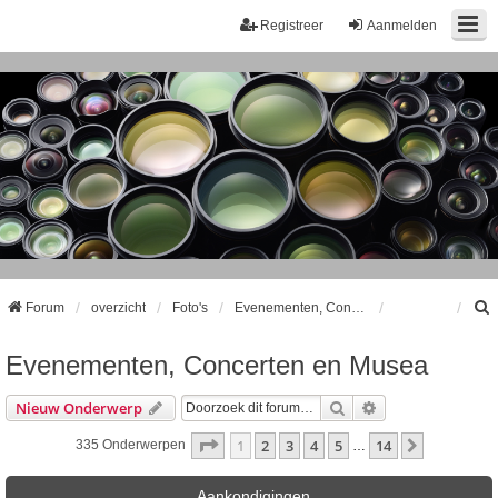
Registreer
Aanmelden
Forum
overzicht
Foto's
Evenementen, Concerten en Musea
Evenementen, Concerten en Musea
k
Zoek
Uitgebreid Zoeke
Nieuw Onderwerp
Pagina
1
Van
14
1
2
3
4
5
14
Volgende
335 Onderwerpen
…
Aankondigingen