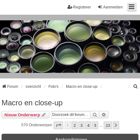
Registreer
Aanmelden
Forum
overzicht
Foto's
Macro en close-up
Macro en close-up
k
Zoek
Uitgebreid Zoeke
Nieuw Onderwerp
Pagina
1
Van
23
1
2
3
4
5
23
Volgende
570 Onderwerpen
…
Aankondigingen