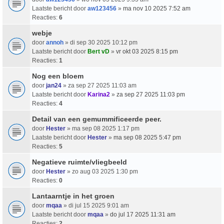
Laatste bericht door
aw123456
»
ma nov 10 2025 7:52 am
Reacties:
6
webje
door
annoh
» di sep 30 2025 10:12 pm
Laatste bericht door
Bert vD
»
vr okt 03 2025 8:15 pm
Reacties:
1
Nog een bloem
door
jan24
» za sep 27 2025 11:03 am
Laatste bericht door
Karina2
»
za sep 27 2025 11:03 pm
Reacties:
4
Detail van een gemummificeerde peer.
door
Hester
» ma sep 08 2025 1:17 pm
Laatste bericht door
Hester
»
ma sep 08 2025 5:47 pm
Reacties:
5
Negatieve ruimte/vliegbeeld
door
Hester
» zo aug 03 2025 1:30 pm
Reacties:
0
Lantaarntje in het groen
door
mqaa
» di jul 15 2025 9:01 am
Laatste bericht door
mqaa
»
do jul 17 2025 11:31 am
Reacties:
2