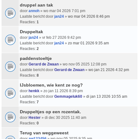
druppel aan tak
door
annoh
» wo mar 04 2026 7:01 pm
Laatste bericht door
jan24
»
wo mar 04 2026 8:46 pm
Reacties:
1
Druppeltak
door
jan24
» vr feb 27 2026 9:42 pm
Laatste bericht door
jan24
»
zo mar 01 2026 9:35 am
Reacties:
2
paddenstoeltje
door
Gerard de Zwaan
» wo nov 05 2025 12:08 pm
Laatste bericht door
Gerard de Zwaan
»
wo jan 21 2026 4:32 pm
Reacties:
8
IJsbloemen, wie kent ze nog?
door
henkk
» zo jan 11 2026 8:39 pm
Laatste bericht door
Gemmageluk60
»
di jan 13 2026 10:55 am
Reacties:
7
Druppeltjes op een rozentak.
door
Hester
» di dec 30 2025 11:40 am
Reacties:
0
Terug van weggeweest
door
aw123456
» wo nov 05 2025 9:35 am