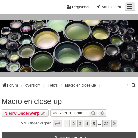
Registreer
Aanmelden
Forum
overzicht
Foto's
Macro en close-up
Macro en close-up
k
Zoek
Uitgebreid Zoeke
Nieuw Onderwerp
Pagina
1
Van
23
1
2
3
4
5
23
Volgende
570 Onderwerpen
…
Aankondigingen