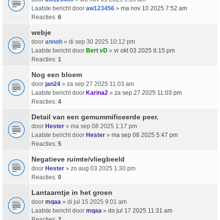
Laatste bericht door
aw123456
»
ma nov 10 2025 7:52 am
Reacties:
6
webje
door
annoh
» di sep 30 2025 10:12 pm
Laatste bericht door
Bert vD
»
vr okt 03 2025 8:15 pm
Reacties:
1
Nog een bloem
door
jan24
» za sep 27 2025 11:03 am
Laatste bericht door
Karina2
»
za sep 27 2025 11:03 pm
Reacties:
4
Detail van een gemummificeerde peer.
door
Hester
» ma sep 08 2025 1:17 pm
Laatste bericht door
Hester
»
ma sep 08 2025 5:47 pm
Reacties:
5
Negatieve ruimte/vliegbeeld
door
Hester
» zo aug 03 2025 1:30 pm
Reacties:
0
Lantaarntje in het groen
door
mqaa
» di jul 15 2025 9:01 am
Laatste bericht door
mqaa
»
do jul 17 2025 11:31 am
Reacties:
2